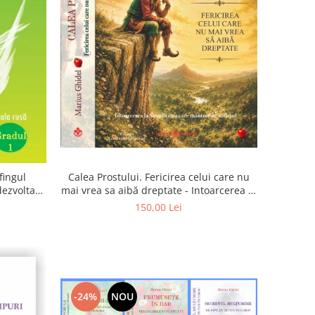
Calea Prostului. Fericirea celui care nu
fingul
mai vrea sa aibă dreptate - Intoarcerea la
 dezvoltam
Simplitatea care mantuieste sufletul
oarta
150,00 Lei
-24%
NOU