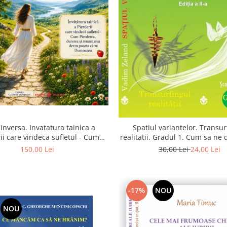
Inversa. Invatatura tainica a
Spatiul variantelor. Transur
ii care vindeca sufletul - Cum
realitatii. Gradul 1. Cum sa ne
a, durerea si renuntarea devin
intuitia si sa ne alegem s
150,00 Lei
30,00 Lei
24,00 Lei
poarta catre Dumnezeu
-17%
NOU
NOU