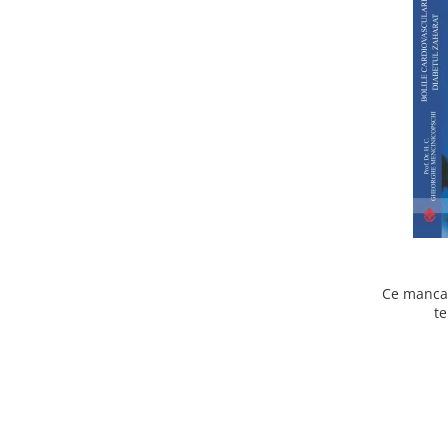
Ce mancam
te
cardiov