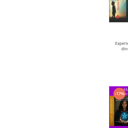
Experi
din
ext
-17%