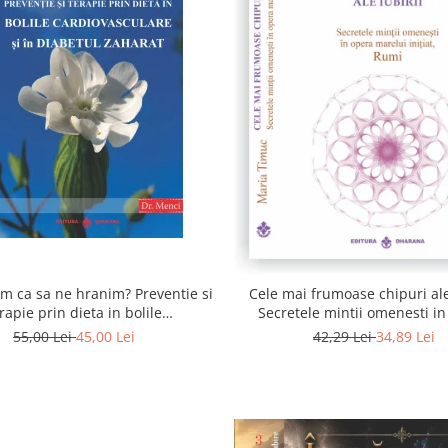
 ca sa ne hranim? Preventie si
Cele mai frumoase chipuri ale 
rapie prin dieta in bolile
Secretele mintii omenesti i
asculare si in diabetul zaharat
marelui initiat, Rumi
55,00 Lei
45,00 Lei
42,29 Lei
34,89 Lei