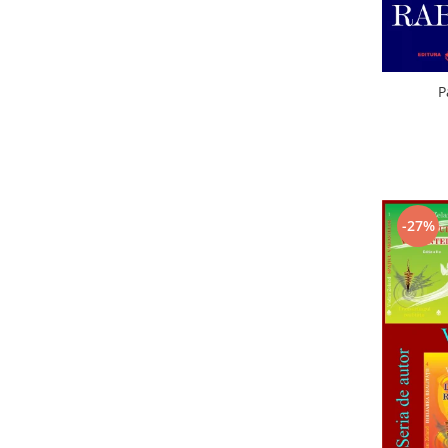
P
-27%