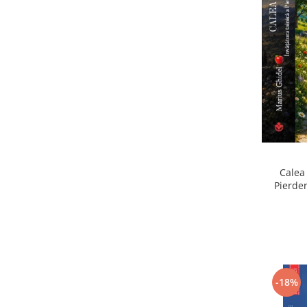
Calea 
Pierder
Pierdere
-18%