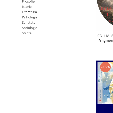
Istorie
Filosofie
Istorie
Literatura
Literatura
Psihologie
Psihologie
Sanatate
Sanatate
Sociologie
Sociologie
Stiinta
Stiinta
CD 1 Mp3
Fragment
-15%