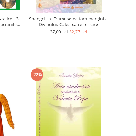
rajire - 3
Shangri-La. Frumusetea fara margini a
găciunile
Divinului. Calea catre fericire
 Marius
37,00 Lei
32,77 Lei
-22%