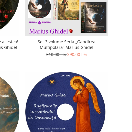
 acestea!
Set 3 volume Seria „Gandirea
us Ghidel
Multipolară” Marius Ghidel
510,00 Lei
390,00 Lei