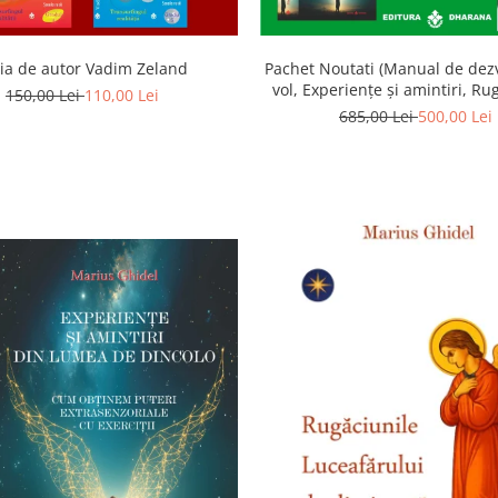
ia de autor Vadim Zeland
Pachet Noutati (Manual de dezv
vol, Experiențe și amintiri, Ru
150,00 Lei
110,00 Lei
Luceafarului de dimineata) -
685,00 Lei
500,00 Lei
Ghidel