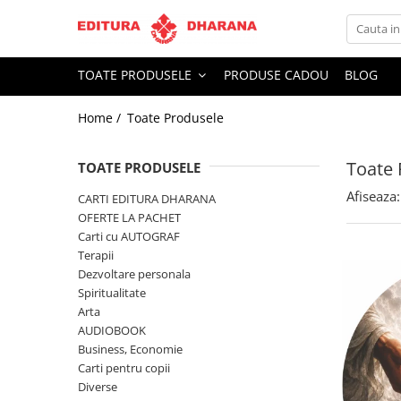
Toate Produsele
TOATE PRODUSELE
PRODUSE CADOU
BLOG
CARTI EDITURA DHARANA
Home /
Toate Produsele
OFERTE LA PACHET
Carti cu AUTOGRAF
Toate 
Terapii
TOATE PRODUSELE
Dietoterapie
Afiseaza:
CARTI EDITURA DHARANA
Dezvoltare personala
OFERTE LA PACHET
Carti cu AUTOGRAF
Spiritualitate
Terapii
Arta
Dezvoltare personala
AUDIOBOOK
Spiritualitate
Business, Economie
Arta
AUDIOBOOK
Carti pentru copii
Business, Economie
Diverse
Carti pentru copii
Filosofie
Diverse