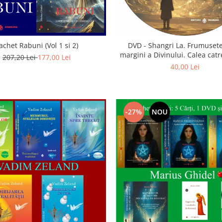
achet Rabuni (Vol 1 si 2)
DVD - Shangri La. Frumusete
margini a Divinului. Calea catre
207,20 Lei
177,00 Lei
40,00 Lei
-27%
NOU