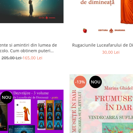
ente si amintiri din lumea de
Rugaciunile Luceafarului de 
colo. Cum obtinem puteri
30,00 Lei
rasenzoriale - cu exercitii
205,00 Lei
165,00 Lei
-13%
NOU
NOU