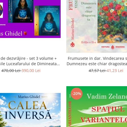
de dezvrăjire - set 3 volume +
Frumusete in dar. Vindecarea s
ile Luceafarului de Dimineata -
Dumnezeu este chiar dragostea 
Gratuit)
a 2-a
470,00 Lei
390,00 Lei
47,57 Lei
41,23 Lei
-20%