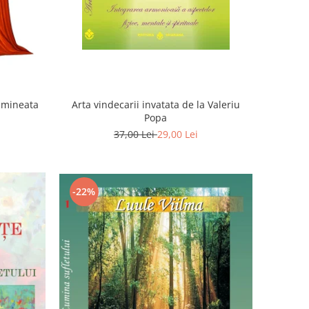
Dimineata
Arta vindecarii invatata de la Valeriu
Popa
37,00 Lei
29,00 Lei
-22%