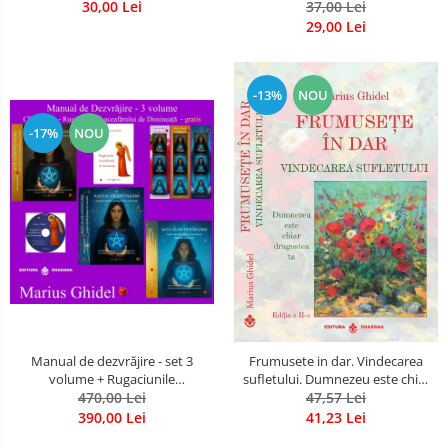
30,00 Lei
37,00 Lei
29,00 Lei
-13%
NOU
-17%
NOU
Manual de dezvrăjire - set 3
Frumusete in dar. Vindecarea
volume + Rugaciunile
sufletului. Dumnezeu este chiar
Luceafarului de Dimineata -
470,00 Lei
dragostea ta. Editia a 2-a
47,57 Lei
Gratuit)
390,00 Lei
41,23 Lei