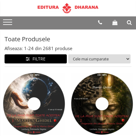
Terapii
Dietoterapie
Toate Produsele
Afiseaza:
1-
24
din
2681
produse
FILTRE