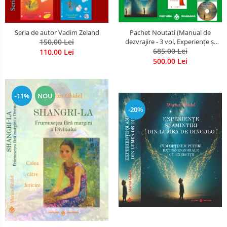
Seria de autor Vadim Zeland
Pachet Noutati (Manual de
150,00 Lei
dezvrajire - 3 vol, Experiențe și
amintiri, Rugăciunile
685,00 Lei
110,00 Lei
Luceafarului de dimineata) -
500,00 Lei
Marius Ghidel
-11%
NOU
-20%