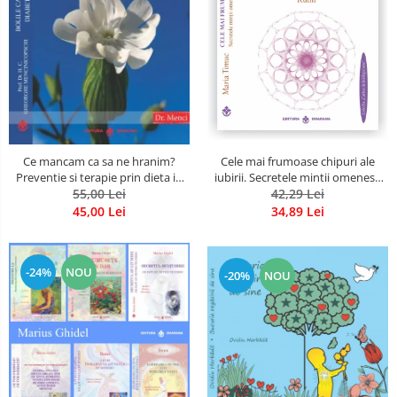
Cele mai frumoase chipuri ale
Ce mancam ca sa ne hranim?
iubirii. Secretele mintii omenesti
Preventie si terapie prin dieta in
in opera marelui initiat, Rumi
42,29 Lei
bolile cardiovasculare si in
55,00 Lei
diabetul zaharat
34,89 Lei
45,00 Lei
-24%
NOU
-20%
NOU