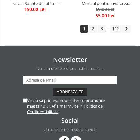
si rau. Soapte de Iubire -
Manual pentru invatarea
Invatatura tainica a Soarelui de
150,00 Lei
limbajului stresurilor Seria
69,00 Lei
Iubire
Invata sa te Ierti Luule Viilma
55,00 Lei
1
2
3
112
...
Newsletter
Nu rata ofertele si promotiile noastre
Vreau sa primesc newsletter cu promotiile
magazinului. Afla mai multe in
Politica de
Confidentialitate
Social
Urmareste-ne in social media