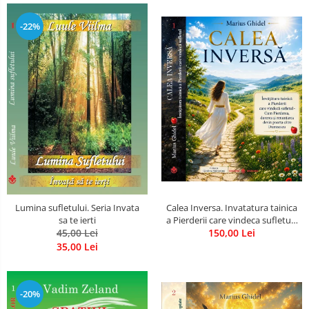
-22%
Calea Inversa. Invatatura tainica
Lumina sufletului. Seria Invata
a Pierderii care vindeca sufletul -
sa te ierti
Cum Pierderea, durerea si
150,00 Lei
45,00 Lei
renuntarea devin poarta catre
35,00 Lei
Dumnezeu
-20%