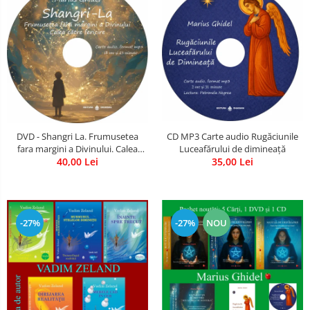
CD MP3 Carte audio Rugăciunile
DVD - Shangri La. Frumusetea
Luceafărului de dimineață
fara margini a Divinului. Calea
35,00 Lei
catre fericire
40,00 Lei
-27%
-27%
NOU