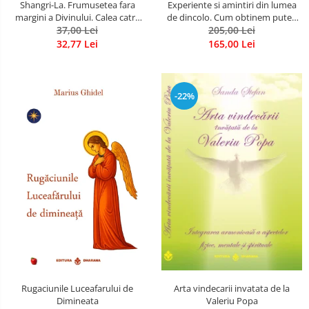
Shangri-La. Frumusetea fara
Experiente si amintiri din lumea
margini a Divinului. Calea catre
de dincolo. Cum obtinem puteri
37,00 Lei
fericire
extrasenzoriale - cu exercitii
205,00 Lei
32,77 Lei
165,00 Lei
-22%
Rugaciunile Luceafarului de
Arta vindecarii invatata de la
Dimineata
Valeriu Popa