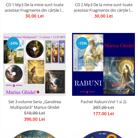
CD 1 Mp3 De la mine sunt toate
CD 2 Mp3 De la mine sunt toate
acestea! Fragmente din cărțile lui
acestea! Fragmente din cărțile lui
Marius Ghidel
30,00 Lei
Marius Ghidel
30,00 Lei
-24%
-15%
Set 3 volume Seria „Gandirea
Pachet Rabuni (Vol 1 si 2)
Multipolară” Marius Ghidel
207,20 Lei
510,00 Lei
177,00 Lei
390,00 Lei