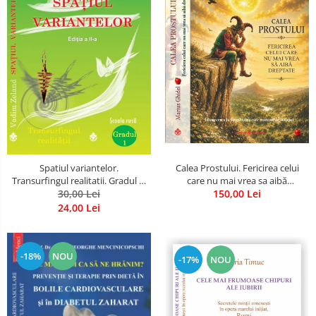
Spatiul variantelor.
Calea Prostului. Fericirea celui
Transurfingul realitatii. Gradul 1.
care nu mai vrea sa aibă
Cum sa ne dezvoltam intuitia si
30,00 Lei
dreptate - Intoarcerea la
150,00 Lei
sa ne alegem soarta
Simplitatea care mantuieste
24,00 Lei
sufletul
-18%
NOU
-17%
NOU