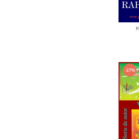
P
-27%