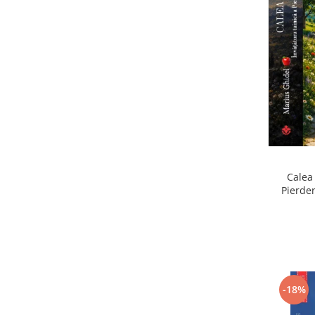
Calea 
Pierder
Pierdere
-18%