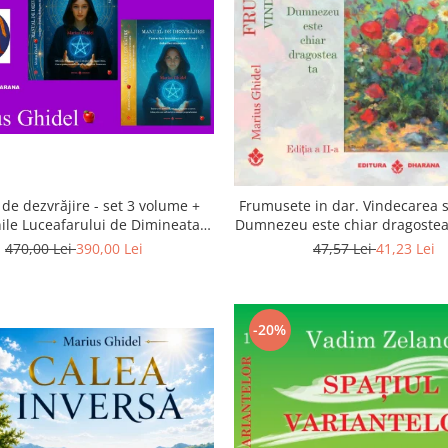
de dezvrăjire - set 3 volume +
Frumusete in dar. Vindecarea s
ile Luceafarului de Dimineata -
Dumnezeu este chiar dragostea 
Gratuit)
a 2-a
470,00 Lei
390,00 Lei
47,57 Lei
41,23 Lei
-20%