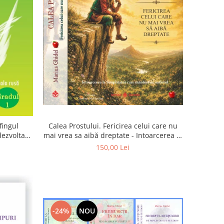
Calea Prostului. Fericirea celui care nu
fingul
mai vrea sa aibă dreptate - Intoarcerea la
 dezvoltam
Simplitatea care mantuieste sufletul
oarta
150,00 Lei
-24%
NOU