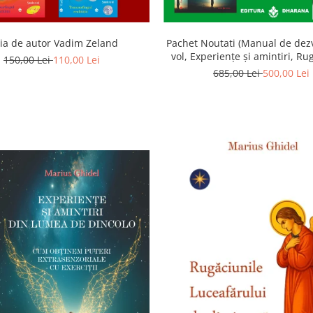
ia de autor Vadim Zeland
Pachet Noutati (Manual de dezv
vol, Experiențe și amintiri, Ru
150,00 Lei
110,00 Lei
Luceafarului de dimineata) -
685,00 Lei
500,00 Lei
Ghidel