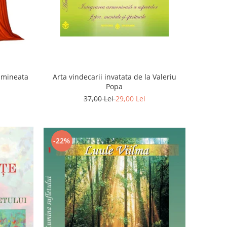
Dimineata
Arta vindecarii invatata de la Valeriu
Popa
37,00 Lei
29,00 Lei
-22%