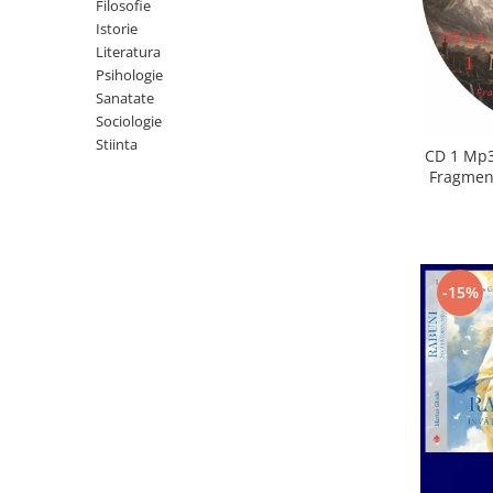
Istorie
Filosofie
Istorie
Literatura
Literatura
Psihologie
Psihologie
Sanatate
Sanatate
Sociologie
Sociologie
Stiinta
Stiinta
CD 1 Mp3
Fragment
-15%