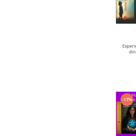
Experi
din
ext
-17%