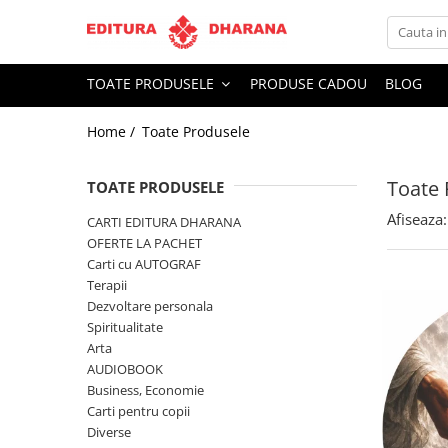
Toate Produsele
TOATE PRODUSELE
PRODUSE CADOU
BLOG
CARTI EDITURA DHARANA
Home /
Toate Produsele
OFERTE LA PACHET
Carti cu AUTOGRAF
Toate 
Terapii
TOATE PRODUSELE
Dietoterapie
Afiseaza:
CARTI EDITURA DHARANA
Dezvoltare personala
OFERTE LA PACHET
Carti cu AUTOGRAF
Spiritualitate
Terapii
Arta
Dezvoltare personala
AUDIOBOOK
Spiritualitate
Business, Economie
Arta
AUDIOBOOK
Carti pentru copii
Business, Economie
Diverse
Carti pentru copii
Filosofie
Diverse