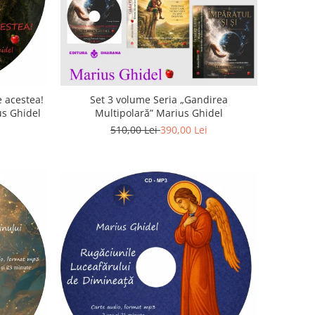
 acestea!
Set 3 volume Seria „Gandirea
us Ghidel
Multipolară” Marius Ghidel
510,00 Lei
390,00 Lei