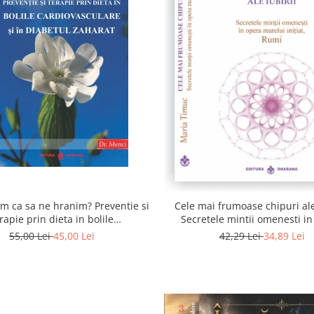
 ca sa ne hranim? Preventie si
Cele mai frumoase chipuri ale 
rapie prin dieta in bolile
Secretele mintii omenesti i
asculare si in diabetul zaharat
marelui initiat, Rumi
55,00 Lei
45,00 Lei
42,29 Lei
34,89 Lei