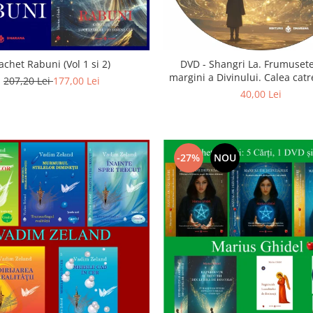
achet Rabuni (Vol 1 si 2)
DVD - Shangri La. Frumusete
margini a Divinului. Calea catre
207,20 Lei
177,00 Lei
40,00 Lei
-27%
NOU