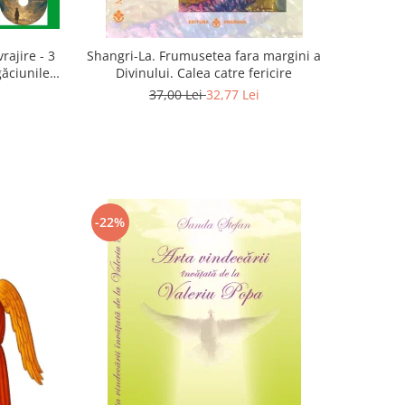
rajire - 3
Shangri-La. Frumusetea fara margini a
găciunile
Divinului. Calea catre fericire
 Marius
37,00 Lei
32,77 Lei
-22%