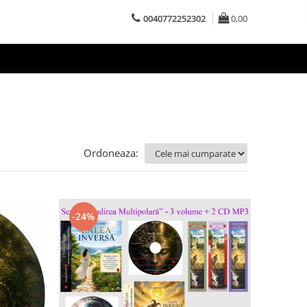
0040772252302
0,00
Ordoneaza:
-24%