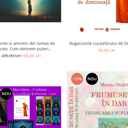
ente si amintiri din lumea de
Rugaciunile Luceafarului de 
colo. Cum obtinem puteri
30,00 Lei
rasenzoriale - cu exercitii
205,00 Lei
165,00 Lei
-13%
NOU
NOU