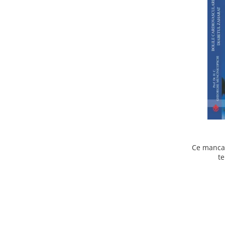
Ce mancam
te
cardiov