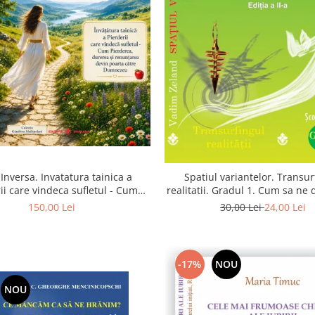
Inversa. Invatatura tainica a
Spatiul variantelor. Transur
ii care vindeca sufletul - Cum
realitatii. Gradul 1. Cum sa ne
a, durerea si renuntarea devin
intuitia si sa ne alegem s
150,00 Lei
30,00 Lei
24,00 Lei
poarta catre Dumnezeu
-17%
NOU
NOU