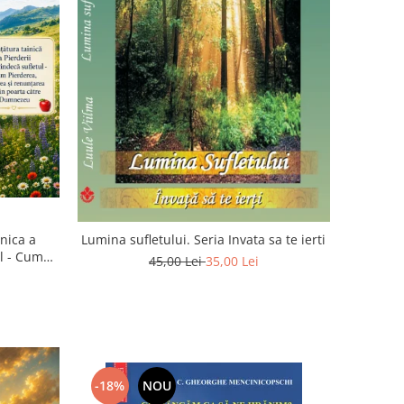
inica a
Lumina sufletului. Seria Invata sa te ierti
ul - Cum
45,00 Lei
35,00 Lei
rea devin
u
-18%
NOU