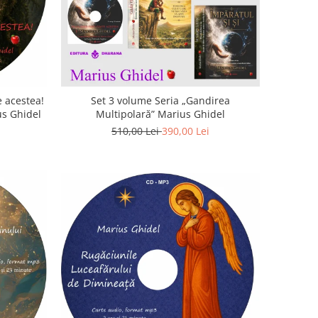
 acestea!
Set 3 volume Seria „Gandirea
us Ghidel
Multipolară” Marius Ghidel
510,00 Lei
390,00 Lei