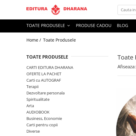
Toate Produsele
TOATE PRODUSELE
PRODUSE CADOU
BLOG
CARTI EDITURA DHARANA
Home /
Toate Produsele
OFERTE LA PACHET
Carti cu AUTOGRAF
Toate 
Terapii
TOATE PRODUSELE
Dietoterapie
Afiseaza:
CARTI EDITURA DHARANA
Dezvoltare personala
OFERTE LA PACHET
Carti cu AUTOGRAF
Spiritualitate
Terapii
Arta
Dezvoltare personala
AUDIOBOOK
Spiritualitate
Business, Economie
Arta
AUDIOBOOK
Carti pentru copii
Business, Economie
Diverse
Carti pentru copii
Filosofie
Diverse