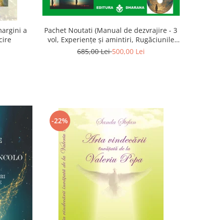
Pachet Noutati (Manual de dezvrajire - 3
argini a
vol, Experiențe și amintiri, Rugăciunile
cire
Luceafarului de dimineata) - Marius
685,00 Lei
500,00 Lei
Ghidel
-22%