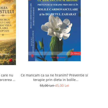
i care nu
Ce mancam ca sa ne hranim? Preventie si
arcerea la
terapie prin dieta in bolile
sufletul
cardiovasculare si in diabetul zaharat
55,00 Lei
45,00 Lei