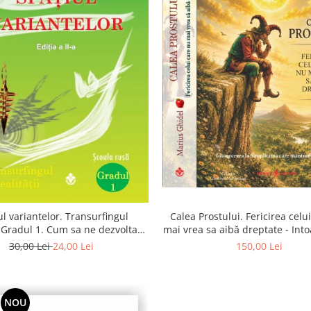
Calea Prostului. Fericirea celu
ul variantelor. Transurfingul
mai vrea sa aibă dreptate - Into
i. Gradul 1. Cum sa ne dezvoltam
Simplitatea care mantuieste 
itia si sa ne alegem soarta
150,00 Lei
30,00 Lei
24,00 Lei
NOU