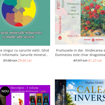
Frumusete in dar. Vindecarea s
e singur cu sarurile vietii. Ghid
Dumnezeu este chiar dragostea 
si informativ. Sarurile minerale
a 2-a
essler si multe alte secrete
47,57 Lei
41,23 Lei
37,00 Lei
29,60 Lei
NOU