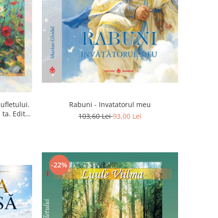
ufletului.
Rabuni - Invatatorul meu
ta. Editia
103,60 Lei
93,00 Lei
-22%