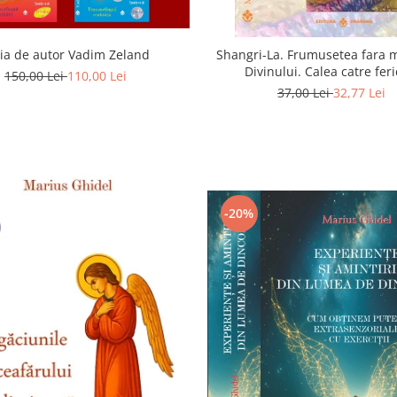
ia de autor Vadim Zeland
Shangri-La. Frumusetea fara m
Divinului. Calea catre feri
150,00 Lei
110,00 Lei
37,00 Lei
32,77 Lei
-20%