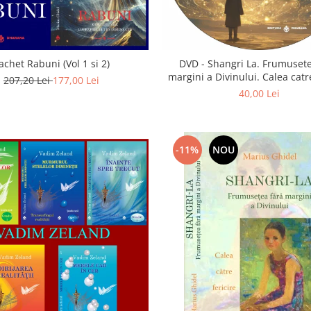
achet Rabuni (Vol 1 si 2)
DVD - Shangri La. Frumusete
margini a Divinului. Calea catre
207,20 Lei
177,00 Lei
40,00 Lei
-11%
NOU