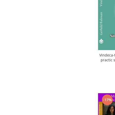
Vindeca-t
practic 
Schu
-17%