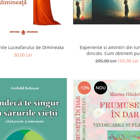
ile Luceafarului de Dimineata
Experiente si amintiri din l
dincolo. Cum obtinem pu
30,00 Lei
extrasenzoriale - cu exerc
205,00 Lei
165,00 Lei
-13%
NOU