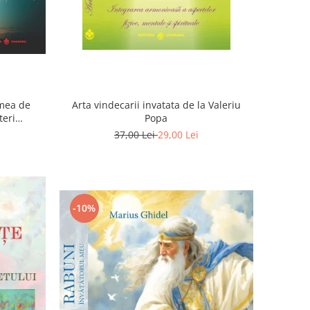
umea de
Arta vindecarii invatata de la Valeriu
teri
Popa
itii
37,00 Lei
29,00 Lei
-10%