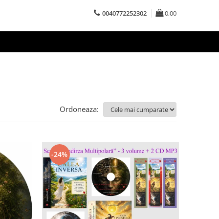
0040772252302
0,00
Ordoneaza:
-24%