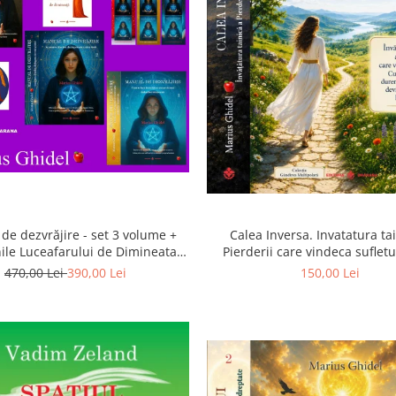
Calea Inversa. Invatatura ta
de dezvrăjire - set 3 volume +
Pierderii care vindeca suflet
ile Luceafarului de Dimineata -
Pierderea, durerea si renunta
Gratuit)
150,00 Lei
470,00 Lei
390,00 Lei
poarta catre Dumneze