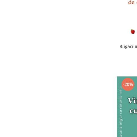
Rugaciun
-20%