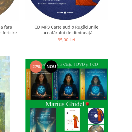
a fara
CD MP3 Carte audio Rugăciunile
 fericire
Luceafărului de dimineață
35,00 Lei
-27%
NOU