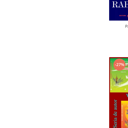
P
-27%