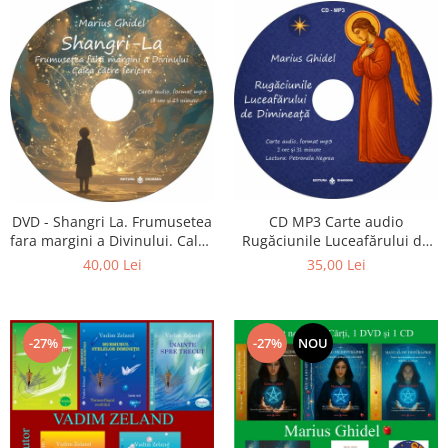
CD MP3 Carte audio
DVD - Shangri La. Frumusetea
Rugăciunile Luceafărului de
fara margini a Divinului. Calea
dimineață
catre fericire
35,00 Lei
40,00 Lei
-27%
-27%
NOU