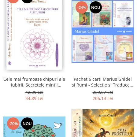
-24%
NOU
Pachet 6 carti Marius Ghidel
Cele mai frumoase chipuri ale
si Rumi - Selectie si Traducere
iubirii. Secretele mintii
de Marius Ghidel
omenesti in opera marelui
269,57 Lei
42,29 Lei
initiat, Rumi
206,14 Lei
34,89 Lei
-20%
NOU