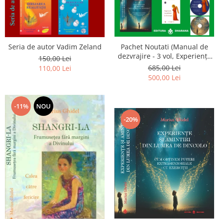
Seria de autor Vadim Zeland
Pachet Noutati (Manual de
dezvrajire - 3 vol, Experiențe
150,00 Lei
și amintiri, Rugăciunile
685,00 Lei
110,00 Lei
Luceafarului de dimineata) -
500,00 Lei
Marius Ghidel
-11%
NOU
-20%