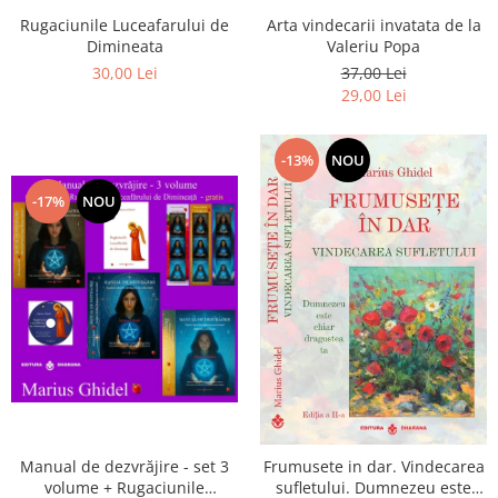
Arta vindecarii invatata de la
Rugaciunile Luceafarului de
Valeriu Popa
Dimineata
37,00 Lei
30,00 Lei
29,00 Lei
-13%
NOU
-17%
NOU
Manual de dezvrăjire - set 3
Frumusete in dar. Vindecarea
volume + Rugaciunile
sufletului. Dumnezeu este