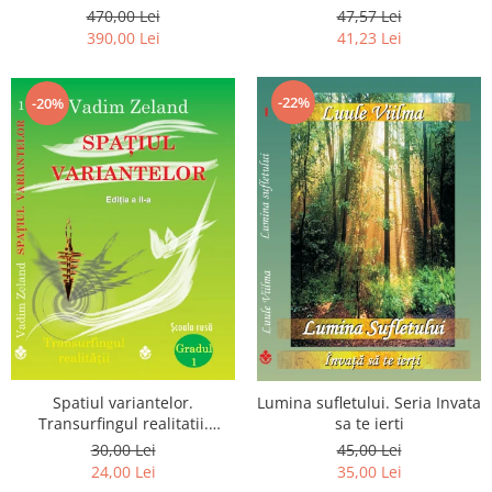
Luceafarului de Dimineata -
chiar dragostea ta. Editia a 2-
470,00 Lei
47,57 Lei
Gratuit)
a
390,00 Lei
41,23 Lei
-22%
-20%
Spatiul variantelor.
Lumina sufletului. Seria Invata
Transurfingul realitatii.
sa te ierti
Gradul 1. Cum sa ne
30,00 Lei
45,00 Lei
dezvoltam intuitia si sa ne
24,00 Lei
35,00 Lei
alegem soarta