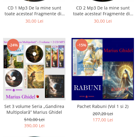
Istorie
CD 1 Mp3 De la mine sunt
CD 2 Mp3 De la mine sunt
Literatura
toate acestea! Fragmente din
toate acestea! Fragmente din
Psihologie
cărțile lui Marius Ghidel
cărțile lui Marius Ghidel
30,00 Lei
30,00 Lei
Sanatate
Sociologie
Stiinta
-24%
-15%
Set 3 volume Seria „Gandirea
Pachet Rabuni (Vol 1 si 2)
Multipolară” Marius Ghidel
207,20 Lei
510,00 Lei
177,00 Lei
390,00 Lei