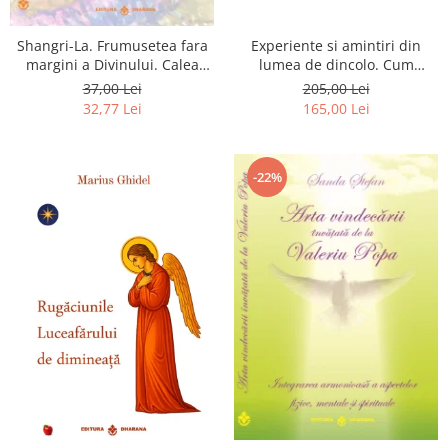
Shangri-La. Frumusetea fara
Experiente si amintiri din
margini a Divinului. Calea
lumea de dincolo. Cum
catre fericire
obtinem puteri
37,00 Lei
205,00 Lei
extrasenzoriale - cu exercitii
32,77 Lei
165,00 Lei
-22%