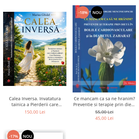
-18%
NOU
Calea Inversa. Invatatura
Ce mancam ca sa ne hranim?
tainica a Pierderii care
Preventie si terapie prin dieta
vindeca sufletul - Cum
in bolile cardiovasculare si in
150,00 Lei
55,00 Lei
Pierderea, durerea si
diabetul zaharat
45,00 Lei
renuntarea devin poarta catre
Dumnezeu
-17%
NOU