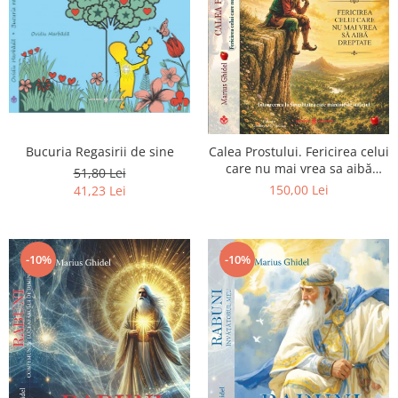
Bucuria Regasirii de sine
Calea Prostului. Fericirea celui
care nu mai vrea sa aibă
51,80 Lei
dreptate - Intoarcerea la
150,00 Lei
41,23 Lei
Simplitatea care mantuieste
sufletul
-10%
-10%