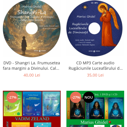
CD MP3 Carte audio
DVD - Shangri La. Frumusetea
Rugăciunile Luceafărului de
fara margini a Divinului. Calea
dimineață
catre fericire
35,00 Lei
40,00 Lei
-27%
-27%
NOU