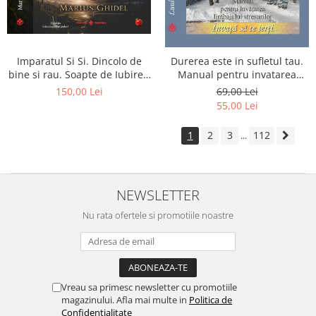
Imparatul Si Si. Dincolo de
Durerea este in sufletul tau.
bine si rau. Soapte de Iubire -
Manual pentru invatarea
Invatatura tainica a Soarelui
limbajului stresurilor Seria
150,00 Lei
69,00 Lei
de Iubire
Invata sa te Ierti Luule Viilma
55,00 Lei
1
2
3
112
...
NEWSLETTER
Nu rata ofertele si promotiile noastre
Vreau sa primesc newsletter cu promotiile
magazinului. Afla mai multe in
Politica de
Confidentialitate