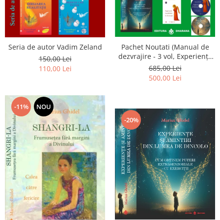
Seria de autor Vadim Zeland
Pachet Noutati (Manual de
dezvrajire - 3 vol, Experiențe
150,00 Lei
și amintiri, Rugăciunile
685,00 Lei
110,00 Lei
Luceafarului de dimineata) -
500,00 Lei
Marius Ghidel
-11%
NOU
-20%