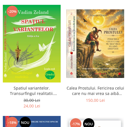
Dumnezeu
-20%
Spatiul variantelor.
Calea Prostului. Fericirea celui
Transurfingul realitatii.
care nu mai vrea sa aibă
Gradul 1. Cum sa ne
dreptate - Intoarcerea la
30,00 Lei
150,00 Lei
dezvoltam intuitia si sa ne
Simplitatea care mantuieste
24,00 Lei
alegem soarta
sufletul
-18%
NOU
-17%
NOU