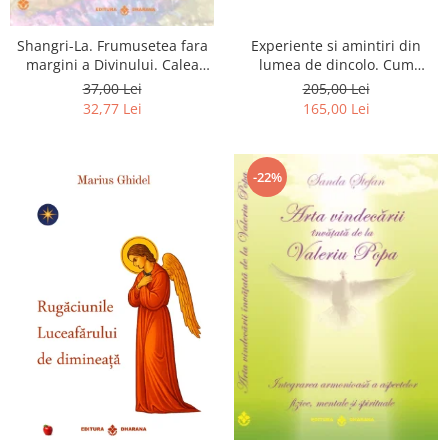
Shangri-La. Frumusetea fara
Experiente si amintiri din
margini a Divinului. Calea
lumea de dincolo. Cum
catre fericire
obtinem puteri
37,00 Lei
205,00 Lei
extrasenzoriale - cu exercitii
32,77 Lei
165,00 Lei
-22%