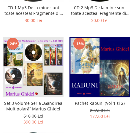
Istorie
CD 1 Mp3 De la mine sunt
CD 2 Mp3 De la mine sunt
Literatura
toate acestea! Fragmente din
toate acestea! Fragmente din
Psihologie
cărțile lui Marius Ghidel
cărțile lui Marius Ghidel
30,00 Lei
30,00 Lei
Sanatate
Sociologie
Stiinta
-24%
-15%
Set 3 volume Seria „Gandirea
Pachet Rabuni (Vol 1 si 2)
Multipolară” Marius Ghidel
207,20 Lei
510,00 Lei
177,00 Lei
390,00 Lei