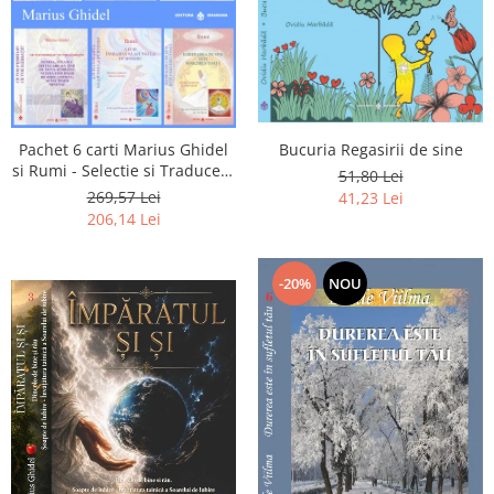
Pachet 6 carti Marius Ghidel
Bucuria Regasirii de sine
si Rumi - Selectie si Traducere
51,80 Lei
de Marius Ghidel
269,57 Lei
41,23 Lei
206,14 Lei
-20%
NOU