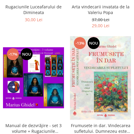
Arta vindecarii invatata de la
Rugaciunile Luceafarului de
Valeriu Popa
Dimineata
37,00 Lei
30,00 Lei
29,00 Lei
-13%
NOU
-17%
NOU
Manual de dezvrăjire - set 3
Frumusete in dar. Vindecarea
volume + Rugaciunile
sufletului. Dumnezeu este