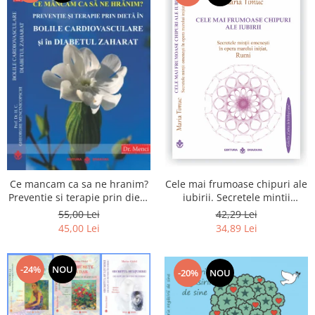
Cele mai frumoase chipuri ale
Ce mancam ca sa ne hranim?
iubirii. Secretele mintii
Preventie si terapie prin dieta
omenesti in opera marelui
in bolile cardiovasculare si in
42,29 Lei
55,00 Lei
initiat, Rumi
diabetul zaharat
34,89 Lei
45,00 Lei
-24%
NOU
-20%
NOU