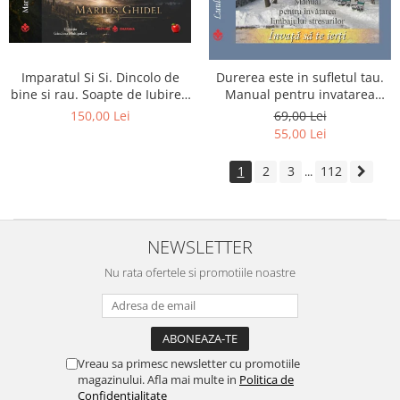
Imparatul Si Si. Dincolo de
Durerea este in sufletul tau.
bine si rau. Soapte de Iubire -
Manual pentru invatarea
Invatatura tainica a Soarelui
limbajului stresurilor Seria
150,00 Lei
69,00 Lei
de Iubire
Invata sa te Ierti Luule Viilma
55,00 Lei
1
2
3
112
...
NEWSLETTER
Nu rata ofertele si promotiile noastre
Vreau sa primesc newsletter cu promotiile
magazinului. Afla mai multe in
Politica de
Confidentialitate