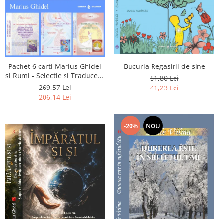
Pachet 6 carti Marius Ghidel
Bucuria Regasirii de sine
si Rumi - Selectie si Traducere
51,80 Lei
de Marius Ghidel
269,57 Lei
41,23 Lei
206,14 Lei
-20%
NOU