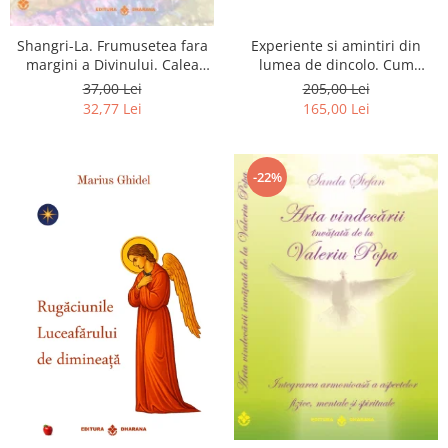
Shangri-La. Frumusetea fara
Experiente si amintiri din
margini a Divinului. Calea
lumea de dincolo. Cum
catre fericire
obtinem puteri
37,00 Lei
205,00 Lei
extrasenzoriale - cu exercitii
32,77 Lei
165,00 Lei
-22%