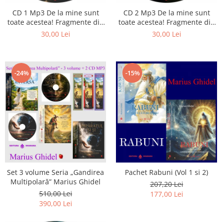
Istorie
CD 1 Mp3 De la mine sunt
CD 2 Mp3 De la mine sunt
Literatura
toate acestea! Fragmente din
toate acestea! Fragmente din
Psihologie
cărțile lui Marius Ghidel
cărțile lui Marius Ghidel
30,00 Lei
30,00 Lei
Sanatate
Sociologie
Stiinta
-24%
-15%
Set 3 volume Seria „Gandirea
Pachet Rabuni (Vol 1 si 2)
Multipolară” Marius Ghidel
207,20 Lei
510,00 Lei
177,00 Lei
390,00 Lei