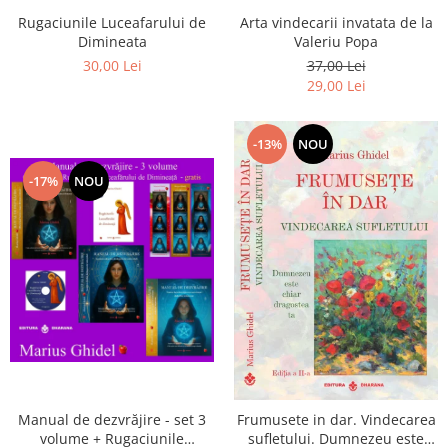
Arta vindecarii invatata de la
Rugaciunile Luceafarului de
Valeriu Popa
Dimineata
37,00 Lei
30,00 Lei
29,00 Lei
-13%
NOU
-17%
NOU
Manual de dezvrăjire - set 3
Frumusete in dar. Vindecarea
volume + Rugaciunile
sufletului. Dumnezeu este