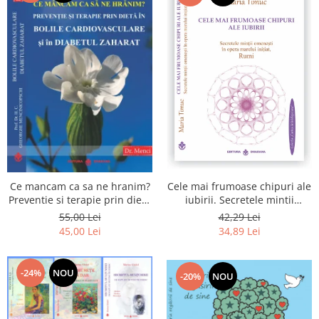
Cele mai frumoase chipuri ale
Ce mancam ca sa ne hranim?
iubirii. Secretele mintii
Preventie si terapie prin dieta
omenesti in opera marelui
in bolile cardiovasculare si in
42,29 Lei
55,00 Lei
initiat, Rumi
diabetul zaharat
34,89 Lei
45,00 Lei
-24%
NOU
-20%
NOU