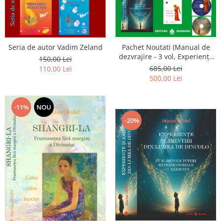
Seria de autor Vadim Zeland
Pachet Noutati (Manual de
dezvrajire - 3 vol, Experiențe
150,00 Lei
și amintiri, Rugăciunile
685,00 Lei
110,00 Lei
Luceafarului de dimineata) -
500,00 Lei
Marius Ghidel
-11%
NOU
-20%