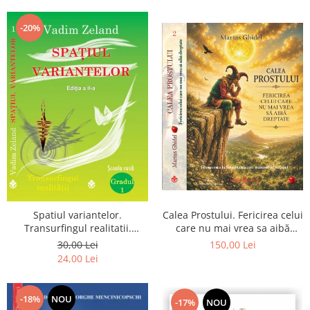
Dumnezeu
-20%
Spatiul variantelor.
Calea Prostului. Fericirea celui
Transurfingul realitatii.
care nu mai vrea sa aibă
Gradul 1. Cum sa ne
dreptate - Intoarcerea la
30,00 Lei
150,00 Lei
dezvoltam intuitia si sa ne
Simplitatea care mantuieste
24,00 Lei
alegem soarta
sufletul
-18%
NOU
-17%
NOU