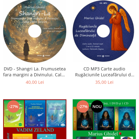
CD MP3 Carte audio
DVD - Shangri La. Frumusetea
Rugăciunile Luceafărului de
fara margini a Divinului. Calea
dimineață
catre fericire
35,00 Lei
40,00 Lei
-27%
-27%
NOU