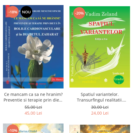
Dumnezeu
-18%
NOU
-20%
Spatiul variantelor.
Ce mancam ca sa ne hranim?
Transurfingul realitatii.
Preventie si terapie prin dieta
Gradul 1. Cum sa ne
in bolile cardiovasculare si in
30,00 Lei
55,00 Lei
dezvoltam intuitia si sa ne
diabetul zaharat
24,00 Lei
45,00 Lei
alegem soarta
-10%