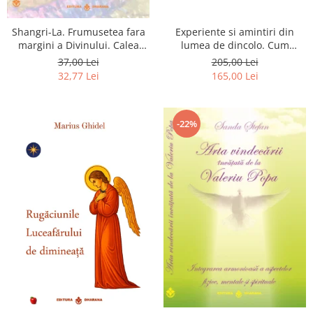
Shangri-La. Frumusetea fara
Experiente si amintiri din
margini a Divinului. Calea
lumea de dincolo. Cum
catre fericire
obtinem puteri
37,00 Lei
205,00 Lei
extrasenzoriale - cu exercitii
32,77 Lei
165,00 Lei
-22%