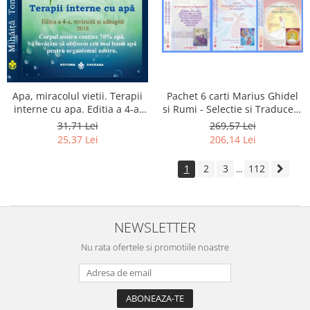
Apa, miracolul vietii. Terapii
Pachet 6 carti Marius Ghidel
interne cu apa. Editia a 4-a,
si Rumi - Selectie si Traducere
revizuita si adaugita.
de Marius Ghidel
31,71 Lei
269,57 Lei
25,37 Lei
206,14 Lei
1
2
3
112
...
NEWSLETTER
Nu rata ofertele si promotiile noastre