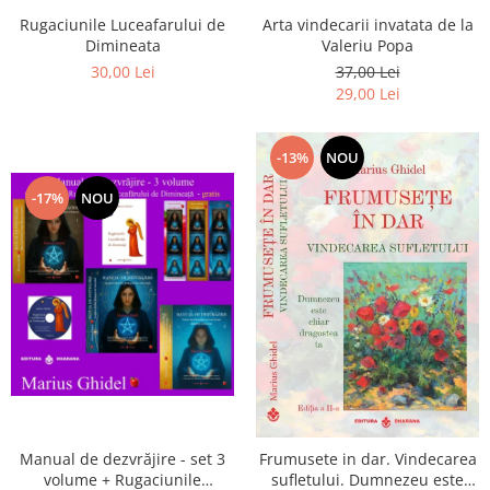
Arta vindecarii invatata de la
Rugaciunile Luceafarului de
Valeriu Popa
Dimineata
37,00 Lei
30,00 Lei
29,00 Lei
-13%
NOU
-17%
NOU
Manual de dezvrăjire - set 3
Frumusete in dar. Vindecarea
volume + Rugaciunile
sufletului. Dumnezeu este