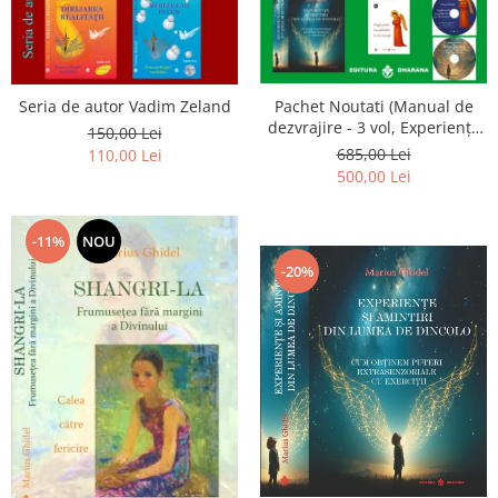
Seria de autor Vadim Zeland
Pachet Noutati (Manual de
dezvrajire - 3 vol, Experiențe
150,00 Lei
și amintiri, Rugăciunile
685,00 Lei
110,00 Lei
Luceafarului de dimineata) -
500,00 Lei
Marius Ghidel
-11%
NOU
-20%