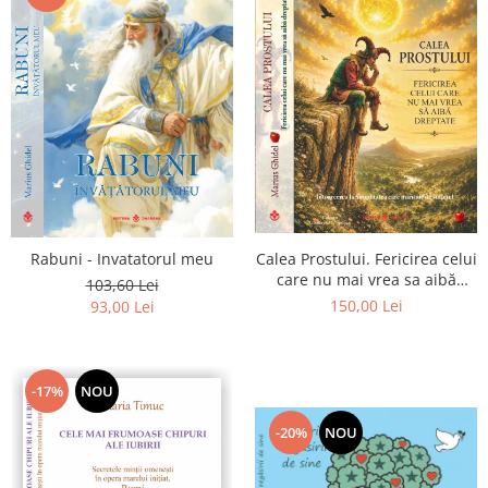
Calea Prostului. Fericirea celui
Rabuni - Invatatorul meu
care nu mai vrea sa aibă
103,60 Lei
dreptate - Intoarcerea la
150,00 Lei
93,00 Lei
Simplitatea care mantuieste
sufletul
-17%
NOU
-20%
NOU