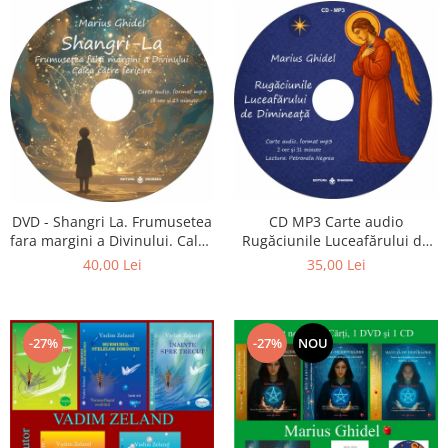
CD MP3 Carte audio
DVD - Shangri La. Frumusetea
Rugăciunile Luceafărului de
fara margini a Divinului. Calea
dimineață
catre fericire
35,00 Lei
40,00 Lei
-27%
-27%
NOU