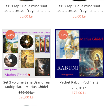
Istorie
CD 1 Mp3 De la mine sunt
CD 2 Mp3 De la mine sunt
Literatura
toate acestea! Fragmente din
toate acestea! Fragmente din
Psihologie
cărțile lui Marius Ghidel
cărțile lui Marius Ghidel
30,00 Lei
30,00 Lei
Sanatate
Sociologie
Stiinta
-24%
-15%
Set 3 volume Seria „Gandirea
Pachet Rabuni (Vol 1 si 2)
Multipolară” Marius Ghidel
207,20 Lei
510,00 Lei
177,00 Lei
390,00 Lei