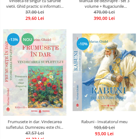
Vindeca-te singur cu sarurile
Manual de dezvrăjire - set 3
vietii. Ghid practic si informativ.
volume + Rugaciunile
Sarurile minerale Schuessler si
37,00 Lei
Luceafarului de Dimineata -
470,00 Lei
multe alte secrete
Gratuit)
29,60 Lei
390,00 Lei
-13%
NOU
-10%
Frumusete in dar. Vindecarea
Rabuni - Invatatorul meu
sufletului. Dumnezeu este chiar
103,60 Lei
dragostea ta. Editia a 2-a
47,57 Lei
93,00 Lei