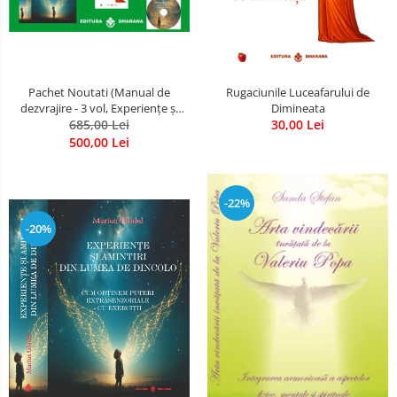
Pachet Noutati (Manual de
Rugaciunile Luceafarului de
dezvrajire - 3 vol, Experiențe și
Dimineata
amintiri, Rugăciunile
685,00 Lei
30,00 Lei
Luceafarului de dimineata) -
500,00 Lei
Marius Ghidel
-22%
-20%