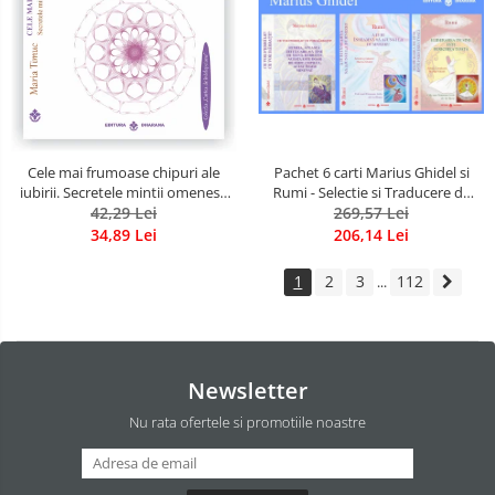
Pachet 6 carti Marius Ghidel si
Cele mai frumoase chipuri ale
Rumi - Selectie si Traducere de
iubirii. Secretele mintii omenesti
Marius Ghidel
269,57 Lei
in opera marelui initiat, Rumi
42,29 Lei
206,14 Lei
34,89 Lei
1
2
3
112
...
Newsletter
Nu rata ofertele si promotiile noastre