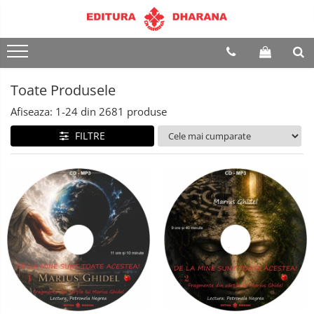
Terapii
Dietoterapie
Toate Produsele
Afiseaza:
1-
24
din
2681
produse
FILTRE