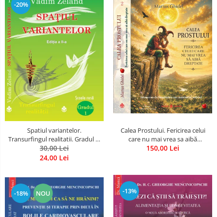
-20%
Spatiul variantelor.
Calea Prostului. Fericirea celui
Transurfingul realitatii. Gradul 1.
care nu mai vrea sa aibă
Cum sa ne dezvoltam intuitia si
30,00 Lei
dreptate - Intoarcerea la
150,00 Lei
sa ne alegem soarta
Simplitatea care mantuieste
24,00 Lei
sufletul
-13%
-18%
NOU