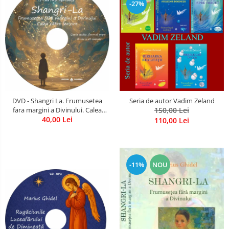
-27%
DVD - Shangri La. Frumusetea
Seria de autor Vadim Zeland
fara margini a Divinului. Calea
150,00 Lei
catre fericire
40,00 Lei
110,00 Lei
-11%
NOU