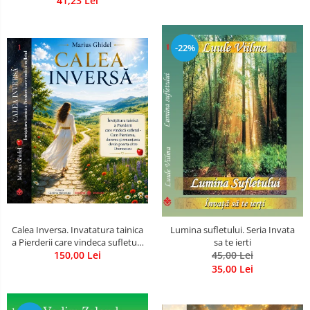
41,23 Lei
-22%
Calea Inversa. Invatatura tainica
Lumina sufletului. Seria Invata
a Pierderii care vindeca sufletul -
sa te ierti
Cum Pierderea, durerea si
150,00 Lei
45,00 Lei
renuntarea devin poarta catre
35,00 Lei
Dumnezeu