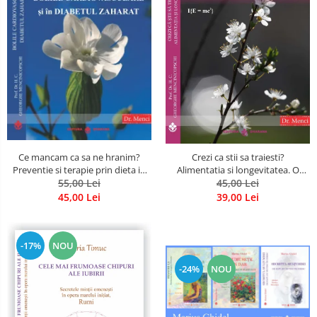
Ce mancam ca sa ne hranim?
Crezi ca stii sa traiesti?
Preventie si terapie prin dieta in
Alimentatia si longevitatea. O
bolile cardiovasculare si in
55,00 Lei
noua abordare holistica
45,00 Lei
diabetul zaharat
45,00 Lei
39,00 Lei
-17%
NOU
-24%
NOU