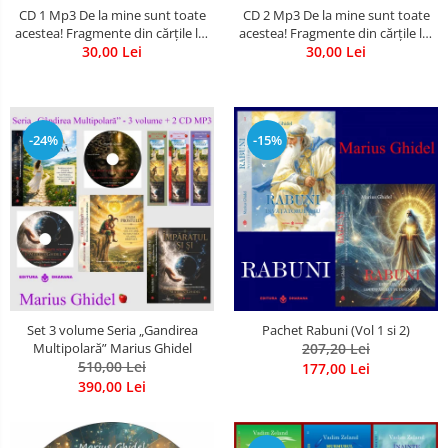
CD 1 Mp3 De la mine sunt toate
CD 2 Mp3 De la mine sunt toate
acestea! Fragmente din cărțile lui
acestea! Fragmente din cărțile lui
Marius Ghidel
30,00 Lei
Marius Ghidel
30,00 Lei
-24%
-15%
Set 3 volume Seria „Gandirea
Pachet Rabuni (Vol 1 si 2)
Multipolară” Marius Ghidel
207,20 Lei
510,00 Lei
177,00 Lei
390,00 Lei