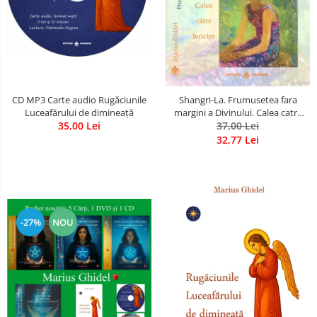
CD MP3 Carte audio Rugăciunile
Shangri-La. Frumusetea fara
Luceafărului de dimineață
margini a Divinului. Calea catre
35,00 Lei
37,00 Lei
fericire
32,77 Lei
-27%
NOU