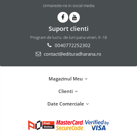
Urmareste-ne in social media
Suport clienti
Program de lucru: de luni pana vineri, 9 -18
0040772252302
contact@edituradharana.ro
Magazinul Meu
Clienti
Date Comerciale