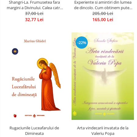
Shangri-La. Frumusetea fara
Experiente si amintiri din lumea
margini a Divinului. Calea catre
de dincolo. Cum obtinem puteri
37,00 Lei
fericire
extrasenzoriale - cu exercitii
205,00 Lei
32,77 Lei
165,00 Lei
-22%
Rugaciunile Luceafarului de
Arta vindecarii invatata de la
Dimineata
Valeriu Popa