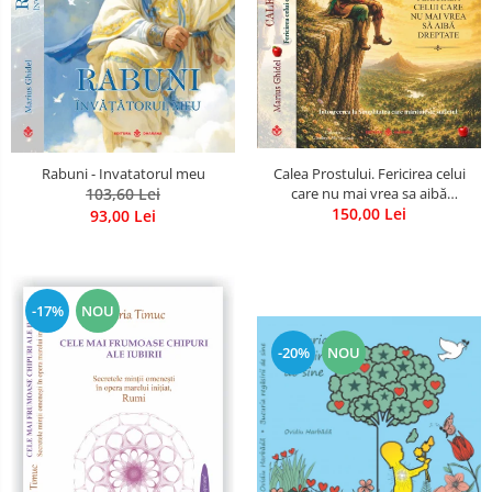
Calea Prostului. Fericirea celui
Rabuni - Invatatorul meu
care nu mai vrea sa aibă
103,60 Lei
dreptate - Intoarcerea la
150,00 Lei
93,00 Lei
Simplitatea care mantuieste
sufletul
-17%
NOU
-20%
NOU