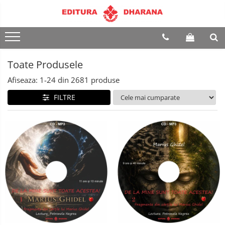
Terapii
Dietoterapie
Toate Produsele
Afiseaza:
1-
24
din
2681
produse
FILTRE