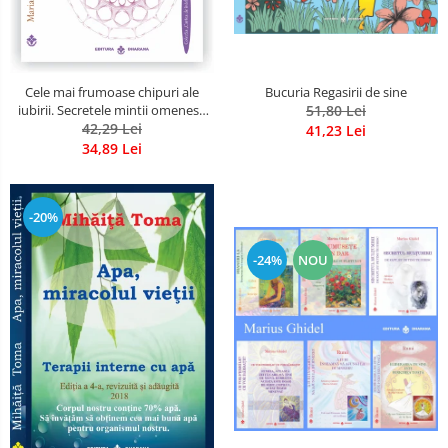
Bucuria Regasirii de sine
Cele mai frumoase chipuri ale
51,80 Lei
iubirii. Secretele mintii omenesti
in opera marelui initiat, Rumi
42,29 Lei
41,23 Lei
34,89 Lei
-20%
-24%
NOU