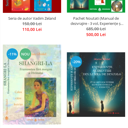
Seria de autor Vadim Zeland
Pachet Noutati (Manual de
150,00 Lei
dezvrajire - 3 vol, Experiențe și
amintiri, Rugăciunile
685,00 Lei
110,00 Lei
Luceafarului de dimineata) -
500,00 Lei
Marius Ghidel
-11%
NOU
-20%