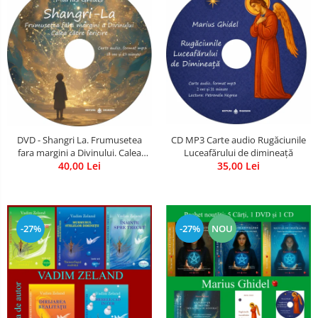
CD MP3 Carte audio Rugăciunile
DVD - Shangri La. Frumusetea
Luceafărului de dimineață
fara margini a Divinului. Calea
35,00 Lei
catre fericire
40,00 Lei
-27%
-27%
NOU