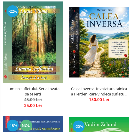
-22%
Calea Inversa. Invatatura tainica
Lumina sufletului. Seria Invata
a Pierderii care vindeca sufletul -
sa te ierti
Cum Pierderea, durerea si
150,00 Lei
45,00 Lei
renuntarea devin poarta catre
35,00 Lei
Dumnezeu
-18%
NOU
-20%