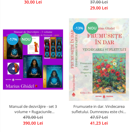
30,00 Lei
37,00 Lei
29,00 Lei
-13%
NOU
-17%
NOU
Manual de dezvrăjire - set 3
Frumusete in dar. Vindecarea
volume + Rugaciunile
sufletului. Dumnezeu este chiar
Luceafarului de Dimineata -
470,00 Lei
dragostea ta. Editia a 2-a
47,57 Lei
Gratuit)
390,00 Lei
41,23 Lei