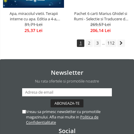
Apa, miracolul vietii. Terapii
Pachet 6 carti Marius Ghidel si
interne cu apa. Editia a 4-a,
Rumi - Selectie si Traducere de
revizuita si adaugita.
31,71 Lei
Marius Ghidel
269,57 Lei
25,37 Lei
206,14 Lei
1
2
3
112
...
Newsletter
Nu rata ofertele si promotiile noastre
Vreau sa primesc newsletter cu promotiile
magazinului. Afla mai multe in
Politica de
Confidentialitate
Social