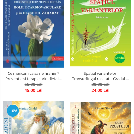
Spatiul variantelor.
Ce mancam ca sa ne hranim?
Transurfingul realitatii. Gradul 1.
Preventie si terapie prin dieta in
Cum sa ne dezvoltam intuitia si
30,00 Lei
bolile cardiovasculare si in
55,00 Lei
sa ne alegem soarta
diabetul zaharat
24,00 Lei
45,00 Lei
-10%