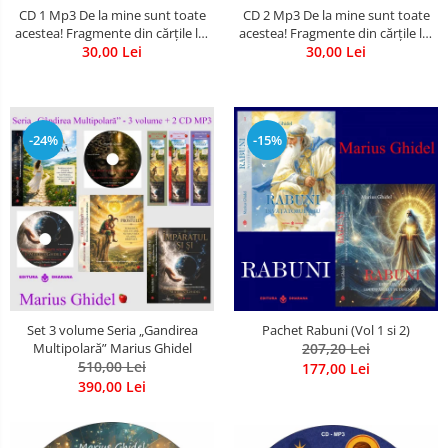
CD 1 Mp3 De la mine sunt toate
CD 2 Mp3 De la mine sunt toate
acestea! Fragmente din cărțile lui
acestea! Fragmente din cărțile lui
Marius Ghidel
30,00 Lei
Marius Ghidel
30,00 Lei
-24%
-15%
Set 3 volume Seria „Gandirea
Pachet Rabuni (Vol 1 si 2)
Multipolară” Marius Ghidel
207,20 Lei
510,00 Lei
177,00 Lei
390,00 Lei