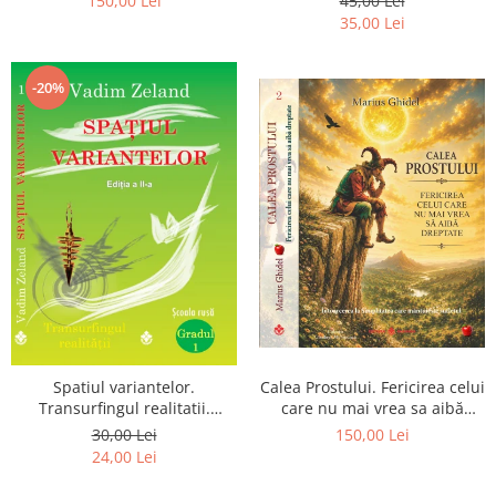
150,00 Lei
45,00 Lei
Pierderea, durerea si
35,00 Lei
renuntarea devin poarta catre
Dumnezeu
-20%
Spatiul variantelor.
Calea Prostului. Fericirea celui
Transurfingul realitatii.
care nu mai vrea sa aibă
Gradul 1. Cum sa ne
dreptate - Intoarcerea la
30,00 Lei
150,00 Lei
dezvoltam intuitia si sa ne
Simplitatea care mantuieste
24,00 Lei
alegem soarta
sufletul