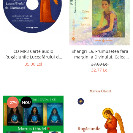
CD MP3 Carte audio
Shangri-La. Frumusetea fara
Rugăciunile Luceafărului de
margini a Divinului. Calea
dimineață
catre fericire
35,00 Lei
37,00 Lei
32,77 Lei
-27%
NOU