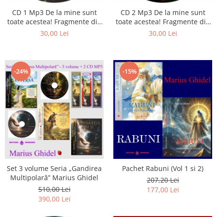
Istorie
CD 1 Mp3 De la mine sunt
CD 2 Mp3 De la mine sunt
Literatura
toate acestea! Fragmente din
toate acestea! Fragmente din
Psihologie
cărțile lui Marius Ghidel
cărțile lui Marius Ghidel
30,00 Lei
30,00 Lei
Sanatate
Sociologie
Stiinta
-24%
-15%
Set 3 volume Seria „Gandirea
Pachet Rabuni (Vol 1 si 2)
Multipolară” Marius Ghidel
207,20 Lei
510,00 Lei
177,00 Lei
390,00 Lei