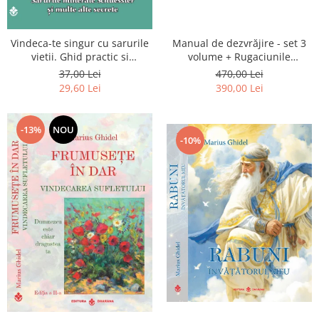
Vindeca-te singur cu sarurile
Manual de dezvrăjire - set 3
vietii. Ghid practic si
volume + Rugaciunile
informativ. Sarurile minerale
Luceafarului de Dimineata -
37,00 Lei
470,00 Lei
Schuessler si multe alte
Gratuit)
29,60 Lei
390,00 Lei
secrete
-13%
NOU
-10%