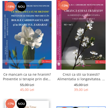
-13%
-18%
NOU
Ce mancam ca sa ne hranim?
Crezi ca stii sa traiesti?
Preventie si terapie prin dieta
Alimentatia si longevitatea. O
in bolile cardiovasculare si in
noua abordare holistica
55,00 Lei
45,00 Lei
diabetul zaharat
45,00 Lei
39,00 Lei
-17%
NOU