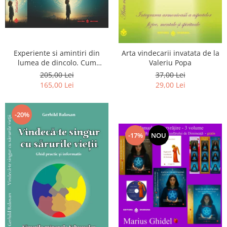
Experiente si amintiri din
Arta vindecarii invatata de la
lumea de dincolo. Cum
Valeriu Popa
obtinem puteri
205,00 Lei
37,00 Lei
extrasenzoriale - cu exercitii
165,00 Lei
29,00 Lei
-20%
-17%
NOU