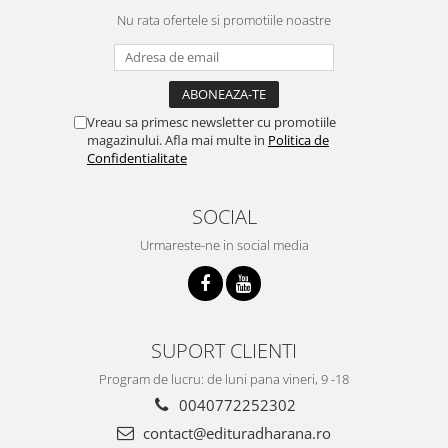
Nu rata ofertele si promotiile noastre
Vreau sa primesc newsletter cu promotiile
magazinului. Afla mai multe in
Politica de
Confidentialitate
SOCIAL
Urmareste-ne in social media
SUPORT CLIENTI
Program de lucru: de luni pana vineri, 9 -18
0040772252302
contact@edituradharana.ro