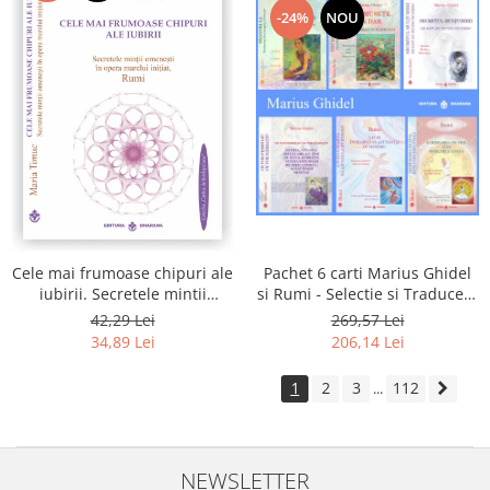
-24%
NOU
Pachet 6 carti Marius Ghidel
Cele mai frumoase chipuri ale
si Rumi - Selectie si Traducere
iubirii. Secretele mintii
de Marius Ghidel
omenesti in opera marelui
269,57 Lei
42,29 Lei
initiat, Rumi
206,14 Lei
34,89 Lei
1
2
3
112
...
NEWSLETTER