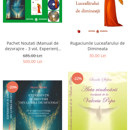
Pachet Noutati (Manual de
Rugaciunile Luceafarului de
dezvrajire - 3 vol, Experiențe
Dimineata
și amintiri, Rugăciunile
685,00 Lei
30,00 Lei
Luceafarului de dimineata) -
500,00 Lei
Marius Ghidel
-22%
-20%