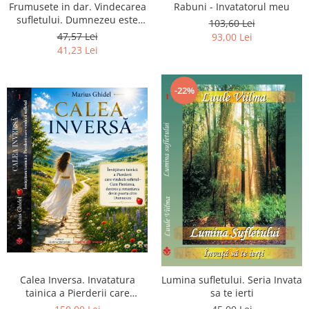
Frumusete in dar. Vindecarea
Rabuni - Invatatorul meu
sufletului. Dumnezeu este
103,60 Lei
chiar dragostea ta. Editia a 2-
47,57 Lei
93,00 Lei
a
41,23 Lei
-22%
Calea Inversa. Invatatura
Lumina sufletului. Seria Invata
tainica a Pierderii care
sa te ierti
vindeca sufletul - Cum