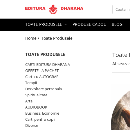
Toate Produsele
TOATE PRODUSELE
PRODUSE CADOU
BLOG
CARTI EDITURA DHARANA
Home /
Toate Produsele
OFERTE LA PACHET
Carti cu AUTOGRAF
Toate 
Terapii
TOATE PRODUSELE
Dietoterapie
Afiseaza:
CARTI EDITURA DHARANA
Dezvoltare personala
OFERTE LA PACHET
Carti cu AUTOGRAF
Spiritualitate
Terapii
Arta
Dezvoltare personala
AUDIOBOOK
Spiritualitate
Business, Economie
Arta
AUDIOBOOK
Carti pentru copii
Business, Economie
Diverse
Carti pentru copii
Filosofie
Diverse