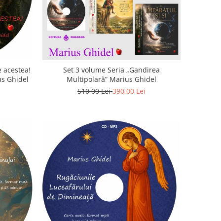
 acestea!
Set 3 volume Seria „Gandirea
us Ghidel
Multipolară” Marius Ghidel
510,00 Lei
390,00 Lei