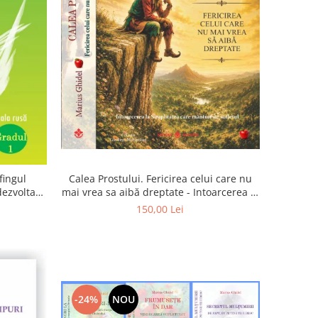
Calea Prostului. Fericirea celui care nu
fingul
mai vrea sa aibă dreptate - Intoarcerea la
 dezvoltam
Simplitatea care mantuieste sufletul
oarta
150,00 Lei
-24%
NOU