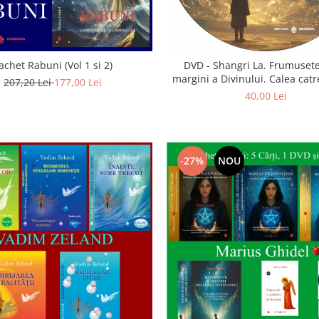
achet Rabuni (Vol 1 si 2)
DVD - Shangri La. Frumusete
margini a Divinului. Calea catre
207,20 Lei
177,00 Lei
40,00 Lei
-27%
NOU