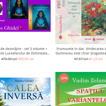
de dezvrăjire - set 3 volume +
Frumusete in dar. Vindecarea s
ile Luceafarului de Dimineata -
Dumnezeu este chiar dragostea 
Gratuit)
a 2-a
470,00 Lei
390,00 Lei
47,57 Lei
41,23 Lei
-20%