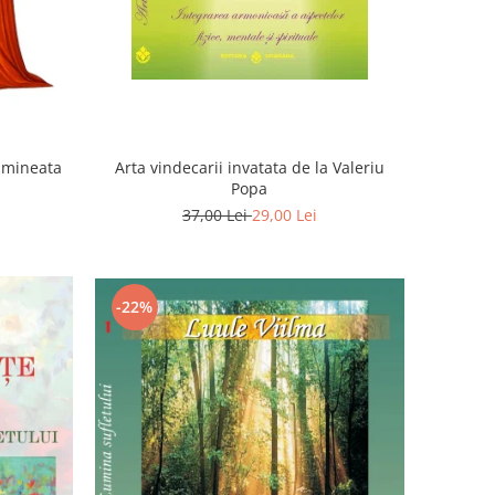
Dimineata
Arta vindecarii invatata de la Valeriu
Popa
37,00 Lei
29,00 Lei
-22%