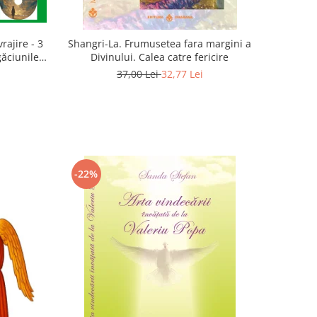
rajire - 3
Shangri-La. Frumusetea fara margini a
găciunile
Divinului. Calea catre fericire
 Marius
37,00 Lei
32,77 Lei
-22%