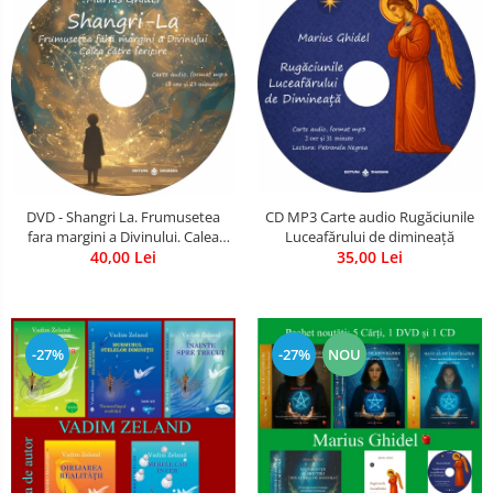
CD MP3 Carte audio Rugăciunile
DVD - Shangri La. Frumusetea
Luceafărului de dimineață
fara margini a Divinului. Calea
35,00 Lei
catre fericire
40,00 Lei
-27%
-27%
NOU