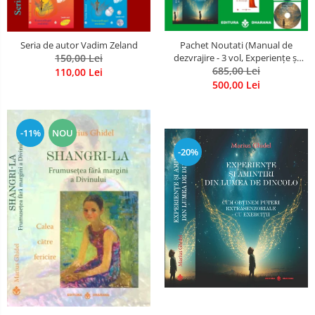
Seria de autor Vadim Zeland
Pachet Noutati (Manual de
150,00 Lei
dezvrajire - 3 vol, Experiențe și
amintiri, Rugăciunile
685,00 Lei
110,00 Lei
Luceafarului de dimineata) -
500,00 Lei
Marius Ghidel
-11%
NOU
-20%