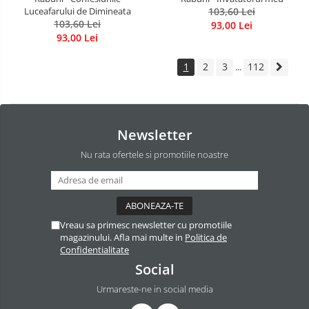
Luceafarului de Dimineata
103,60 Lei
103,60 Lei
93,00 Lei
93,00 Lei
1
2
3
112
...
Newsletter
Nu rata ofertele si promotiile noastre
Vreau sa primesc newsletter cu promotiile
magazinului. Afla mai multe in
Politica de
Confidentialitate
Social
Urmareste-ne in social media