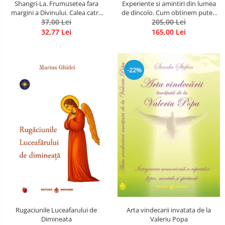
Shangri-La. Frumusetea fara
Experiente si amintiri din lumea
margini a Divinului. Calea catre
de dincolo. Cum obtinem puteri
37,00 Lei
fericire
extrasenzoriale - cu exercitii
205,00 Lei
32,77 Lei
165,00 Lei
-22%
Rugaciunile Luceafarului de
Arta vindecarii invatata de la
Dimineata
Valeriu Popa