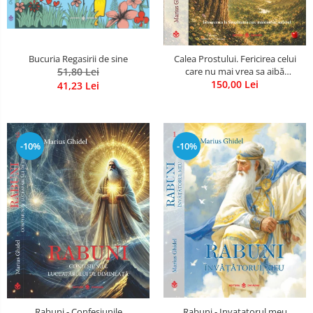
Bucuria Regasirii de sine
Calea Prostului. Fericirea celui
51,80 Lei
care nu mai vrea sa aibă
dreptate - Intoarcerea la
150,00 Lei
41,23 Lei
Simplitatea care mantuieste
sufletul
-10%
-10%
Rabuni - Confesiunile
Rabuni - Invatatorul meu