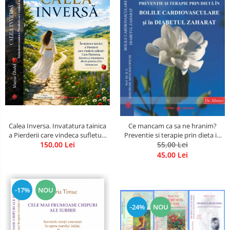
Calea Inversa. Invatatura tainica
Ce mancam ca sa ne hranim?
a Pierderii care vindeca sufletul -
Preventie si terapie prin dieta in
Cum Pierderea, durerea si
150,00 Lei
bolile cardiovasculare si in
55,00 Lei
renuntarea devin poarta catre
diabetul zaharat
45,00 Lei
Dumnezeu
-17%
NOU
-24%
NOU