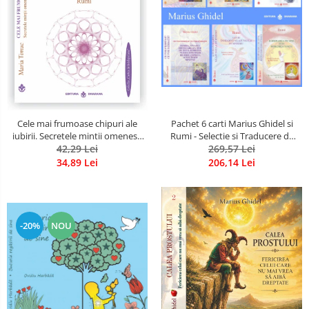
Pachet 6 carti Marius Ghidel si
Cele mai frumoase chipuri ale
Rumi - Selectie si Traducere de
iubirii. Secretele mintii omenesti
Marius Ghidel
269,57 Lei
in opera marelui initiat, Rumi
42,29 Lei
206,14 Lei
34,89 Lei
-20%
NOU