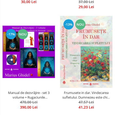
30,00 Lei
37,00 Lei
29,00 Lei
-13%
NOU
-17%
NOU
Manual de dezvrăjire - set 3
Frumusete in dar. Vindecarea
volume + Rugaciunile
sufletului. Dumnezeu este chiar
Luceafarului de Dimineata -
470,00 Lei
dragostea ta. Editia a 2-a
47,57 Lei
Gratuit)
390,00 Lei
41,23 Lei