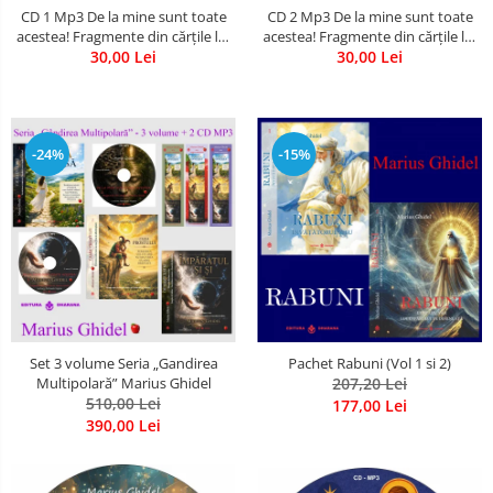
CD 1 Mp3 De la mine sunt toate
CD 2 Mp3 De la mine sunt toate
Literatura
acestea! Fragmente din cărțile lui
acestea! Fragmente din cărțile lui
Psihologie
Marius Ghidel
30,00 Lei
Marius Ghidel
30,00 Lei
Sanatate
Sociologie
Stiinta
-24%
-15%
Set 3 volume Seria „Gandirea
Pachet Rabuni (Vol 1 si 2)
Multipolară” Marius Ghidel
207,20 Lei
510,00 Lei
177,00 Lei
390,00 Lei