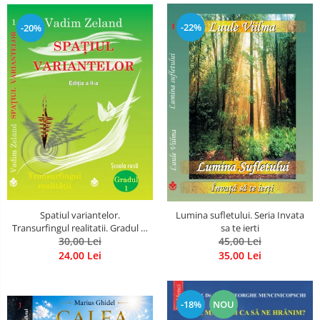
-22%
-20%
Spatiul variantelor.
Lumina sufletului. Seria Invata
Transurfingul realitatii. Gradul 1.
sa te ierti
Cum sa ne dezvoltam intuitia si
30,00 Lei
45,00 Lei
sa ne alegem soarta
24,00 Lei
35,00 Lei
-18%
NOU