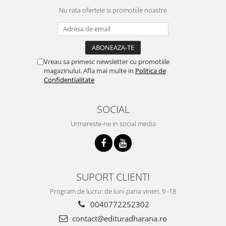
Nu rata ofertele si promotiile noastre
Vreau sa primesc newsletter cu promotiile
magazinului. Afla mai multe in
Politica de
Confidentialitate
SOCIAL
Urmareste-ne in social media
SUPORT CLIENTI
Program de lucru: de luni pana vineri, 9 -18
0040772252302
contact@edituradharana.ro