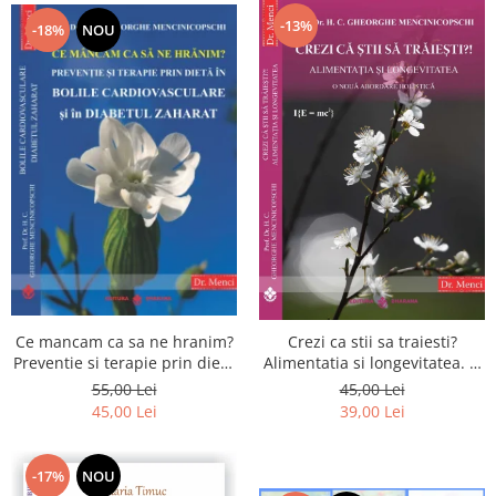
-13%
-18%
NOU
Ce mancam ca sa ne hranim?
Crezi ca stii sa traiesti?
Preventie si terapie prin dieta
Alimentatia si longevitatea. O
in bolile cardiovasculare si in
noua abordare holistica
55,00 Lei
45,00 Lei
diabetul zaharat
45,00 Lei
39,00 Lei
-17%
NOU