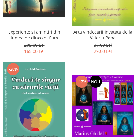
Experiente si amintiri din
Arta vindecarii invatata de la
lumea de dincolo. Cum
Valeriu Popa
obtinem puteri
205,00 Lei
37,00 Lei
extrasenzoriale - cu exercitii
165,00 Lei
29,00 Lei
-20%
-17%
NOU