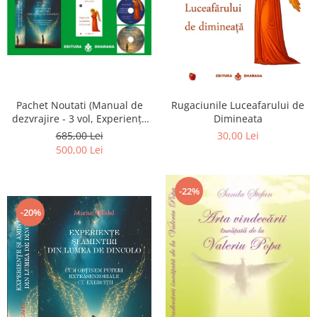
Pachet Noutati (Manual de
Rugaciunile Luceafarului de
dezvrajire - 3 vol, Experiențe
Dimineata
și amintiri, Rugăciunile
685,00 Lei
30,00 Lei
Luceafarului de dimineata) -
500,00 Lei
Marius Ghidel
-22%
-20%