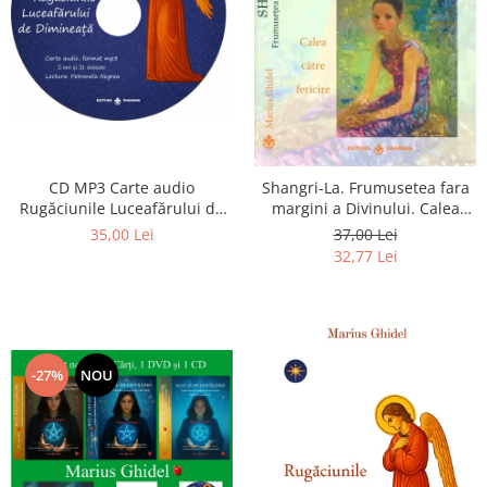
CD MP3 Carte audio
Shangri-La. Frumusetea fara
Rugăciunile Luceafărului de
margini a Divinului. Calea
dimineață
catre fericire
35,00 Lei
37,00 Lei
32,77 Lei
-27%
NOU