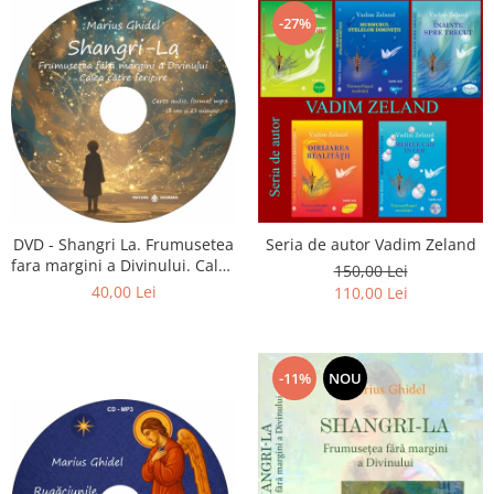
-27%
DVD - Shangri La. Frumusetea
Seria de autor Vadim Zeland
fara margini a Divinului. Calea
150,00 Lei
catre fericire
40,00 Lei
110,00 Lei
-11%
NOU