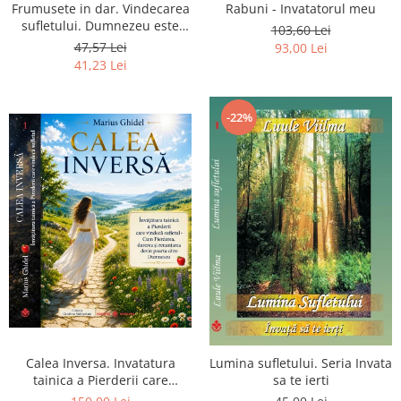
Frumusete in dar. Vindecarea
Rabuni - Invatatorul meu
sufletului. Dumnezeu este
103,60 Lei
chiar dragostea ta. Editia a 2-
47,57 Lei
93,00 Lei
a
41,23 Lei
-22%
Calea Inversa. Invatatura
Lumina sufletului. Seria Invata
tainica a Pierderii care
sa te ierti
vindeca sufletul - Cum