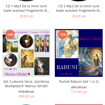
Istorie
CD 1 Mp3 De la mine sunt
CD 2 Mp3 De la mine sunt
Literatura
toate acestea! Fragmente din
toate acestea! Fragmente din
Psihologie
cărțile lui Marius Ghidel
cărțile lui Marius Ghidel
30,00 Lei
30,00 Lei
Sanatate
Sociologie
Stiinta
-24%
-15%
Set 3 volume Seria „Gandirea
Pachet Rabuni (Vol 1 si 2)
Multipolară” Marius Ghidel
207,20 Lei
510,00 Lei
177,00 Lei
390,00 Lei