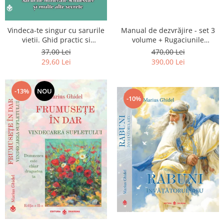
Vindeca-te singur cu sarurile
Manual de dezvrăjire - set 3
vietii. Ghid practic si
volume + Rugaciunile
informativ. Sarurile minerale
Luceafarului de Dimineata -
37,00 Lei
470,00 Lei
Schuessler si multe alte
Gratuit)
29,60 Lei
390,00 Lei
secrete
-13%
NOU
-10%