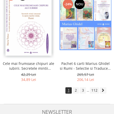
-24%
NOU
Pachet 6 carti Marius Ghidel
Cele mai frumoase chipuri ale
si Rumi - Selectie si Traducere
iubirii. Secretele mintii
de Marius Ghidel
omenesti in opera marelui
269,57 Lei
42,29 Lei
initiat, Rumi
206,14 Lei
34,89 Lei
1
2
3
112
...
NEWSLETTER