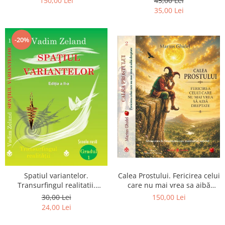
150,00 Lei
45,00 Lei
Pierderea, durerea si
35,00 Lei
renuntarea devin poarta catre
Dumnezeu
-20%
Spatiul variantelor.
Calea Prostului. Fericirea celui
Transurfingul realitatii.
care nu mai vrea sa aibă
Gradul 1. Cum sa ne
dreptate - Intoarcerea la
30,00 Lei
150,00 Lei
dezvoltam intuitia si sa ne
Simplitatea care mantuieste
24,00 Lei
alegem soarta
sufletul