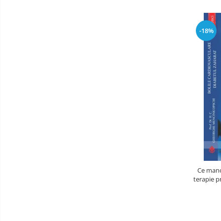
-18%
Ce manc
terapie pr