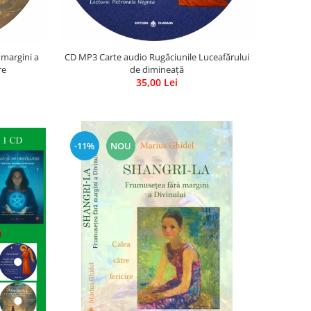
 margini a
CD MP3 Carte audio Rugăciunile Luceafărului
re
de dimineață
35,00 Lei
-11%
NOU