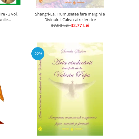
e - 3 vol,
Shangri-La. Frumusetea fara margini a
unile
Divinului. Calea catre fericire
us Ghidel
37,00 Lei
32,77 Lei
-22%