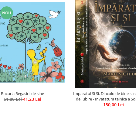
NOU
Bucuria Regasirii de sine
Imparatul Si Si. Dincolo de bine si 
51,80 Lei
41,23 Lei
de Iubire - Invatatura tainica a So
150,00 Lei
Iubire