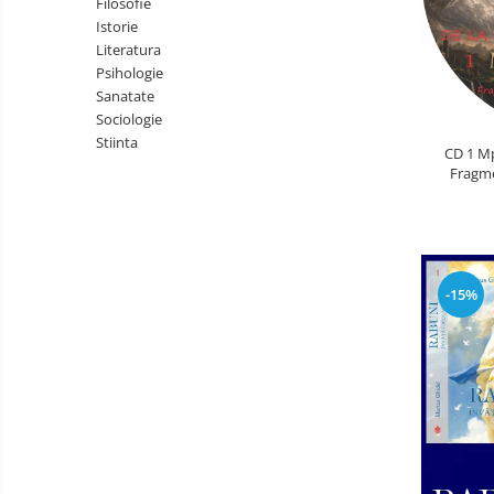
Filosofie
Literatura
Istorie
Psihologie
Literatura
Psihologie
Sanatate
Sanatate
Sociologie
Sociologie
Stiinta
Stiinta
CD 1 Mp
Fragme
-15%