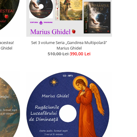
acestea!
Set 3 volume Seria „Gandirea Multipolară”
 Ghidel
Marius Ghidel
510,00 Lei
390,00 Lei