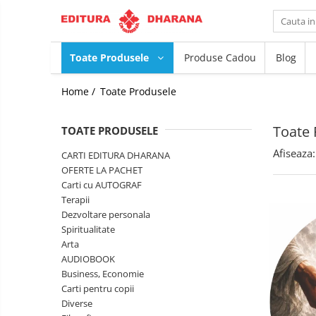
Toate Produsele
Toate Produsele
Produse Cadou
Blog
CARTI EDITURA DHARANA
Home /
Toate Produsele
OFERTE LA PACHET
Carti cu AUTOGRAF
Toate 
TOATE PRODUSELE
Terapii
Dietoterapie
Dezvoltare
Afiseaza:
CARTI EDITURA DHARANA
personala
OFERTE LA PACHET
Spiritualitate
Carti cu AUTOGRAF
Terapii
Arta
Dezvoltare personala
AUDIOBOOK
Spiritualitate
Business, Economie
Arta
Carti pentru copii
AUDIOBOOK
Diverse
Business, Economie
Carti pentru copii
Filosofie
Diverse
Istorie