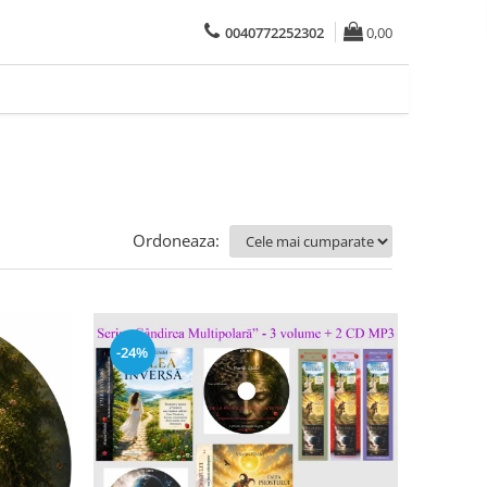
0040772252302
0,00
Ordoneaza:
-24%