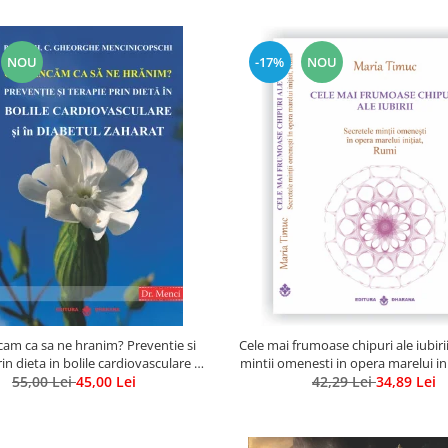
NOU
-17%
NOU
am ca sa ne hranim? Preventie si
Cele mai frumoase chipuri ale iubirii
in dieta in bolile cardiovasculare si
mintii omenesti in opera marelui in
55,00 Lei
in diabetul zaharat
45,00 Lei
42,29 Lei
34,89 Lei