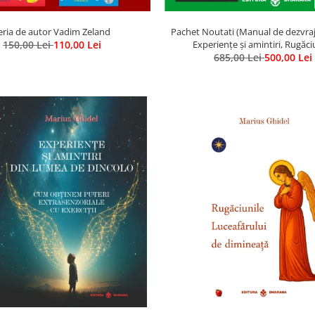
eria de autor Vadim Zeland
Pachet Noutati (Manual de dezvrajir
150,00 Lei
110,00 Lei
Experiențe și amintiri, Rugăci
Luceafarului de dimineata) - Mari
685,00 Lei
500,00 Lei