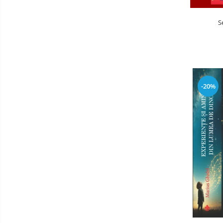
S
-20%