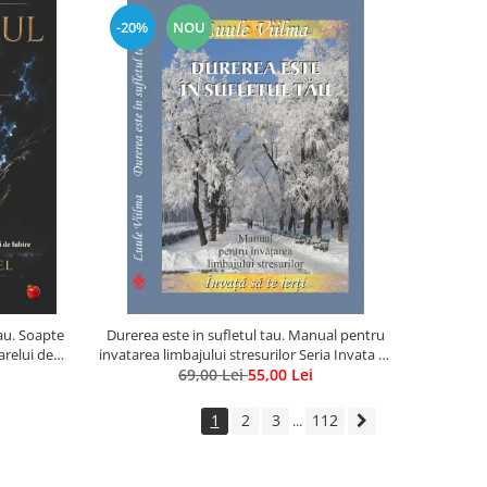
-20%
NOU
rau. Soapte
Durerea este in sufletul tau. Manual pentru
arelui de
invatarea limbajului stresurilor Seria Invata sa
69,00 Lei
te Ierti Luule Viilma
55,00 Lei
1
2
3
112
...