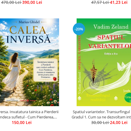
470,00 Lei
Gratuit)
390,00 Lei
47,57 Lei
a
41,23 Lei
-20%
ersa. Invatatura tainica a Pierderii
Spatiul variantelor. Transurfingul r
indeca sufletul - Cum Pierderea,
Gradul 1. Cum sa ne dezvoltam intu
 si renuntarea devin poarta catre
150,00 Lei
30,00 Lei
ne alegem soarta
24,00 Lei
Dumnezeu