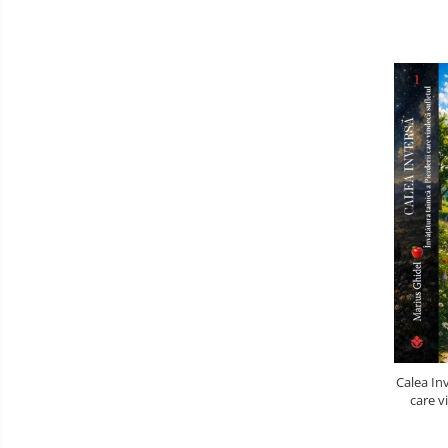
Calea Inv
care v
durerea