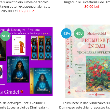
e si amintiri din lumea de dincolo.
Rugaciunile Luceafarului de Di
inem puteri extrasenzoriale - cu
30,00 Lei
205,00 Lei
exercitii
165,00 Lei
-13%
NOU
NOU
 de dezvrăjire - set 3 volume +
Frumusete in dar. Vindecarea suf
nile Luceafarului de Dimineata -
Dumnezeu este chiar dragostea ta. E