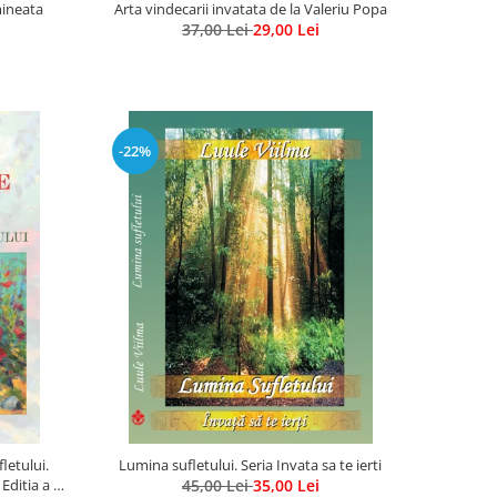
mineata
Arta vindecarii invatata de la Valeriu Popa
37,00 Lei
29,00 Lei
-22%
letului.
Lumina sufletului. Seria Invata sa te ierti
ditia a 2-
45,00 Lei
35,00 Lei