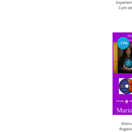
Experient
Cum obt
-17%
Manual
Rugaciu