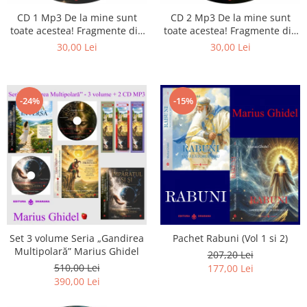
Istorie
CD 1 Mp3 De la mine sunt
CD 2 Mp3 De la mine sunt
Literatura
toate acestea! Fragmente din
toate acestea! Fragmente din
Psihologie
cărțile lui Marius Ghidel
cărțile lui Marius Ghidel
30,00 Lei
30,00 Lei
Sanatate
Sociologie
Stiinta
-24%
-15%
Set 3 volume Seria „Gandirea
Pachet Rabuni (Vol 1 si 2)
Multipolară” Marius Ghidel
207,20 Lei
510,00 Lei
177,00 Lei
390,00 Lei