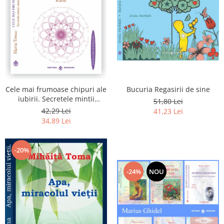
Bucuria Regasirii de sine
Cele mai frumoase chipuri ale
iubirii. Secretele mintii
51,80 Lei
omenesti in opera marelui
42,29 Lei
41,23 Lei
initiat, Rumi
34,89 Lei
-20%
-24%
NOU