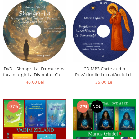
CD MP3 Carte audio
DVD - Shangri La. Frumusetea
Rugăciunile Luceafărului de
fara margini a Divinului. Calea
dimineață
catre fericire
35,00 Lei
40,00 Lei
-27%
-27%
NOU