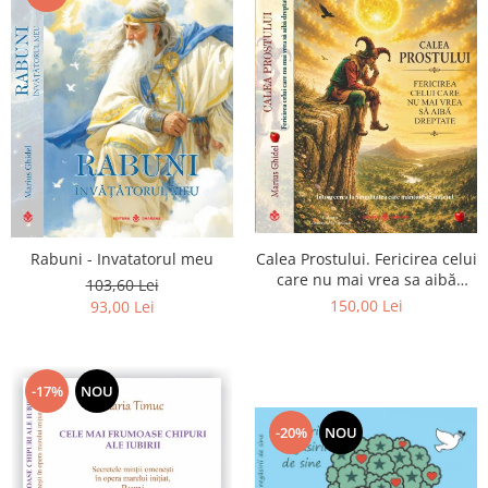
Calea Prostului. Fericirea celui
Rabuni - Invatatorul meu
care nu mai vrea sa aibă
103,60 Lei
dreptate - Intoarcerea la
150,00 Lei
93,00 Lei
Simplitatea care mantuieste
sufletul
-17%
NOU
-20%
NOU