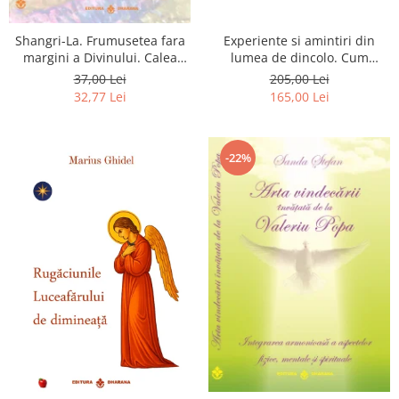
Shangri-La. Frumusetea fara
Experiente si amintiri din
margini a Divinului. Calea
lumea de dincolo. Cum
catre fericire
obtinem puteri
37,00 Lei
205,00 Lei
extrasenzoriale - cu exercitii
32,77 Lei
165,00 Lei
-22%