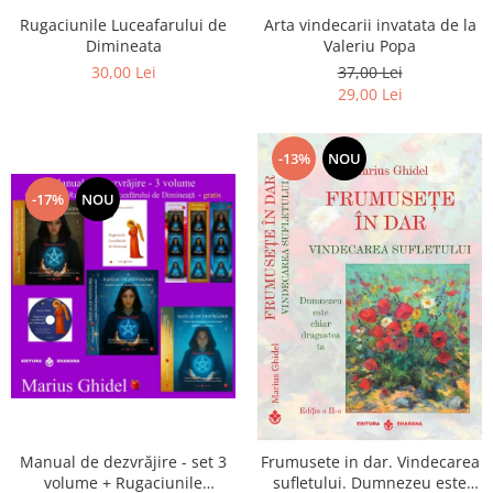
Arta vindecarii invatata de la
Rugaciunile Luceafarului de
Valeriu Popa
Dimineata
37,00 Lei
30,00 Lei
29,00 Lei
-13%
NOU
-17%
NOU
Manual de dezvrăjire - set 3
Frumusete in dar. Vindecarea
volume + Rugaciunile
sufletului. Dumnezeu este