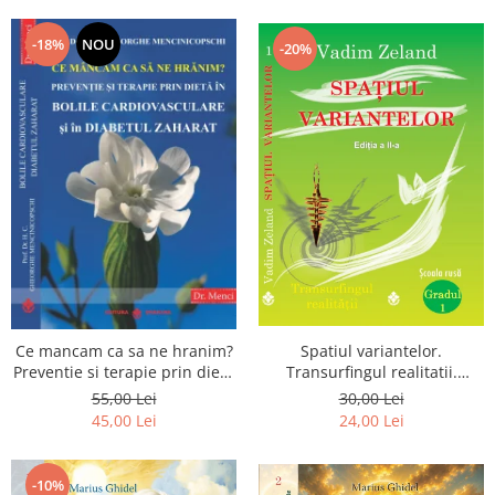
Dumnezeu
-18%
NOU
-20%
Spatiul variantelor.
Ce mancam ca sa ne hranim?
Transurfingul realitatii.
Preventie si terapie prin dieta
Gradul 1. Cum sa ne
in bolile cardiovasculare si in
30,00 Lei
55,00 Lei
dezvoltam intuitia si sa ne
diabetul zaharat
24,00 Lei
45,00 Lei
alegem soarta
-10%