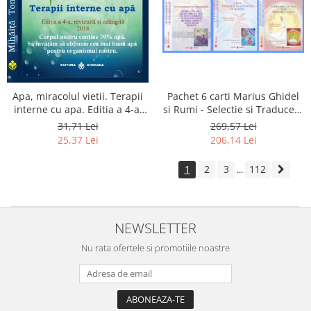
Apa, miracolul vietii. Terapii
Pachet 6 carti Marius Ghidel
interne cu apa. Editia a 4-a,
si Rumi - Selectie si Traducere
revizuita si adaugita.
de Marius Ghidel
31,71 Lei
269,57 Lei
25,37 Lei
206,14 Lei
1
2
3
112
...
NEWSLETTER
Nu rata ofertele si promotiile noastre