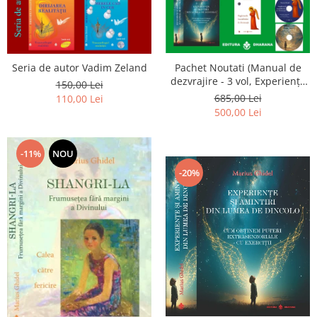
Seria de autor Vadim Zeland
Pachet Noutati (Manual de
dezvrajire - 3 vol, Experiențe
150,00 Lei
și amintiri, Rugăciunile
685,00 Lei
110,00 Lei
Luceafarului de dimineata) -
500,00 Lei
Marius Ghidel
-11%
NOU
-20%