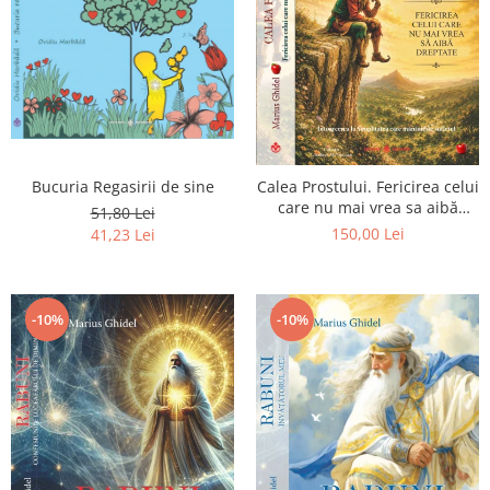
Bucuria Regasirii de sine
Calea Prostului. Fericirea celui
care nu mai vrea sa aibă
51,80 Lei
dreptate - Intoarcerea la
150,00 Lei
41,23 Lei
Simplitatea care mantuieste
sufletul
-10%
-10%