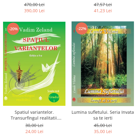
Luceafarului de Dimineata -
chiar dragostea ta. Editia a 2-
470,00 Lei
47,57 Lei
Gratuit)
a
390,00 Lei
41,23 Lei
-22%
-20%
Spatiul variantelor.
Lumina sufletului. Seria Invata
Transurfingul realitatii.
sa te ierti
Gradul 1. Cum sa ne
30,00 Lei
45,00 Lei
dezvoltam intuitia si sa ne
24,00 Lei
35,00 Lei
alegem soarta