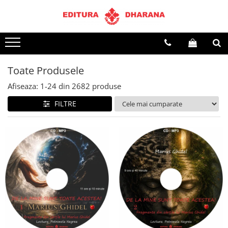
Terapii
Dietoterapie
Toate Produsele
Afiseaza:
1-
24
din
2682
produse
FILTRE