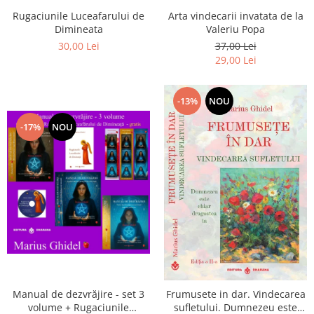
Arta vindecarii invatata de la
Rugaciunile Luceafarului de
Valeriu Popa
Dimineata
37,00 Lei
30,00 Lei
29,00 Lei
-13%
NOU
-17%
NOU
Manual de dezvrăjire - set 3
Frumusete in dar. Vindecarea
volume + Rugaciunile
sufletului. Dumnezeu este