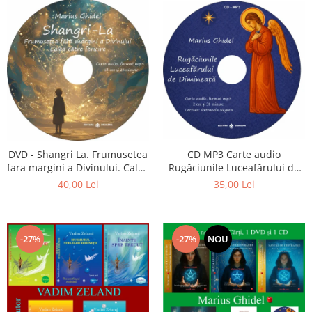
CD MP3 Carte audio
DVD - Shangri La. Frumusetea
Rugăciunile Luceafărului de
fara margini a Divinului. Calea
dimineață
catre fericire
35,00 Lei
40,00 Lei
-27%
-27%
NOU