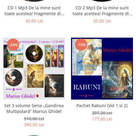
CD 1 Mp3 De la mine sunt
CD 2 Mp3 De la mine sunt
toate acestea! Fragmente din
toate acestea! Fragmente din
cărțile lui Marius Ghidel
cărțile lui Marius Ghidel
30,00 Lei
30,00 Lei
-24%
-15%
Set 3 volume Seria „Gandirea
Pachet Rabuni (Vol 1 si 2)
Multipolară” Marius Ghidel
207,20 Lei
510,00 Lei
177,00 Lei
390,00 Lei