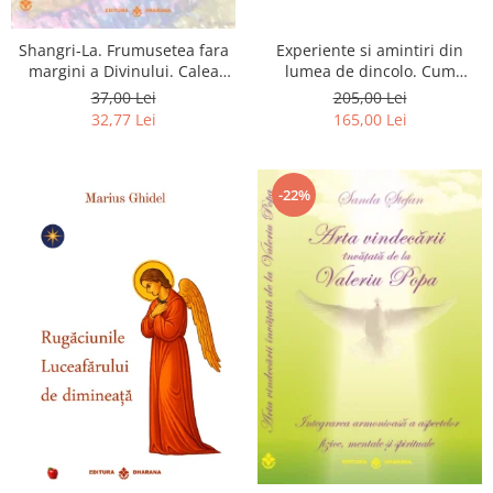
Shangri-La. Frumusetea fara
Experiente si amintiri din
margini a Divinului. Calea
lumea de dincolo. Cum
catre fericire
obtinem puteri
37,00 Lei
205,00 Lei
extrasenzoriale - cu exercitii
32,77 Lei
165,00 Lei
-22%