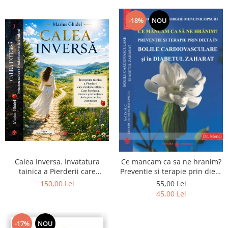
-18%
NOU
Calea Inversa. Invatatura
Ce mancam ca sa ne hranim?
tainica a Pierderii care
Preventie si terapie prin dieta
vindeca sufletul - Cum
in bolile cardiovasculare si in
150,00 Lei
55,00 Lei
Pierderea, durerea si
diabetul zaharat
45,00 Lei
renuntarea devin poarta catre
Dumnezeu
-17%
NOU