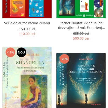
Seria de autor Vadim Zeland
Pachet Noutati (Manual de
dezvrajire - 3 vol, Experiențe
150,00 Lei
și amintiri, Rugăciunile
685,00 Lei
110,00 Lei
Luceafarului de dimineata) -
500,00 Lei
Marius Ghidel
-11%
NOU
-20%