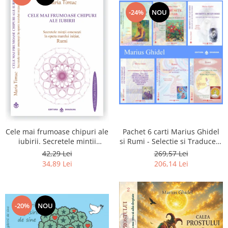
-24%
NOU
Pachet 6 carti Marius Ghidel
Cele mai frumoase chipuri ale
si Rumi - Selectie si Traducere
iubirii. Secretele mintii
de Marius Ghidel
omenesti in opera marelui
269,57 Lei
42,29 Lei
initiat, Rumi
206,14 Lei
34,89 Lei
-20%
NOU