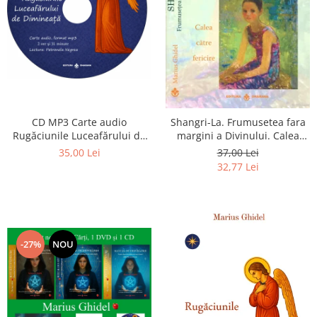
CD MP3 Carte audio
Shangri-La. Frumusetea fara
Rugăciunile Luceafărului de
margini a Divinului. Calea
dimineață
catre fericire
35,00 Lei
37,00 Lei
32,77 Lei
-27%
NOU