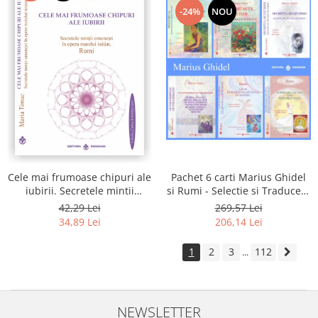
-24%
NOU
Pachet 6 carti Marius Ghidel
Cele mai frumoase chipuri ale
si Rumi - Selectie si Traducere
iubirii. Secretele mintii
de Marius Ghidel
omenesti in opera marelui
269,57 Lei
42,29 Lei
initiat, Rumi
206,14 Lei
34,89 Lei
1
2
3
112
...
NEWSLETTER