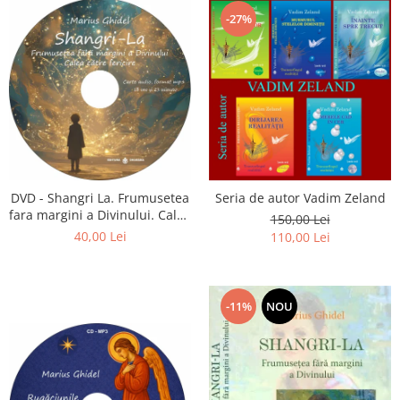
-27%
DVD - Shangri La. Frumusetea
Seria de autor Vadim Zeland
fara margini a Divinului. Calea
150,00 Lei
catre fericire
40,00 Lei
110,00 Lei
-11%
NOU