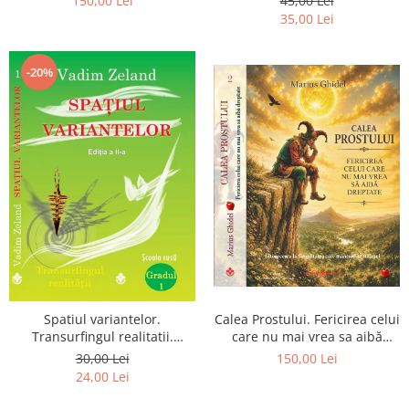
150,00 Lei
45,00 Lei
Pierderea, durerea si
35,00 Lei
renuntarea devin poarta catre
Dumnezeu
-20%
Spatiul variantelor.
Calea Prostului. Fericirea celui
Transurfingul realitatii.
care nu mai vrea sa aibă
Gradul 1. Cum sa ne
dreptate - Intoarcerea la
30,00 Lei
150,00 Lei
dezvoltam intuitia si sa ne
Simplitatea care mantuieste
24,00 Lei
alegem soarta
sufletul