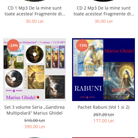
Istorie
CD 1 Mp3 De la mine sunt
CD 2 Mp3 De la mine sunt
Literatura
toate acestea! Fragmente din
toate acestea! Fragmente din
Psihologie
cărțile lui Marius Ghidel
cărțile lui Marius Ghidel
30,00 Lei
30,00 Lei
Sanatate
Sociologie
Stiinta
-24%
-15%
Set 3 volume Seria „Gandirea
Pachet Rabuni (Vol 1 si 2)
Multipolară” Marius Ghidel
207,20 Lei
510,00 Lei
177,00 Lei
390,00 Lei