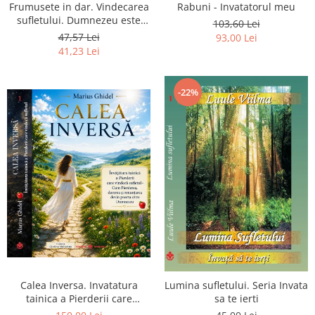
Frumusete in dar. Vindecarea
Rabuni - Invatatorul meu
sufletului. Dumnezeu este
103,60 Lei
chiar dragostea ta. Editia a 2-
47,57 Lei
93,00 Lei
a
41,23 Lei
-22%
Calea Inversa. Invatatura
Lumina sufletului. Seria Invata
tainica a Pierderii care
sa te ierti
vindeca sufletul - Cum