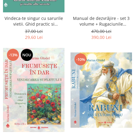
Vindeca-te singur cu sarurile
Manual de dezvrăjire - set 3
vietii. Ghid practic si
volume + Rugaciunile
informativ. Sarurile minerale
Luceafarului de Dimineata -
37,00 Lei
470,00 Lei
Schuessler si multe alte
Gratuit)
29,60 Lei
390,00 Lei
secrete
-13%
NOU
-10%