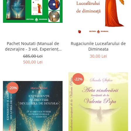
Pachet Noutati (Manual de
Rugaciunile Luceafarului de
dezvrajire - 3 vol, Experiențe
Dimineata
și amintiri, Rugăciunile
685,00 Lei
30,00 Lei
Luceafarului de dimineata) -
500,00 Lei
Marius Ghidel
-22%
-20%