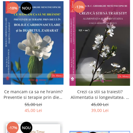
-13%
-18%
NOU
Ce mancam ca sa ne hranim?
Crezi ca stii sa traiesti?
Preventie si terapie prin dieta
Alimentatia si longevitatea. O
in bolile cardiovasculare si in
noua abordare holistica
55,00 Lei
45,00 Lei
diabetul zaharat
45,00 Lei
39,00 Lei
-17%
NOU