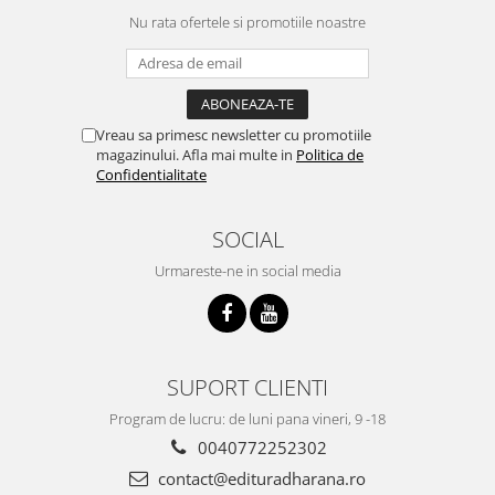
Nu rata ofertele si promotiile noastre
Vreau sa primesc newsletter cu promotiile
magazinului. Afla mai multe in
Politica de
Confidentialitate
SOCIAL
Urmareste-ne in social media
SUPORT CLIENTI
Program de lucru: de luni pana vineri, 9 -18
0040772252302
contact@edituradharana.ro