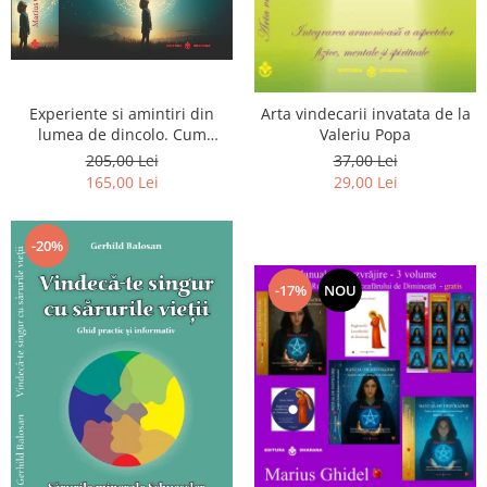
Experiente si amintiri din
Arta vindecarii invatata de la
lumea de dincolo. Cum
Valeriu Popa
obtinem puteri
205,00 Lei
37,00 Lei
extrasenzoriale - cu exercitii
165,00 Lei
29,00 Lei
-20%
-17%
NOU