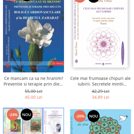
Cele mai frumoase chipuri ale
Ce mancam ca sa ne hranim?
iubirii. Secretele mintii
Preventie si terapie prin dieta
omenesti in opera marelui
in bolile cardiovasculare si in
42,29 Lei
55,00 Lei
initiat, Rumi
diabetul zaharat
34,89 Lei
45,00 Lei
-24%
NOU
-20%
NOU