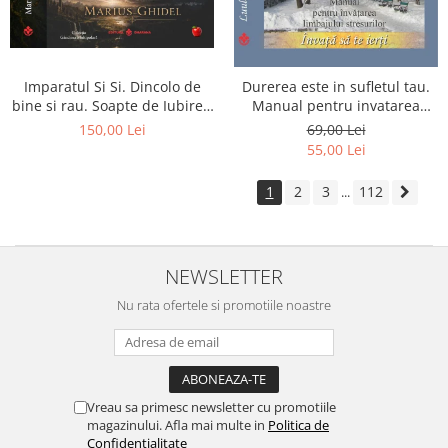
Imparatul Si Si. Dincolo de
Durerea este in sufletul tau.
bine si rau. Soapte de Iubire -
Manual pentru invatarea
Invatatura tainica a Soarelui
limbajului stresurilor Seria
150,00 Lei
69,00 Lei
de Iubire
Invata sa te Ierti Luule Viilma
55,00 Lei
1
2
3
112
...
NEWSLETTER
Nu rata ofertele si promotiile noastre
Vreau sa primesc newsletter cu promotiile
magazinului. Afla mai multe in
Politica de
Confidentialitate