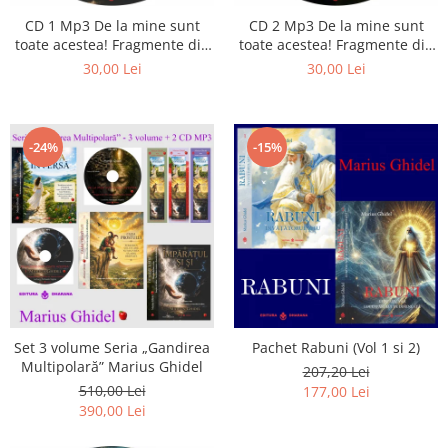
CD 1 Mp3 De la mine sunt
CD 2 Mp3 De la mine sunt
toate acestea! Fragmente din
toate acestea! Fragmente din
cărțile lui Marius Ghidel
cărțile lui Marius Ghidel
30,00 Lei
30,00 Lei
-24%
-15%
Set 3 volume Seria „Gandirea
Pachet Rabuni (Vol 1 si 2)
Multipolară” Marius Ghidel
207,20 Lei
510,00 Lei
177,00 Lei
390,00 Lei