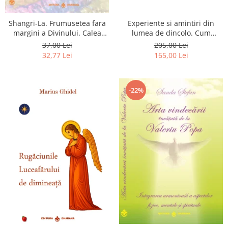
Shangri-La. Frumusetea fara
Experiente si amintiri din
margini a Divinului. Calea
lumea de dincolo. Cum
catre fericire
obtinem puteri
37,00 Lei
205,00 Lei
extrasenzoriale - cu exercitii
32,77 Lei
165,00 Lei
-22%