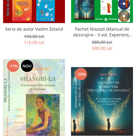
Seria de autor Vadim Zeland
Pachet Noutati (Manual de
dezvrajire - 3 vol, Experiențe
150,00 Lei
și amintiri, Rugăciunile
685,00 Lei
110,00 Lei
Luceafarului de dimineata) -
500,00 Lei
Marius Ghidel
-11%
NOU
-20%