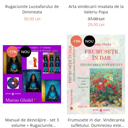
Arta vindecarii invatata de la
Rugaciunile Luceafarului de
Valeriu Popa
Dimineata
37,00 Lei
30,00 Lei
29,00 Lei
-13%
NOU
-17%
NOU
Manual de dezvrăjire - set 3
Frumusete in dar. Vindecarea
volume + Rugaciunile
sufletului. Dumnezeu este