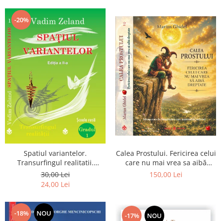
Dumnezeu
-20%
Spatiul variantelor.
Calea Prostului. Fericirea celui
Transurfingul realitatii.
care nu mai vrea sa aibă
Gradul 1. Cum sa ne
dreptate - Intoarcerea la
30,00 Lei
150,00 Lei
dezvoltam intuitia si sa ne
Simplitatea care mantuieste
24,00 Lei
alegem soarta
sufletul
-18%
NOU
-17%
NOU