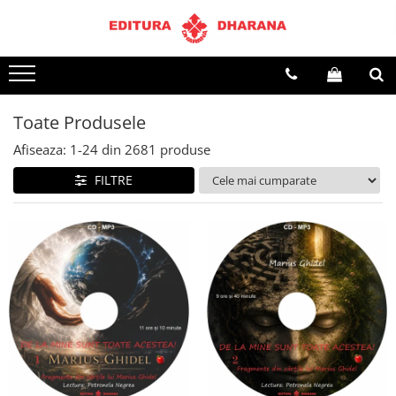
Terapii
Dietoterapie
Toate Produsele
Afiseaza:
1-
24
din
2681
produse
FILTRE