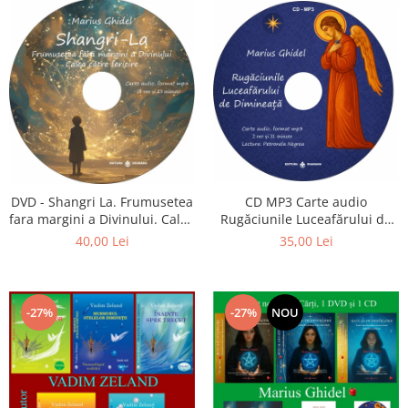
CD MP3 Carte audio
DVD - Shangri La. Frumusetea
Rugăciunile Luceafărului de
fara margini a Divinului. Calea
dimineață
catre fericire
35,00 Lei
40,00 Lei
-27%
-27%
NOU