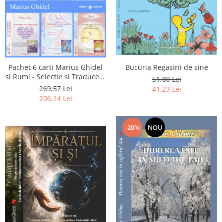
Pachet 6 carti Marius Ghidel
Bucuria Regasirii de sine
si Rumi - Selectie si Traducere
51,80 Lei
de Marius Ghidel
269,57 Lei
41,23 Lei
206,14 Lei
-20%
NOU