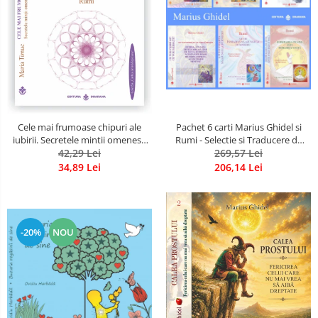
Pachet 6 carti Marius Ghidel si
Cele mai frumoase chipuri ale
Rumi - Selectie si Traducere de
iubirii. Secretele mintii omenesti
Marius Ghidel
269,57 Lei
in opera marelui initiat, Rumi
42,29 Lei
206,14 Lei
34,89 Lei
-20%
NOU