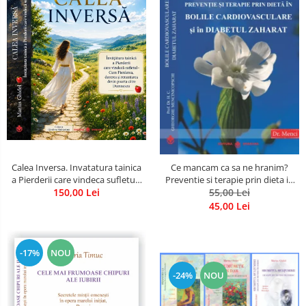
Calea Inversa. Invatatura tainica
Ce mancam ca sa ne hranim?
a Pierderii care vindeca sufletul -
Preventie si terapie prin dieta in
Cum Pierderea, durerea si
150,00 Lei
bolile cardiovasculare si in
55,00 Lei
renuntarea devin poarta catre
diabetul zaharat
45,00 Lei
Dumnezeu
-17%
NOU
-24%
NOU