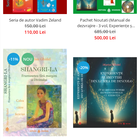
Seria de autor Vadim Zeland
Pachet Noutati (Manual de
150,00 Lei
dezvrajire - 3 vol, Experiențe și
amintiri, Rugăciunile
685,00 Lei
110,00 Lei
Luceafarului de dimineata) -
500,00 Lei
Marius Ghidel
-11%
NOU
-20%