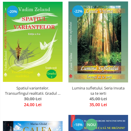
-22%
-20%
Spatiul variantelor.
Lumina sufletului. Seria Invata
Transurfingul realitatii. Gradul 1.
sa te ierti
Cum sa ne dezvoltam intuitia si
30,00 Lei
45,00 Lei
sa ne alegem soarta
24,00 Lei
35,00 Lei
-18%
NOU