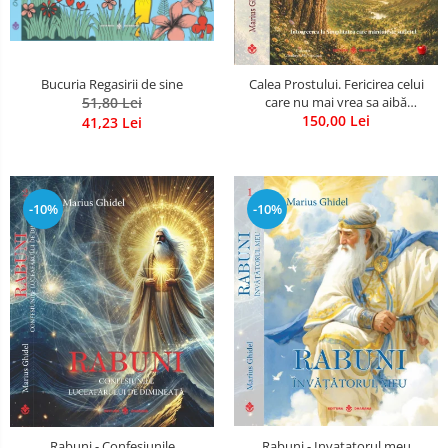
Bucuria Regasirii de sine
Calea Prostului. Fericirea celui
51,80 Lei
care nu mai vrea sa aibă
dreptate - Intoarcerea la
150,00 Lei
41,23 Lei
Simplitatea care mantuieste
sufletul
-10%
-10%
Rabuni - Confesiunile
Rabuni - Invatatorul meu