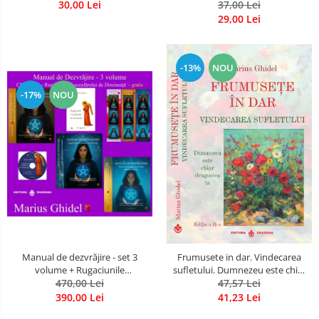
30,00 Lei
37,00 Lei
29,00 Lei
-13%
NOU
-17%
NOU
Manual de dezvrăjire - set 3
Frumusete in dar. Vindecarea
volume + Rugaciunile
sufletului. Dumnezeu este chiar
Luceafarului de Dimineata -
470,00 Lei
dragostea ta. Editia a 2-a
47,57 Lei
Gratuit)
390,00 Lei
41,23 Lei