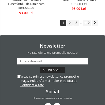
Luceafarului de Dimineata
103,60 Lei
103,60 Lei
93,00 Lei
93,00 Lei
1
2
3
112
...
Newsletter
Nu rata ofertele si promotiile noastre
Vreau sa primesc newsletter cu promotiile
magazinului. Afla mai multe in
Politica de
Confidentialitate
Social
Urmareste-ne in social media