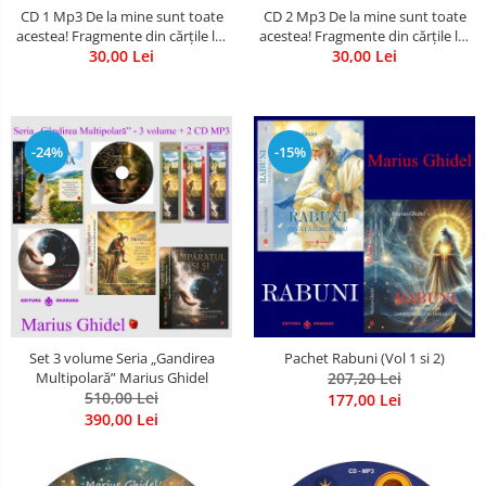
CD 1 Mp3 De la mine sunt toate
CD 2 Mp3 De la mine sunt toate
Literatura
acestea! Fragmente din cărțile lui
acestea! Fragmente din cărțile lui
Psihologie
Marius Ghidel
30,00 Lei
Marius Ghidel
30,00 Lei
Sanatate
Sociologie
Stiinta
-24%
-15%
Set 3 volume Seria „Gandirea
Pachet Rabuni (Vol 1 si 2)
Multipolară” Marius Ghidel
207,20 Lei
510,00 Lei
177,00 Lei
390,00 Lei