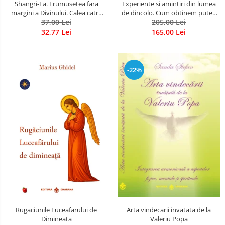
Shangri-La. Frumusetea fara
Experiente si amintiri din lumea
margini a Divinului. Calea catre
de dincolo. Cum obtinem puteri
37,00 Lei
fericire
extrasenzoriale - cu exercitii
205,00 Lei
32,77 Lei
165,00 Lei
-22%
Rugaciunile Luceafarului de
Arta vindecarii invatata de la
Dimineata
Valeriu Popa