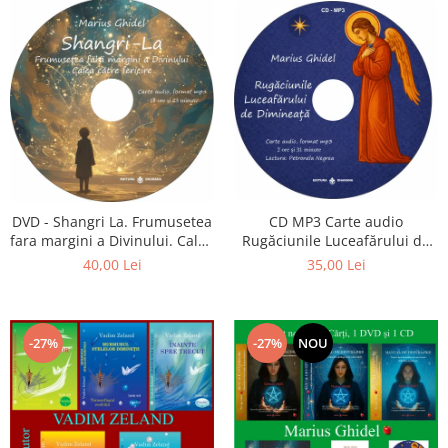
CD MP3 Carte audio
DVD - Shangri La. Frumusetea
Rugăciunile Luceafărului de
fara margini a Divinului. Calea
dimineață
catre fericire
35,00 Lei
40,00 Lei
-27%
-27%
NOU