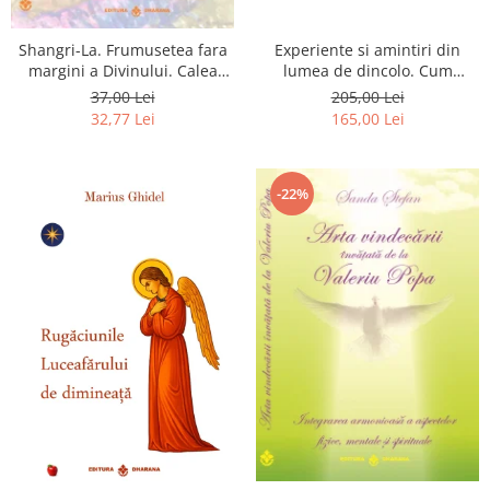
Shangri-La. Frumusetea fara
Experiente si amintiri din
margini a Divinului. Calea
lumea de dincolo. Cum
catre fericire
obtinem puteri
37,00 Lei
205,00 Lei
extrasenzoriale - cu exercitii
32,77 Lei
165,00 Lei
-22%