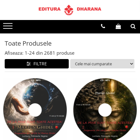
Terapii
Dietoterapie
Toate Produsele
Afiseaza:
1-
24
din
2681
produse
FILTRE