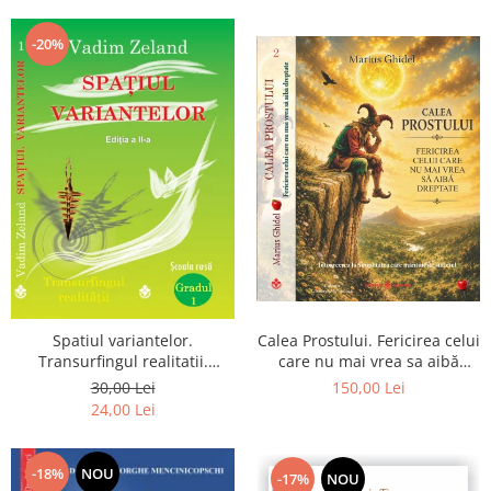
Dumnezeu
-20%
Spatiul variantelor.
Calea Prostului. Fericirea celui
Transurfingul realitatii.
care nu mai vrea sa aibă
Gradul 1. Cum sa ne
dreptate - Intoarcerea la
30,00 Lei
150,00 Lei
dezvoltam intuitia si sa ne
Simplitatea care mantuieste
24,00 Lei
alegem soarta
sufletul
-18%
NOU
-17%
NOU