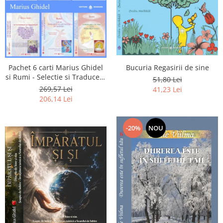
Pachet 6 carti Marius Ghidel
Bucuria Regasirii de sine
si Rumi - Selectie si Traducere
51,80 Lei
de Marius Ghidel
269,57 Lei
41,23 Lei
206,14 Lei
-20%
NOU