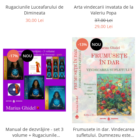
Arta vindecarii invatata de la
Rugaciunile Luceafarului de
Valeriu Popa
Dimineata
37,00 Lei
30,00 Lei
29,00 Lei
-13%
NOU
-17%
NOU
Manual de dezvrăjire - set 3
Frumusete in dar. Vindecarea
volume + Rugaciunile
sufletului. Dumnezeu este