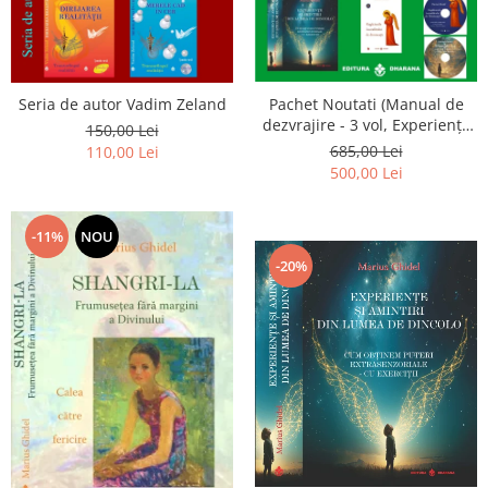
Seria de autor Vadim Zeland
Pachet Noutati (Manual de
dezvrajire - 3 vol, Experiențe
150,00 Lei
și amintiri, Rugăciunile
685,00 Lei
110,00 Lei
Luceafarului de dimineata) -
500,00 Lei
Marius Ghidel
-11%
NOU
-20%