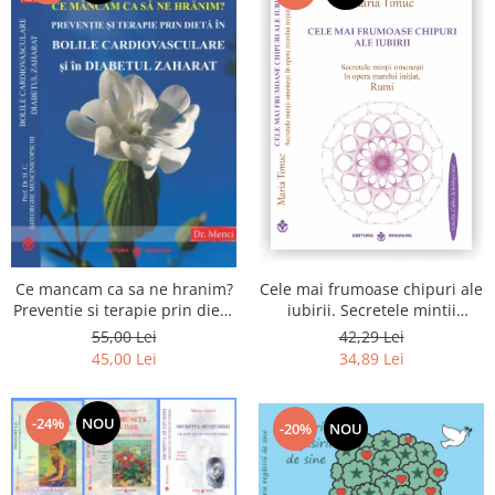
Cele mai frumoase chipuri ale
Ce mancam ca sa ne hranim?
iubirii. Secretele mintii
Preventie si terapie prin dieta
omenesti in opera marelui
in bolile cardiovasculare si in
42,29 Lei
55,00 Lei
initiat, Rumi
diabetul zaharat
34,89 Lei
45,00 Lei
-24%
NOU
-20%
NOU