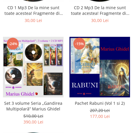
CD 1 Mp3 De la mine sunt
CD 2 Mp3 De la mine sunt
toate acestea! Fragmente din
toate acestea! Fragmente din
cărțile lui Marius Ghidel
cărțile lui Marius Ghidel
30,00 Lei
30,00 Lei
-24%
-15%
Set 3 volume Seria „Gandirea
Pachet Rabuni (Vol 1 si 2)
Multipolară” Marius Ghidel
207,20 Lei
510,00 Lei
177,00 Lei
390,00 Lei