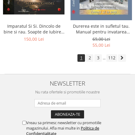
Imparatul Si Si. Dincolo de
Durerea este in sufletul tau.
bine si rau. Soapte de Iubire -
Manual pentru invatarea
Invatatura tainica a Soarelui
limbajului stresurilor Seria
150,00 Lei
69,00 Lei
de Iubire
Invata sa te Ierti Luule Viilma
55,00 Lei
1
2
3
112
...
NEWSLETTER
Nu rata ofertele si promotiile noastre
Vreau sa primesc newsletter cu promotiile
magazinului. Afla mai multe in
Politica de
Confidentialitate