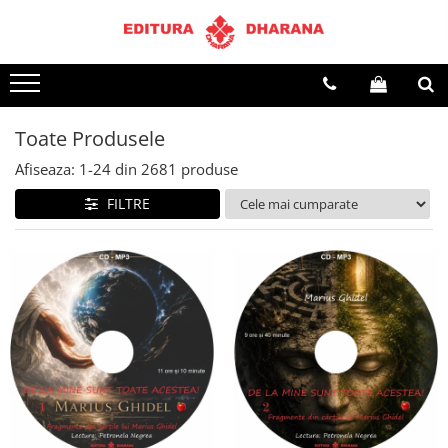
Terapii
Dietoterapie
Toate Produsele
Afiseaza:
1-
24
din
2681
produse
FILTRE