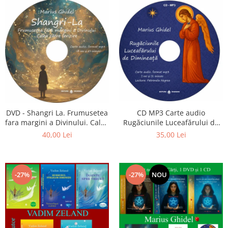
CD MP3 Carte audio
DVD - Shangri La. Frumusetea
Rugăciunile Luceafărului de
fara margini a Divinului. Calea
dimineață
catre fericire
35,00 Lei
40,00 Lei
-27%
-27%
NOU