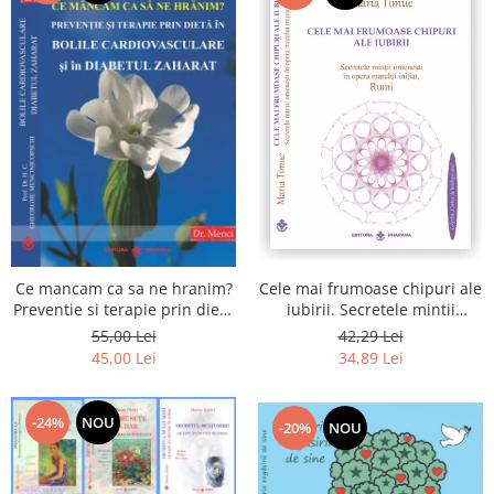
Cele mai frumoase chipuri ale
Ce mancam ca sa ne hranim?
iubirii. Secretele mintii
Preventie si terapie prin dieta
omenesti in opera marelui
in bolile cardiovasculare si in
42,29 Lei
55,00 Lei
initiat, Rumi
diabetul zaharat
34,89 Lei
45,00 Lei
-24%
NOU
-20%
NOU