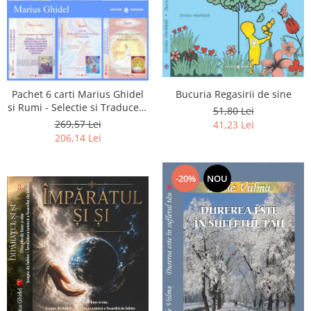
Pachet 6 carti Marius Ghidel
Bucuria Regasirii de sine
si Rumi - Selectie si Traducere
51,80 Lei
de Marius Ghidel
269,57 Lei
41,23 Lei
206,14 Lei
-20%
NOU