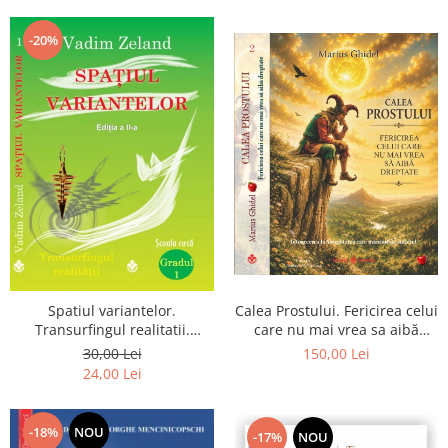
Dumnezeu
-20%
Spatiul variantelor.
Calea Prostului. Fericirea celui
Transurfingul realitatii.
care nu mai vrea sa aibă
Gradul 1. Cum sa ne
dreptate - Intoarcerea la
30,00 Lei
150,00 Lei
dezvoltam intuitia si sa ne
Simplitatea care mantuieste
24,00 Lei
alegem soarta
sufletul
-18%
NOU
-17%
NOU