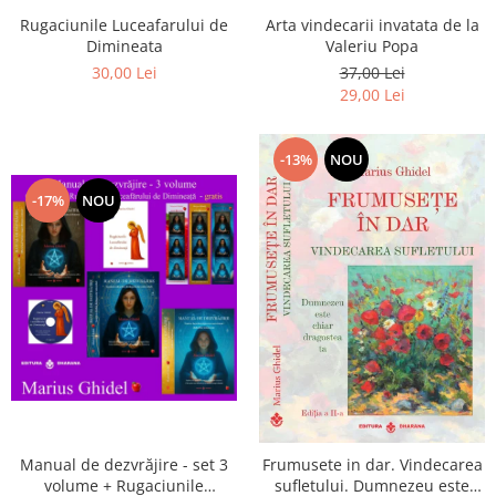
Arta vindecarii invatata de la
Rugaciunile Luceafarului de
Valeriu Popa
Dimineata
37,00 Lei
30,00 Lei
29,00 Lei
-13%
NOU
-17%
NOU
Manual de dezvrăjire - set 3
Frumusete in dar. Vindecarea
volume + Rugaciunile
sufletului. Dumnezeu este