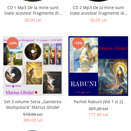
CD 1 Mp3 De la mine sunt
CD 2 Mp3 De la mine sunt
toate acestea! Fragmente din
toate acestea! Fragmente din
cărțile lui Marius Ghidel
cărțile lui Marius Ghidel
30,00 Lei
30,00 Lei
-24%
-15%
Set 3 volume Seria „Gandirea
Pachet Rabuni (Vol 1 si 2)
Multipolară” Marius Ghidel
207,20 Lei
510,00 Lei
177,00 Lei
390,00 Lei