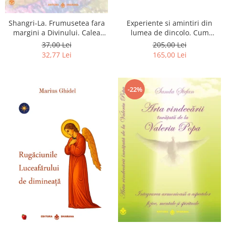
Shangri-La. Frumusetea fara
Experiente si amintiri din
margini a Divinului. Calea
lumea de dincolo. Cum
catre fericire
obtinem puteri
37,00 Lei
205,00 Lei
extrasenzoriale - cu exercitii
32,77 Lei
165,00 Lei
-22%