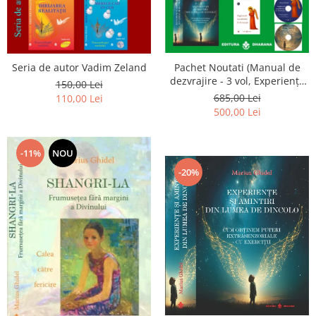
Seria de autor Vadim Zeland
Pachet Noutati (Manual de
dezvrajire - 3 vol, Experiențe
150,00 Lei
și amintiri, Rugăciunile
685,00 Lei
110,00 Lei
Luceafarului de dimineata) -
500,00 Lei
Marius Ghidel
-11%
NOU
-20%