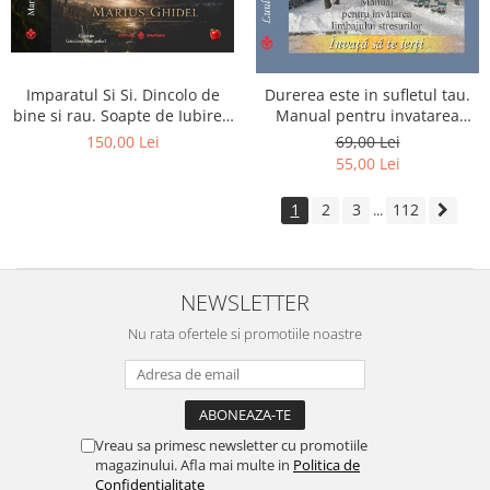
Imparatul Si Si. Dincolo de
Durerea este in sufletul tau.
bine si rau. Soapte de Iubire -
Manual pentru invatarea
Invatatura tainica a Soarelui
limbajului stresurilor Seria
150,00 Lei
69,00 Lei
de Iubire
Invata sa te Ierti Luule Viilma
55,00 Lei
1
2
3
112
...
NEWSLETTER
Nu rata ofertele si promotiile noastre
Vreau sa primesc newsletter cu promotiile
magazinului. Afla mai multe in
Politica de
Confidentialitate