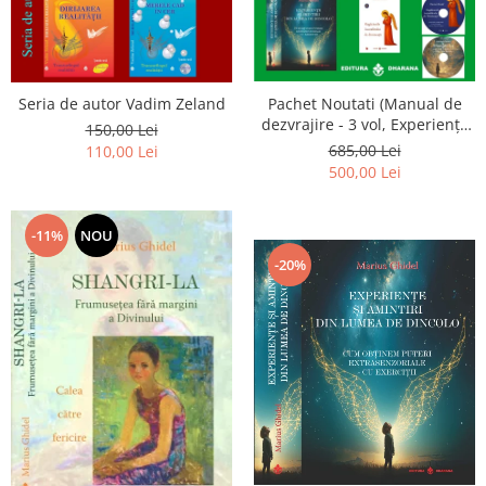
Seria de autor Vadim Zeland
Pachet Noutati (Manual de
dezvrajire - 3 vol, Experiențe
150,00 Lei
și amintiri, Rugăciunile
685,00 Lei
110,00 Lei
Luceafarului de dimineata) -
500,00 Lei
Marius Ghidel
-11%
NOU
-20%