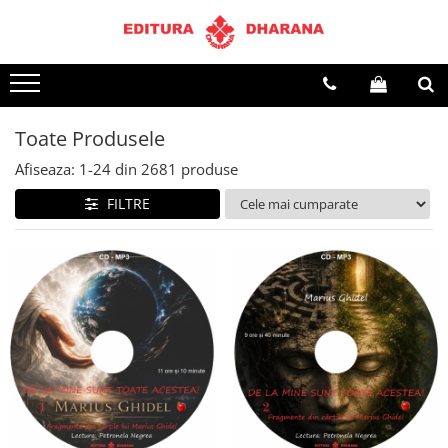
Terapii
Dietoterapie
Toate Produsele
Afiseaza:
1-
24
din
2681
produse
FILTRE