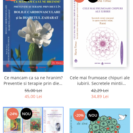
Cele mai frumoase chipuri ale
Ce mancam ca sa ne hranim?
iubirii. Secretele mintii
Preventie si terapie prin dieta
omenesti in opera marelui
in bolile cardiovasculare si in
42,29 Lei
55,00 Lei
initiat, Rumi
diabetul zaharat
34,89 Lei
45,00 Lei
-24%
NOU
-20%
NOU