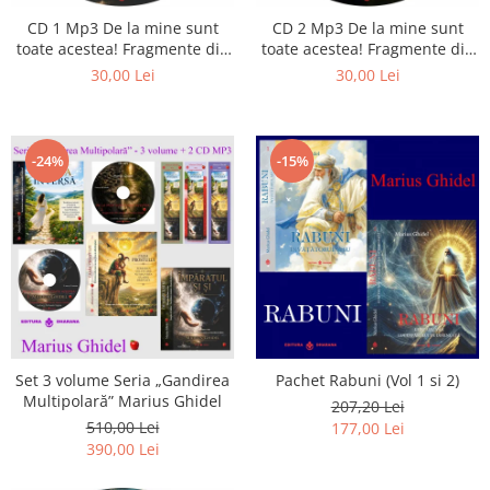
CD 1 Mp3 De la mine sunt
CD 2 Mp3 De la mine sunt
toate acestea! Fragmente din
toate acestea! Fragmente din
cărțile lui Marius Ghidel
cărțile lui Marius Ghidel
30,00 Lei
30,00 Lei
-24%
-15%
Set 3 volume Seria „Gandirea
Pachet Rabuni (Vol 1 si 2)
Multipolară” Marius Ghidel
207,20 Lei
510,00 Lei
177,00 Lei
390,00 Lei