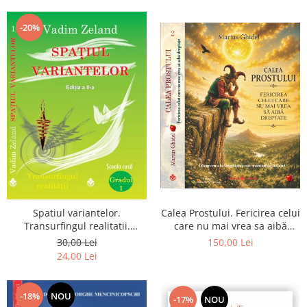
Dumnezeu
-20%
Spatiul variantelor.
Calea Prostului. Fericirea celui
Transurfingul realitatii.
care nu mai vrea sa aibă
Gradul 1. Cum sa ne
dreptate - Intoarcerea la
30,00 Lei
150,00 Lei
dezvoltam intuitia si sa ne
Simplitatea care mantuieste
24,00 Lei
alegem soarta
sufletul
-18%
NOU
-17%
NOU