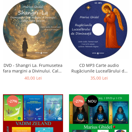
CD MP3 Carte audio
DVD - Shangri La. Frumusetea
Rugăciunile Luceafărului de
fara margini a Divinului. Calea
dimineață
catre fericire
35,00 Lei
40,00 Lei
-27%
-27%
NOU