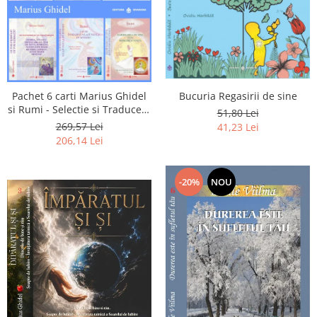
Pachet 6 carti Marius Ghidel
Bucuria Regasirii de sine
si Rumi - Selectie si Traducere
51,80 Lei
de Marius Ghidel
269,57 Lei
41,23 Lei
206,14 Lei
-20%
NOU