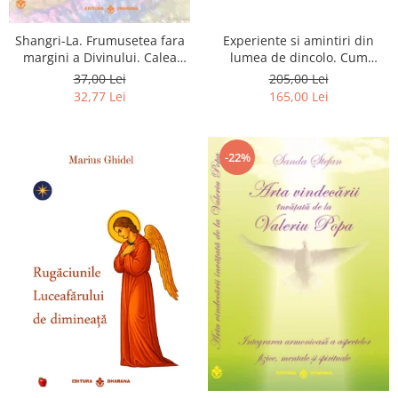
Shangri-La. Frumusetea fara
Experiente si amintiri din
margini a Divinului. Calea
lumea de dincolo. Cum
catre fericire
obtinem puteri
37,00 Lei
205,00 Lei
extrasenzoriale - cu exercitii
32,77 Lei
165,00 Lei
-22%