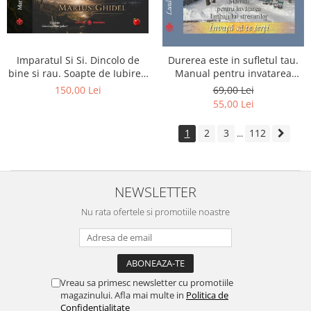
Imparatul Si Si. Dincolo de
Durerea este in sufletul tau.
bine si rau. Soapte de Iubire -
Manual pentru invatarea
Invatatura tainica a Soarelui
limbajului stresurilor Seria
150,00 Lei
69,00 Lei
de Iubire
Invata sa te Ierti Luule Viilma
55,00 Lei
1
2
3
112
...
NEWSLETTER
Nu rata ofertele si promotiile noastre
Vreau sa primesc newsletter cu promotiile
magazinului. Afla mai multe in
Politica de
Confidentialitate