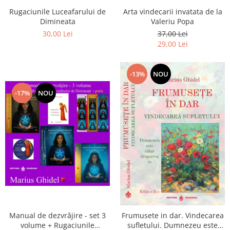
Arta vindecarii invatata de la
Rugaciunile Luceafarului de
Valeriu Popa
Dimineata
37,00 Lei
30,00 Lei
29,00 Lei
-13%
NOU
-17%
NOU
Manual de dezvrăjire - set 3
Frumusete in dar. Vindecarea
volume + Rugaciunile
sufletului. Dumnezeu este