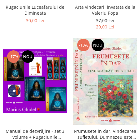
Arta vindecarii invatata de la
Rugaciunile Luceafarului de
Valeriu Popa
Dimineata
37,00 Lei
30,00 Lei
29,00 Lei
-13%
NOU
-17%
NOU
Manual de dezvrăjire - set 3
Frumusete in dar. Vindecarea
volume + Rugaciunile
sufletului. Dumnezeu este