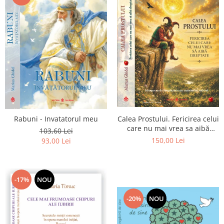
Calea Prostului. Fericirea celui
Rabuni - Invatatorul meu
care nu mai vrea sa aibă
103,60 Lei
dreptate - Intoarcerea la
150,00 Lei
93,00 Lei
Simplitatea care mantuieste
sufletul
-17%
NOU
-20%
NOU