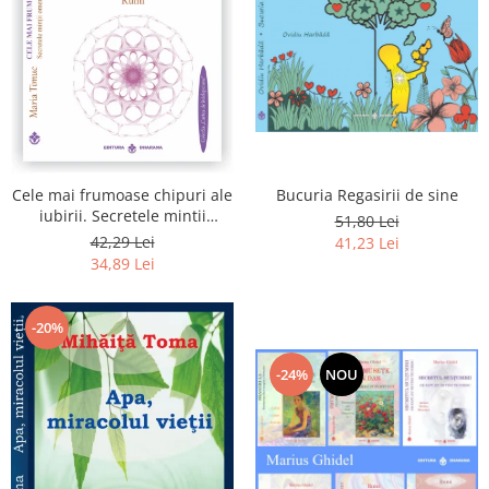
Bucuria Regasirii de sine
Cele mai frumoase chipuri ale
iubirii. Secretele mintii
51,80 Lei
omenesti in opera marelui
42,29 Lei
41,23 Lei
initiat, Rumi
34,89 Lei
-20%
-24%
NOU