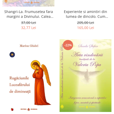
Shangri-La. Frumusetea fara
Experiente si amintiri din
margini a Divinului. Calea
lumea de dincolo. Cum
catre fericire
obtinem puteri
37,00 Lei
205,00 Lei
extrasenzoriale - cu exercitii
32,77 Lei
165,00 Lei
-22%