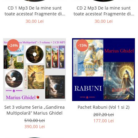
Istorie
CD 1 Mp3 De la mine sunt
CD 2 Mp3 De la mine sunt
Literatura
toate acestea! Fragmente din
toate acestea! Fragmente din
Psihologie
cărțile lui Marius Ghidel
cărțile lui Marius Ghidel
30,00 Lei
30,00 Lei
Sanatate
Sociologie
Stiinta
-24%
-15%
Set 3 volume Seria „Gandirea
Pachet Rabuni (Vol 1 si 2)
Multipolară” Marius Ghidel
207,20 Lei
510,00 Lei
177,00 Lei
390,00 Lei