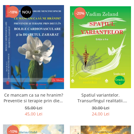
Dumnezeu
-18%
NOU
-20%
Spatiul variantelor.
Ce mancam ca sa ne hranim?
Transurfingul realitatii.
Preventie si terapie prin dieta
Gradul 1. Cum sa ne
in bolile cardiovasculare si in
30,00 Lei
55,00 Lei
dezvoltam intuitia si sa ne
diabetul zaharat
24,00 Lei
45,00 Lei
alegem soarta
-10%