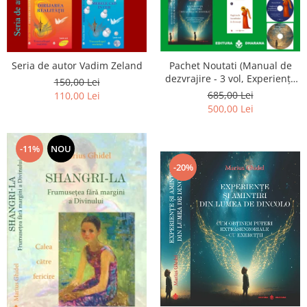
Seria de autor Vadim Zeland
Pachet Noutati (Manual de
dezvrajire - 3 vol, Experiențe
150,00 Lei
și amintiri, Rugăciunile
685,00 Lei
110,00 Lei
Luceafarului de dimineata) -
500,00 Lei
Marius Ghidel
-11%
NOU
-20%