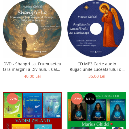
CD MP3 Carte audio
DVD - Shangri La. Frumusetea
Rugăciunile Luceafărului de
fara margini a Divinului. Calea
dimineață
catre fericire
35,00 Lei
40,00 Lei
-27%
-27%
NOU