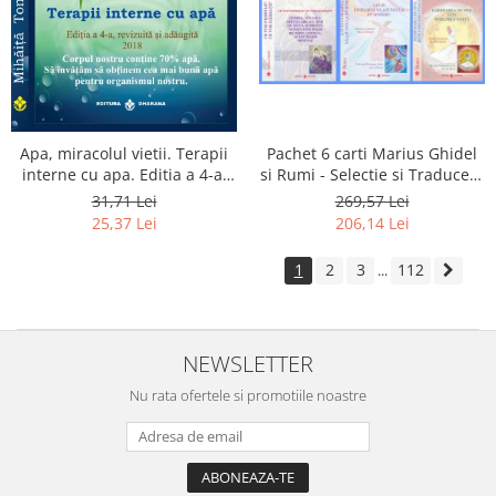
Apa, miracolul vietii. Terapii
Pachet 6 carti Marius Ghidel
interne cu apa. Editia a 4-a,
si Rumi - Selectie si Traducere
revizuita si adaugita.
de Marius Ghidel
31,71 Lei
269,57 Lei
25,37 Lei
206,14 Lei
1
2
3
112
...
NEWSLETTER
Nu rata ofertele si promotiile noastre