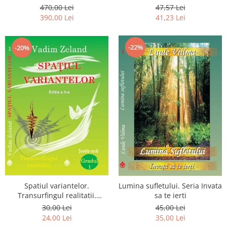
Luceafarului de Dimineata -
chiar dragostea ta. Editia a 2-
470,00 Lei
47,57 Lei
Gratuit)
a
390,00 Lei
41,23 Lei
-22%
-20%
Spatiul variantelor.
Lumina sufletului. Seria Invata
Transurfingul realitatii.
sa te ierti
Gradul 1. Cum sa ne
30,00 Lei
45,00 Lei
dezvoltam intuitia si sa ne
24,00 Lei
35,00 Lei
alegem soarta