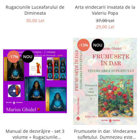
Arta vindecarii invatata de la
Rugaciunile Luceafarului de
Valeriu Popa
Dimineata
37,00 Lei
30,00 Lei
29,00 Lei
-13%
NOU
-17%
NOU
Manual de dezvrăjire - set 3
Frumusete in dar. Vindecarea
volume + Rugaciunile
sufletului. Dumnezeu este