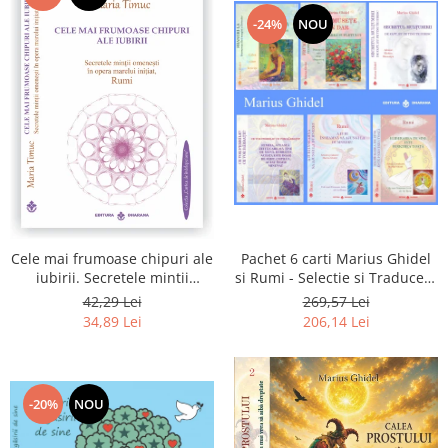
-24%
NOU
Pachet 6 carti Marius Ghidel
Cele mai frumoase chipuri ale
si Rumi - Selectie si Traducere
iubirii. Secretele mintii
de Marius Ghidel
omenesti in opera marelui
269,57 Lei
42,29 Lei
initiat, Rumi
206,14 Lei
34,89 Lei
-20%
NOU