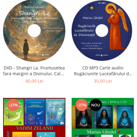
CD MP3 Carte audio
DVD - Shangri La. Frumusetea
Rugăciunile Luceafărului de
fara margini a Divinului. Calea
dimineață
catre fericire
35,00 Lei
40,00 Lei
-27%
-27%
NOU