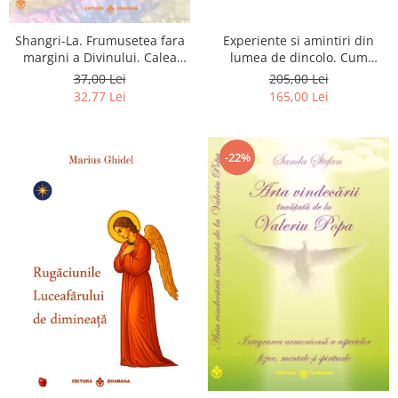
Shangri-La. Frumusetea fara
Experiente si amintiri din
margini a Divinului. Calea
lumea de dincolo. Cum
catre fericire
obtinem puteri
37,00 Lei
205,00 Lei
extrasenzoriale - cu exercitii
32,77 Lei
165,00 Lei
-22%