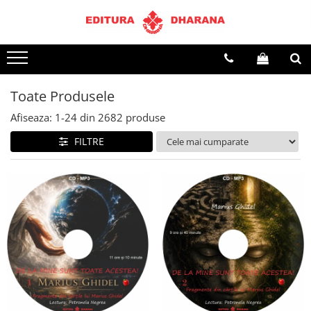
Terapii
Dietoterapie
Toate Produsele
Afiseaza:
1-
24
din
2682
produse
FILTRE