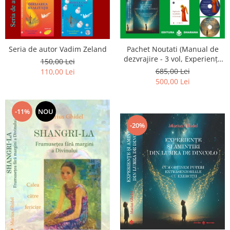
Seria de autor Vadim Zeland
Pachet Noutati (Manual de
dezvrajire - 3 vol, Experiențe
150,00 Lei
și amintiri, Rugăciunile
685,00 Lei
110,00 Lei
Luceafarului de dimineata) -
500,00 Lei
Marius Ghidel
-11%
NOU
-20%