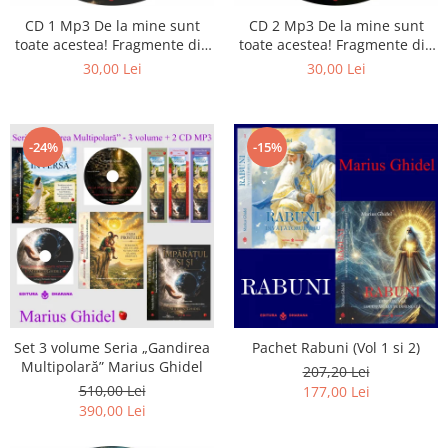
CD 1 Mp3 De la mine sunt
CD 2 Mp3 De la mine sunt
toate acestea! Fragmente din
toate acestea! Fragmente din
cărțile lui Marius Ghidel
cărțile lui Marius Ghidel
30,00 Lei
30,00 Lei
-24%
-15%
Set 3 volume Seria „Gandirea
Pachet Rabuni (Vol 1 si 2)
Multipolară” Marius Ghidel
207,20 Lei
510,00 Lei
177,00 Lei
390,00 Lei