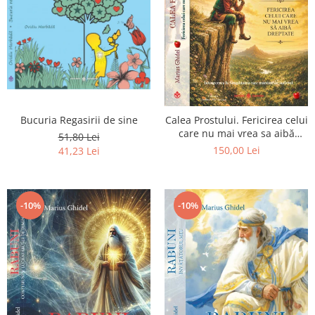
Bucuria Regasirii de sine
Calea Prostului. Fericirea celui
care nu mai vrea sa aibă
51,80 Lei
dreptate - Intoarcerea la
150,00 Lei
41,23 Lei
Simplitatea care mantuieste
sufletul
-10%
-10%