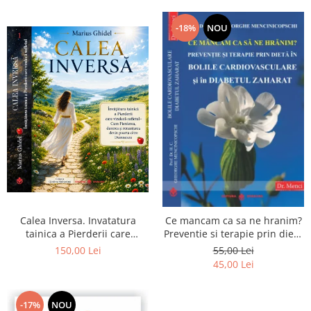
-18%
NOU
Calea Inversa. Invatatura
Ce mancam ca sa ne hranim?
tainica a Pierderii care
Preventie si terapie prin dieta
vindeca sufletul - Cum
in bolile cardiovasculare si in
150,00 Lei
55,00 Lei
Pierderea, durerea si
diabetul zaharat
45,00 Lei
renuntarea devin poarta catre
Dumnezeu
-17%
NOU