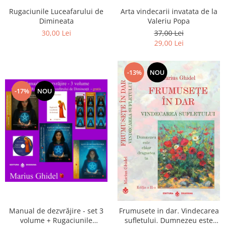
Arta vindecarii invatata de la
Rugaciunile Luceafarului de
Valeriu Popa
Dimineata
37,00 Lei
30,00 Lei
29,00 Lei
-13%
NOU
-17%
NOU
Manual de dezvrăjire - set 3
Frumusete in dar. Vindecarea
volume + Rugaciunile
sufletului. Dumnezeu este