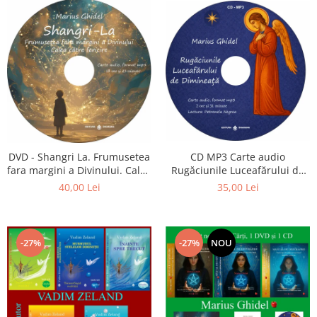
CD MP3 Carte audio
DVD - Shangri La. Frumusetea
Rugăciunile Luceafărului de
fara margini a Divinului. Calea
dimineață
catre fericire
35,00 Lei
40,00 Lei
-27%
-27%
NOU