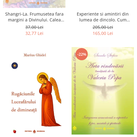
Shangri-La. Frumusetea fara
Experiente si amintiri din
margini a Divinului. Calea
lumea de dincolo. Cum
catre fericire
obtinem puteri
37,00 Lei
205,00 Lei
extrasenzoriale - cu exercitii
32,77 Lei
165,00 Lei
-22%