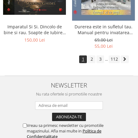
Imparatul Si Si. Dincolo de
Durerea este in sufletul tau.
bine si rau. Soapte de Iubire -
Manual pentru invatarea
Invatatura tainica a Soarelui
limbajului stresurilor Seria
150,00 Lei
69,00 Lei
de Iubire
Invata sa te Ierti Luule Viilma
55,00 Lei
1
2
3
112
...
NEWSLETTER
Nu rata ofertele si promotiile noastre
Vreau sa primesc newsletter cu promotiile
magazinului. Afla mai multe in
Politica de
Confidentialitate