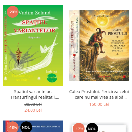
Dumnezeu
-20%
Spatiul variantelor.
Calea Prostului. Fericirea celui
Transurfingul realitatii.
care nu mai vrea sa aibă
Gradul 1. Cum sa ne
dreptate - Intoarcerea la
30,00 Lei
150,00 Lei
dezvoltam intuitia si sa ne
Simplitatea care mantuieste
24,00 Lei
alegem soarta
sufletul
-18%
NOU
-17%
NOU