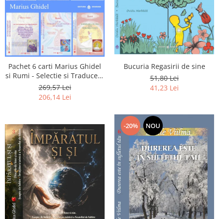
Pachet 6 carti Marius Ghidel
Bucuria Regasirii de sine
si Rumi - Selectie si Traducere
51,80 Lei
de Marius Ghidel
269,57 Lei
41,23 Lei
206,14 Lei
-20%
NOU