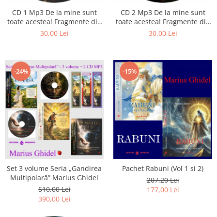
Istorie
CD 1 Mp3 De la mine sunt
CD 2 Mp3 De la mine sunt
Literatura
toate acestea! Fragmente din
toate acestea! Fragmente din
Psihologie
cărțile lui Marius Ghidel
cărțile lui Marius Ghidel
30,00 Lei
30,00 Lei
Sanatate
Sociologie
Stiinta
-24%
-15%
Set 3 volume Seria „Gandirea
Pachet Rabuni (Vol 1 si 2)
Multipolară” Marius Ghidel
207,20 Lei
510,00 Lei
177,00 Lei
390,00 Lei