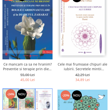
Cele mai frumoase chipuri ale
Ce mancam ca sa ne hranim?
iubirii. Secretele mintii
Preventie si terapie prin dieta
omenesti in opera marelui
in bolile cardiovasculare si in
42,29 Lei
55,00 Lei
initiat, Rumi
diabetul zaharat
34,89 Lei
45,00 Lei
-24%
NOU
-20%
NOU