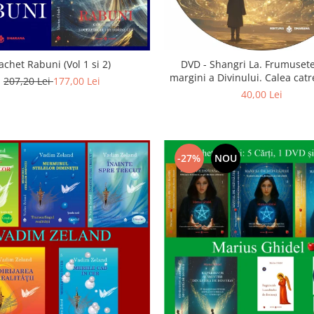
achet Rabuni (Vol 1 si 2)
DVD - Shangri La. Frumusete
margini a Divinului. Calea catre
207,20 Lei
177,00 Lei
40,00 Lei
-27%
NOU