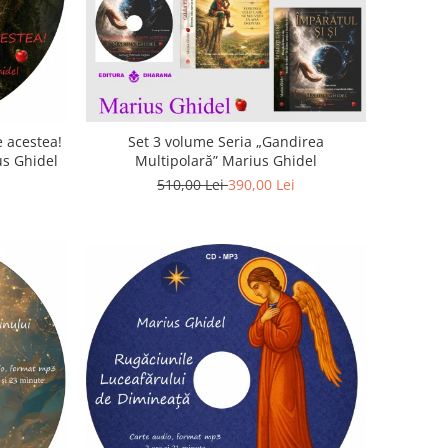
 acestea!
Set 3 volume Seria „Gandirea
us Ghidel
Multipolară” Marius Ghidel
510,00 Lei
390,00 Lei