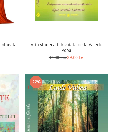
Dimineata
Arta vindecarii invatata de la Valeriu
Popa
37,00 Lei
29,00 Lei
-22%