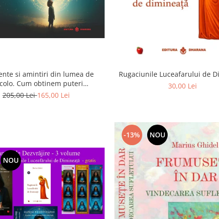
ente si amintiri din lumea de
Rugaciunile Luceafarului de 
colo. Cum obtinem puteri
30,00 Lei
rasenzoriale - cu exercitii
205,00 Lei
165,00 Lei
-13%
NOU
NOU