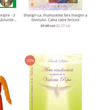
rajire - 3
Shangri-La. Frumusetea fara margini a
găciunile
Divinului. Calea catre fericire
 Marius
37,00 Lei
32,77 Lei
-22%