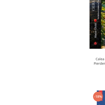
Calea 
Pierder
Pierdere
-18%