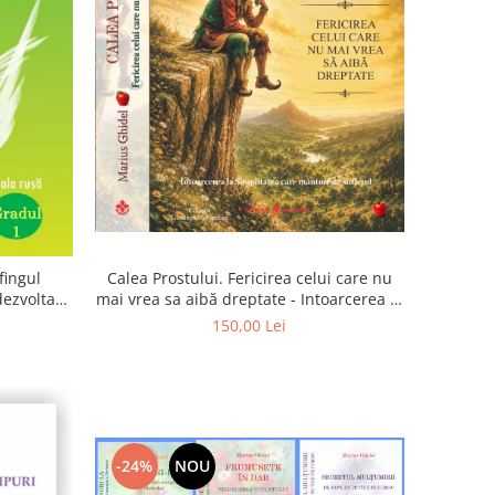
Calea Prostului. Fericirea celui care nu
fingul
mai vrea sa aibă dreptate - Intoarcerea la
 dezvoltam
Simplitatea care mantuieste sufletul
oarta
150,00 Lei
-24%
NOU