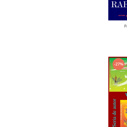
P
-27%