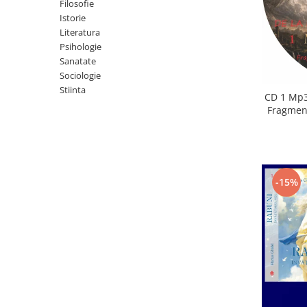
Istorie
Filosofie
Istorie
Literatura
Literatura
Psihologie
Psihologie
Sanatate
Sanatate
Sociologie
Sociologie
Stiinta
Stiinta
CD 1 Mp3
Fragment
-15%