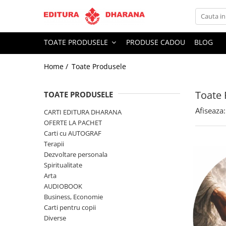
Toate Produsele
TOATE PRODUSELE
PRODUSE CADOU
BLOG
CARTI EDITURA DHARANA
Home /
Toate Produsele
OFERTE LA PACHET
Carti cu AUTOGRAF
Toate 
Terapii
TOATE PRODUSELE
Dietoterapie
Afiseaza:
CARTI EDITURA DHARANA
Dezvoltare personala
OFERTE LA PACHET
Carti cu AUTOGRAF
Spiritualitate
Terapii
Arta
Dezvoltare personala
AUDIOBOOK
Spiritualitate
Business, Economie
Arta
AUDIOBOOK
Carti pentru copii
Business, Economie
Diverse
Carti pentru copii
Filosofie
Diverse