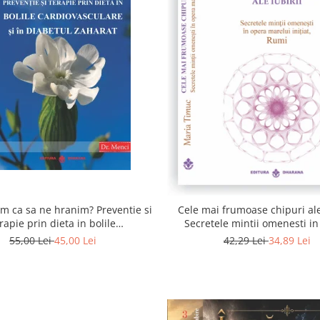
 ca sa ne hranim? Preventie si
Cele mai frumoase chipuri ale 
rapie prin dieta in bolile
Secretele mintii omenesti i
asculare si in diabetul zaharat
marelui initiat, Rumi
55,00 Lei
45,00 Lei
42,29 Lei
34,89 Lei