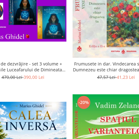
de dezvrăjire - set 3 volume +
Frumusete in dar. Vindecarea s
ile Luceafarului de Dimineata -
Dumnezeu este chiar dragostea 
Gratuit)
a 2-a
470,00 Lei
390,00 Lei
47,57 Lei
41,23 Lei
-20%