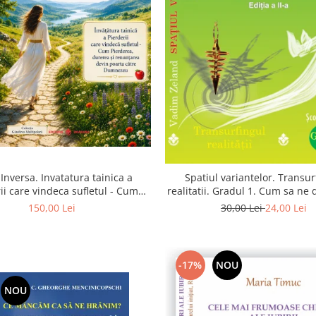
Inversa. Invatatura tainica a
Spatiul variantelor. Transur
ii care vindeca sufletul - Cum
realitatii. Gradul 1. Cum sa ne
a, durerea si renuntarea devin
intuitia si sa ne alegem s
150,00 Lei
30,00 Lei
24,00 Lei
poarta catre Dumnezeu
-17%
NOU
NOU