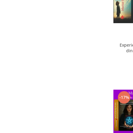
Experi
din
ext
-17%