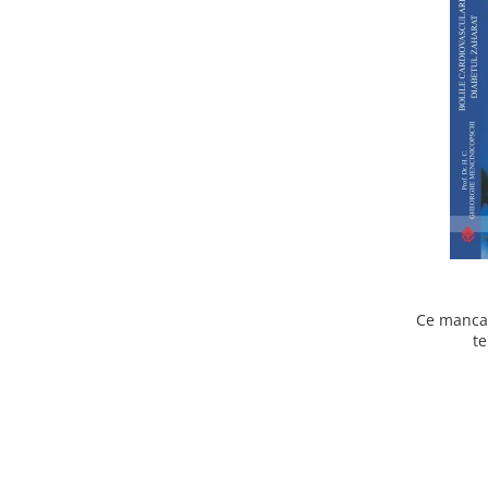
Ce mancam
te
cardiov