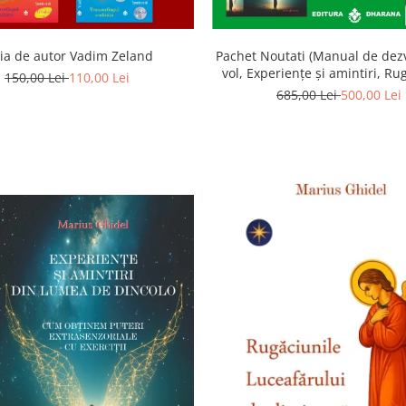
ia de autor Vadim Zeland
Pachet Noutati (Manual de dezv
vol, Experiențe și amintiri, Ru
150,00 Lei
110,00 Lei
Luceafarului de dimineata) -
685,00 Lei
500,00 Lei
Ghidel