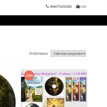
0040772252302
0,00
Ordoneaza:
-24%