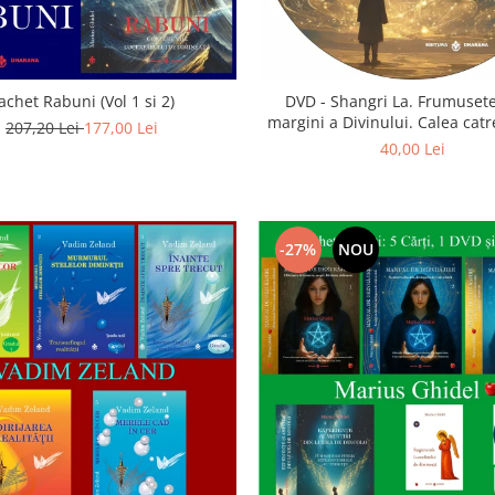
achet Rabuni (Vol 1 si 2)
DVD - Shangri La. Frumusete
margini a Divinului. Calea catre
207,20 Lei
177,00 Lei
40,00 Lei
-27%
NOU