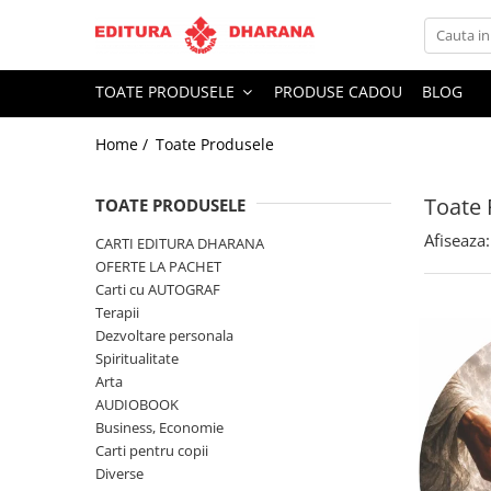
Toate Produsele
TOATE PRODUSELE
PRODUSE CADOU
BLOG
CARTI EDITURA DHARANA
Home /
Toate Produsele
OFERTE LA PACHET
Carti cu AUTOGRAF
Toate 
Terapii
TOATE PRODUSELE
Dietoterapie
Afiseaza:
CARTI EDITURA DHARANA
Dezvoltare personala
OFERTE LA PACHET
Carti cu AUTOGRAF
Spiritualitate
Terapii
Arta
Dezvoltare personala
AUDIOBOOK
Spiritualitate
Business, Economie
Arta
AUDIOBOOK
Carti pentru copii
Business, Economie
Diverse
Carti pentru copii
Filosofie
Diverse