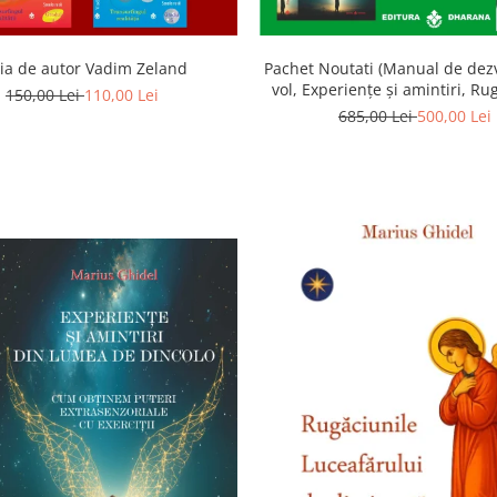
ia de autor Vadim Zeland
Pachet Noutati (Manual de dezv
vol, Experiențe și amintiri, Ru
150,00 Lei
110,00 Lei
Luceafarului de dimineata) -
685,00 Lei
500,00 Lei
Ghidel