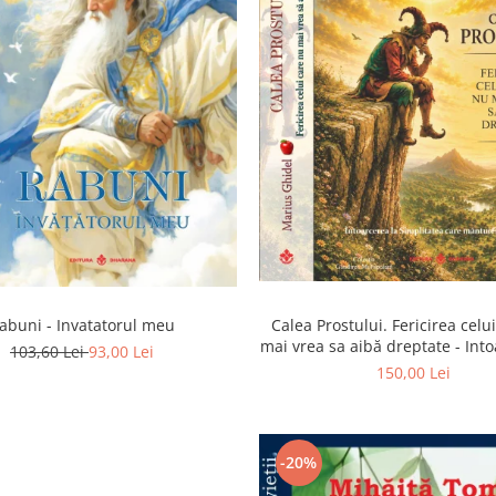
abuni - Invatatorul meu
Calea Prostului. Fericirea celu
mai vrea sa aibă dreptate - Into
103,60 Lei
93,00 Lei
Simplitatea care mantuieste 
150,00 Lei
-20%