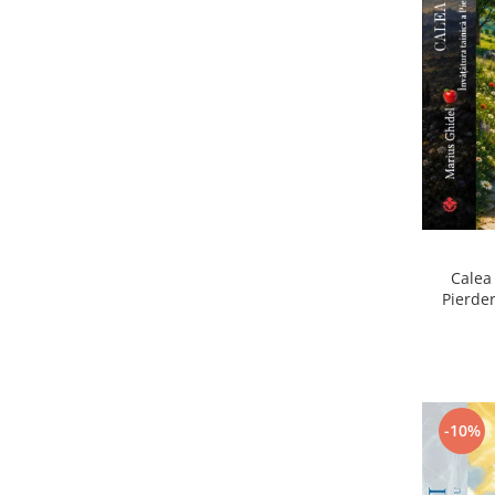
Calea 
Pierder
Pierdere
-10%