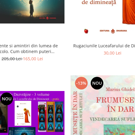
ente si amintiri din lumea de
Rugaciunile Luceafarului de 
colo. Cum obtinem puteri
30,00 Lei
rasenzoriale - cu exercitii
205,00 Lei
165,00 Lei
-13%
NOU
NOU