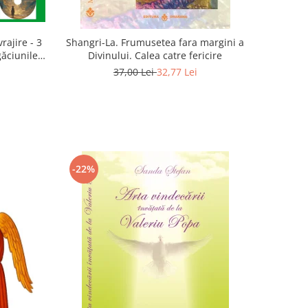
rajire - 3
Shangri-La. Frumusetea fara margini a
găciunile
Divinului. Calea catre fericire
 Marius
37,00 Lei
32,77 Lei
-22%