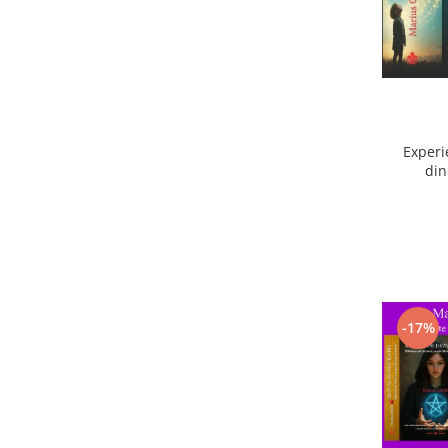
Experi
din
ext
-17%