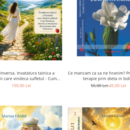
Inversa. Invatatura tainica a
Ce mancam ca sa ne hranim? Pr
ii care vindeca sufletul - Cum
terapie prin dieta in bol
a, durerea si renuntarea devin
cardiovasculare si in diabetul
150,00 Lei
55,00 Lei
45,00 Lei
poarta catre Dumnezeu