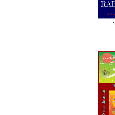
P
-27%