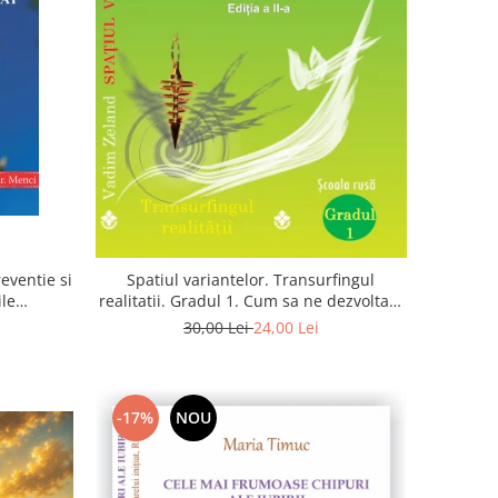
eventie si
Spatiul variantelor. Transurfingul
ile
realitatii. Gradul 1. Cum sa ne dezvoltam
 zaharat
intuitia si sa ne alegem soarta
30,00 Lei
24,00 Lei
-17%
NOU