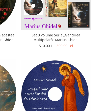
 acestea!
Set 3 volume Seria „Gandirea
us Ghidel
Multipolară” Marius Ghidel
510,00 Lei
390,00 Lei