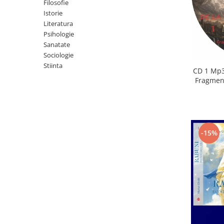
Istorie
Filosofie
Istorie
Literatura
Literatura
Psihologie
Psihologie
Sanatate
Sanatate
Sociologie
Sociologie
Stiinta
Stiinta
CD 1 Mp3
Fragment
-15%