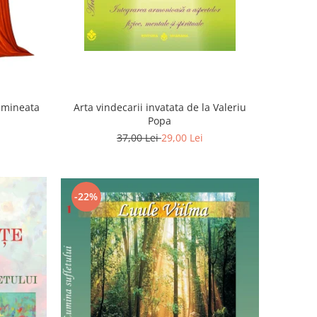
Dimineata
Arta vindecarii invatata de la Valeriu
Popa
37,00 Lei
29,00 Lei
-22%