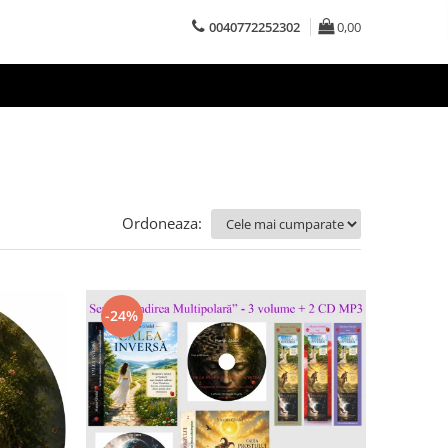
0040772252302
0,00
Ordoneaza:
-24%