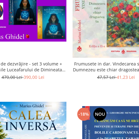
de dezvrăjire - set 3 volume +
Frumusete in dar. Vindecarea s
ile Luceafarului de Dimineata -
Dumnezeu este chiar dragostea 
Gratuit)
a 2-a
470,00 Lei
390,00 Lei
47,57 Lei
41,23 Lei
-18%
NOU