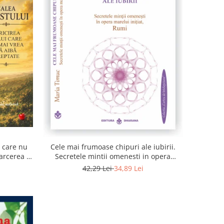
i care nu
Cele mai frumoase chipuri ale iubirii.
arcerea la
Secretele mintii omenesti in opera
sufletul
marelui initiat, Rumi
42,29 Lei
34,89 Lei