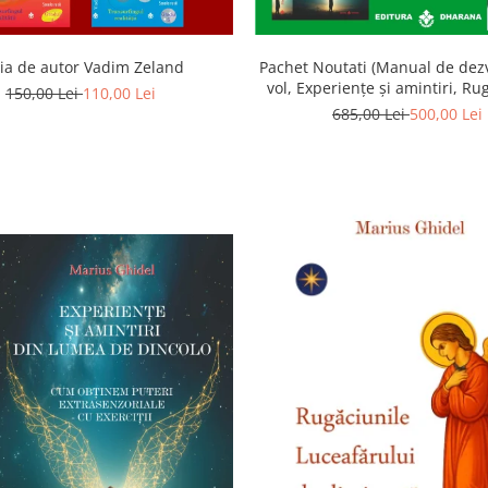
ia de autor Vadim Zeland
Pachet Noutati (Manual de dezv
vol, Experiențe și amintiri, Ru
150,00 Lei
110,00 Lei
Luceafarului de dimineata) -
685,00 Lei
500,00 Lei
Ghidel