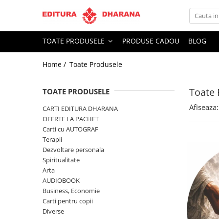
Toate Produsele
TOATE PRODUSELE
PRODUSE CADOU
BLOG
CARTI EDITURA DHARANA
Home /
Toate Produsele
OFERTE LA PACHET
Carti cu AUTOGRAF
Toate 
Terapii
TOATE PRODUSELE
Dietoterapie
Afiseaza:
CARTI EDITURA DHARANA
Dezvoltare personala
OFERTE LA PACHET
Carti cu AUTOGRAF
Spiritualitate
Terapii
Arta
Dezvoltare personala
AUDIOBOOK
Spiritualitate
Business, Economie
Arta
AUDIOBOOK
Carti pentru copii
Business, Economie
Diverse
Carti pentru copii
Filosofie
Diverse