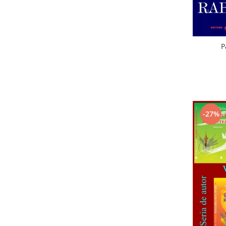
P
-27%