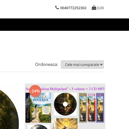
0040772252302
0,00
Ordoneaza:
-24%