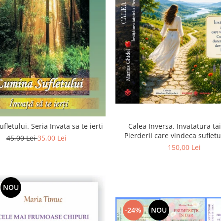
Calea Inversa. Invatatura ta
fletului. Seria Invata sa te ierti
Pierderii care vindeca suflet
45,00 Lei
35,00 Lei
Pierderea, durerea si renunta
150,00 Lei
poarta catre Dumneze
NOU
-24%
NOU