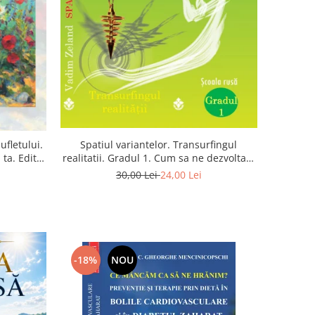
Spatiul variantelor. Transurfingul
ufletului.
realitatii. Gradul 1. Cum sa ne dezvoltam
ta. Editia
intuitia si sa ne alegem soarta
30,00 Lei
24,00 Lei
-18%
NOU