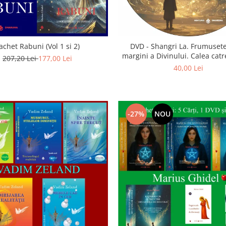
achet Rabuni (Vol 1 si 2)
DVD - Shangri La. Frumusete
margini a Divinului. Calea catre
207,20 Lei
177,00 Lei
40,00 Lei
-27%
NOU