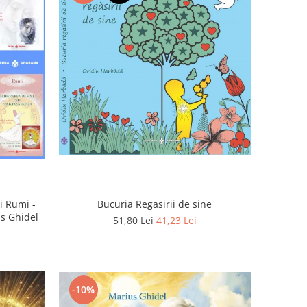
Bucuria Regasirii de sine
i Rumi -
us Ghidel
51,80 Lei
41,23 Lei
-10%