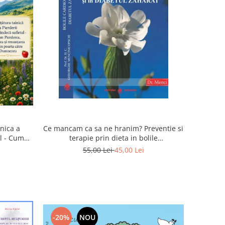
inica a
Ce mancam ca sa ne hranim? Preventie si
ul - Cum
terapie prin dieta in bolile
rea devin
cardiovasculare si in diabetul zaharat
55,00 Lei
45,00 Lei
u
-20%
NOU