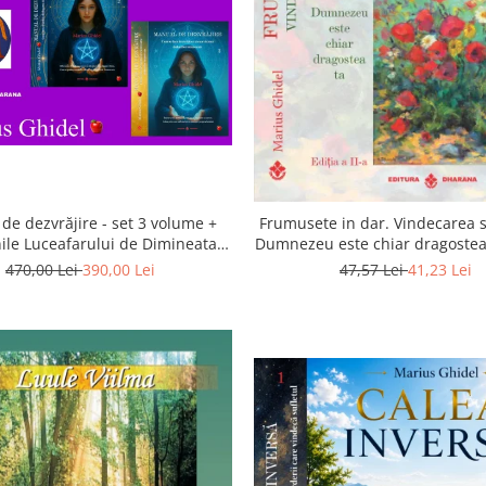
de dezvrăjire - set 3 volume +
Frumusete in dar. Vindecarea s
ile Luceafarului de Dimineata -
Dumnezeu este chiar dragostea 
Gratuit)
a 2-a
470,00 Lei
390,00 Lei
47,57 Lei
41,23 Lei