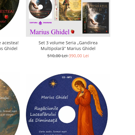
 acestea!
Set 3 volume Seria „Gandirea
us Ghidel
Multipolară” Marius Ghidel
510,00 Lei
390,00 Lei