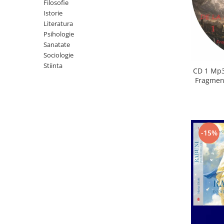
Istorie
Filosofie
Istorie
Literatura
Literatura
Psihologie
Psihologie
Sanatate
Sanatate
Sociologie
Sociologie
Stiinta
Stiinta
CD 1 Mp3
Fragment
-15%