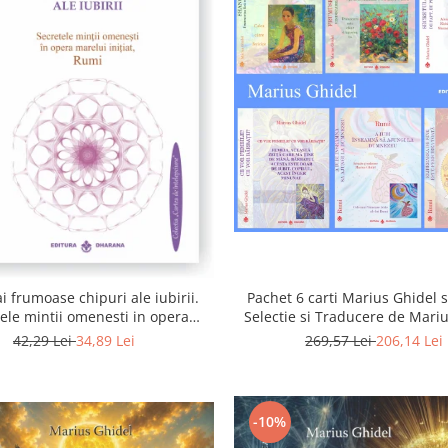
i frumoase chipuri ale iubirii.
Pachet 6 carti Marius Ghidel s
ele mintii omenesti in opera
Selectie si Traducere de Mari
marelui initiat, Rumi
42,29 Lei
34,89 Lei
269,57 Lei
206,14 Lei
-10%