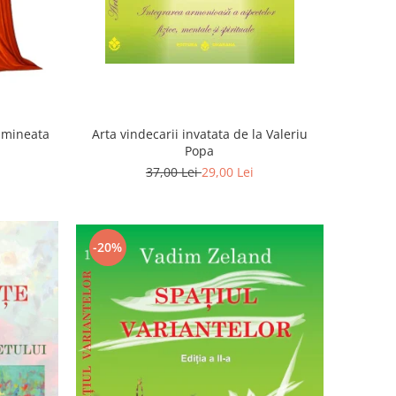
Dimineata
Arta vindecarii invatata de la Valeriu
Popa
37,00 Lei
29,00 Lei
-20%