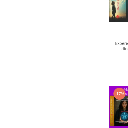
Experi
din
ext
-17%