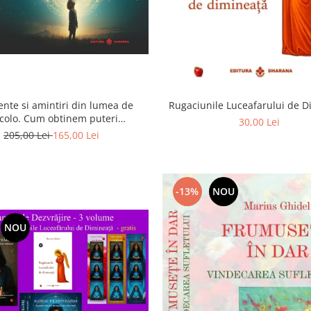
ente si amintiri din lumea de
Rugaciunile Luceafarului de 
colo. Cum obtinem puteri
30,00 Lei
rasenzoriale - cu exercitii
205,00 Lei
165,00 Lei
-13%
NOU
NOU