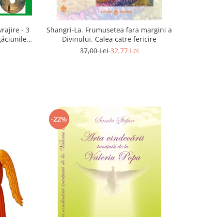
rajire - 3
Shangri-La. Frumusetea fara margini a
găciunile
Divinului. Calea catre fericire
 Marius
37,00 Lei
32,77 Lei
-22%