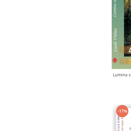
Lumina su
-17%