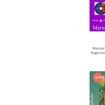
Manual 
Rugaciun
-22%