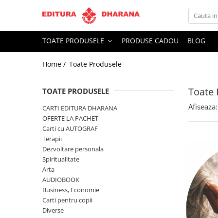
Toate Produsele
TOATE PRODUSELE
PRODUSE CADOU
BLOG
CARTI EDITURA DHARANA
Home /
Toate Produsele
OFERTE LA PACHET
Carti cu AUTOGRAF
Toate 
Terapii
TOATE PRODUSELE
Dietoterapie
Afiseaza:
CARTI EDITURA DHARANA
Dezvoltare personala
OFERTE LA PACHET
Carti cu AUTOGRAF
Spiritualitate
Terapii
Arta
Dezvoltare personala
AUDIOBOOK
Spiritualitate
Business, Economie
Arta
AUDIOBOOK
Carti pentru copii
Business, Economie
Diverse
Carti pentru copii
Filosofie
Diverse