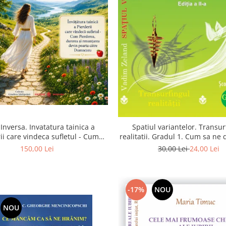
Inversa. Invatatura tainica a
Spatiul variantelor. Transur
ii care vindeca sufletul - Cum
realitatii. Gradul 1. Cum sa ne
a, durerea si renuntarea devin
intuitia si sa ne alegem s
150,00 Lei
30,00 Lei
24,00 Lei
poarta catre Dumnezeu
-17%
NOU
NOU