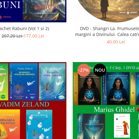
achet Rabuni (Vol 1 si 2)
DVD - Shangri La. Frumusete
margini a Divinului. Calea catre
207,20 Lei
177,00 Lei
40,00 Lei
-27%
NOU