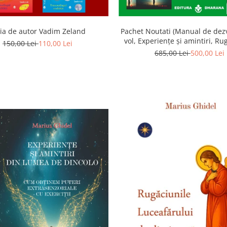
ia de autor Vadim Zeland
Pachet Noutati (Manual de dezv
vol, Experiențe și amintiri, Ru
150,00 Lei
110,00 Lei
Luceafarului de dimineata) -
685,00 Lei
500,00 Lei
Ghidel