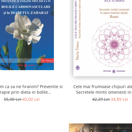
 ca sa ne hranim? Preventie si
Cele mai frumoase chipuri ale 
rapie prin dieta in bolile
Secretele mintii omenesti i
asculare si in diabetul zaharat
marelui initiat, Rumi
55,00 Lei
45,00 Lei
42,29 Lei
34,89 Lei