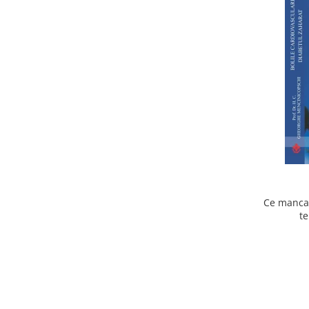
Ce mancam
te
cardiov