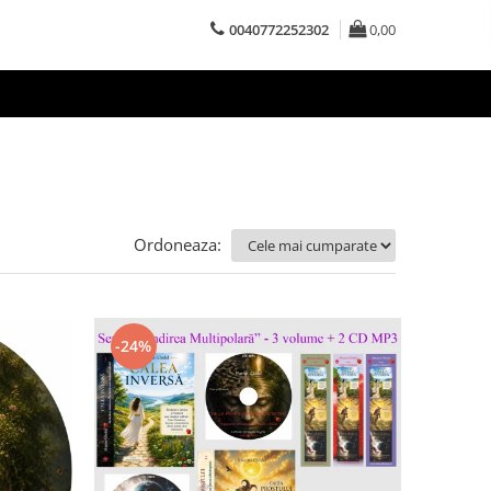
0040772252302
0,00
Ordoneaza:
-24%