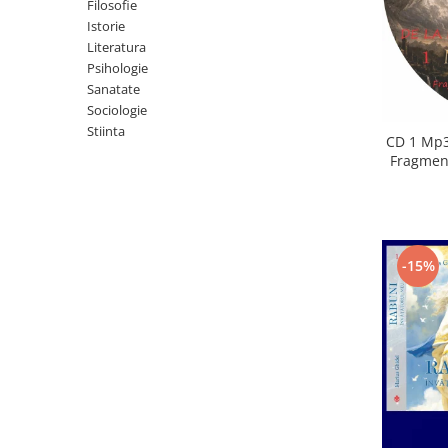
Istorie
Filosofie
Istorie
Literatura
Literatura
Psihologie
Psihologie
Sanatate
Sanatate
Sociologie
Sociologie
Stiinta
Stiinta
CD 1 Mp3
Fragment
-15%