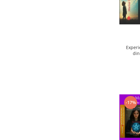
Experi
din
ext
-17%