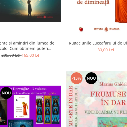
ente si amintiri din lumea de
Rugaciunile Luceafarului de 
colo. Cum obtinem puteri
30,00 Lei
rasenzoriale - cu exercitii
205,00 Lei
165,00 Lei
-13%
NOU
NOU