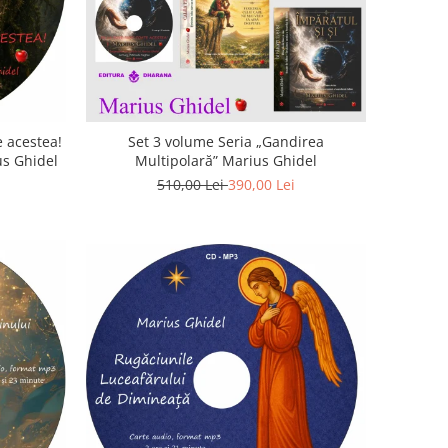
 acestea!
Set 3 volume Seria „Gandirea
us Ghidel
Multipolară” Marius Ghidel
510,00 Lei
390,00 Lei