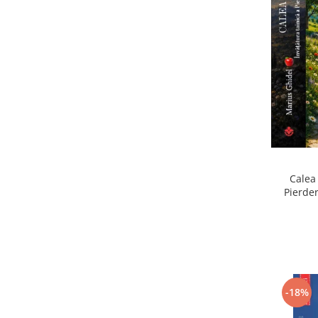
Calea 
Pierder
Pierdere
-18%