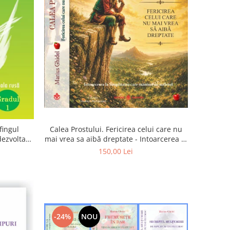
Calea Prostului. Fericirea celui care nu
fingul
mai vrea sa aibă dreptate - Intoarcerea la
 dezvoltam
Simplitatea care mantuieste sufletul
oarta
150,00 Lei
-24%
NOU