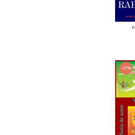
P
-27%