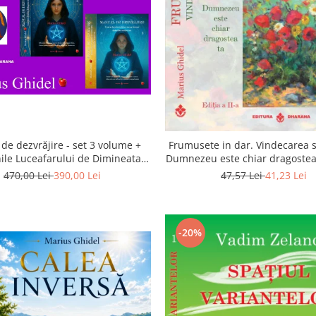
de dezvrăjire - set 3 volume +
Frumusete in dar. Vindecarea s
ile Luceafarului de Dimineata -
Dumnezeu este chiar dragostea 
Gratuit)
a 2-a
470,00 Lei
390,00 Lei
47,57 Lei
41,23 Lei
-20%