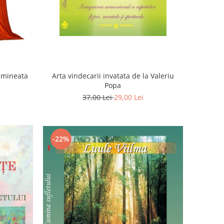
Dimineata
Arta vindecarii invatata de la Valeriu
Popa
37,00 Lei
29,00 Lei
-22%