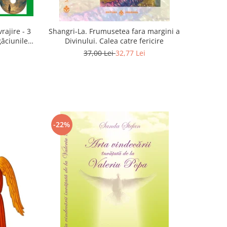
rajire - 3
Shangri-La. Frumusetea fara margini a
găciunile
Divinului. Calea catre fericire
 Marius
37,00 Lei
32,77 Lei
-22%