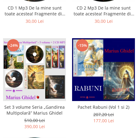
CD 1 Mp3 De la mine sunt
CD 2 Mp3 De la mine sunt
toate acestea! Fragmente din
toate acestea! Fragmente din
cărțile lui Marius Ghidel
cărțile lui Marius Ghidel
30,00 Lei
30,00 Lei
-24%
-15%
Set 3 volume Seria „Gandirea
Pachet Rabuni (Vol 1 si 2)
Multipolară” Marius Ghidel
207,20 Lei
510,00 Lei
177,00 Lei
390,00 Lei