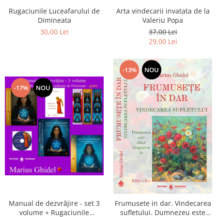
Arta vindecarii invatata de la
Rugaciunile Luceafarului de
Valeriu Popa
Dimineata
37,00 Lei
30,00 Lei
29,00 Lei
-13%
NOU
-17%
NOU
Manual de dezvrăjire - set 3
Frumusete in dar. Vindecarea
volume + Rugaciunile
sufletului. Dumnezeu este