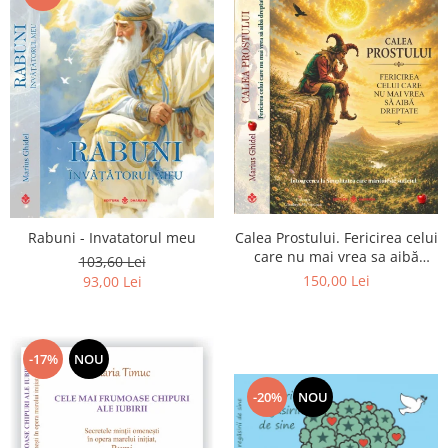
Calea Prostului. Fericirea celui
Rabuni - Invatatorul meu
care nu mai vrea sa aibă
103,60 Lei
dreptate - Intoarcerea la
150,00 Lei
93,00 Lei
Simplitatea care mantuieste
sufletul
-17%
NOU
-20%
NOU