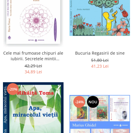
Bucuria Regasirii de sine
Cele mai frumoase chipuri ale
iubirii. Secretele mintii
51,80 Lei
omenesti in opera marelui
42,29 Lei
41,23 Lei
initiat, Rumi
34,89 Lei
-20%
-24%
NOU