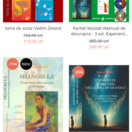
Seria de autor Vadim Zeland
Pachet Noutati (Manual de
dezvrajire - 3 vol, Experiențe
150,00 Lei
și amintiri, Rugăciunile
685,00 Lei
110,00 Lei
Luceafarului de dimineata) -
500,00 Lei
Marius Ghidel
-11%
NOU
-20%