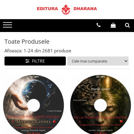
Terapii
Dietoterapie
Toate Produsele
Afiseaza:
1-
24
din
2681
produse
FILTRE