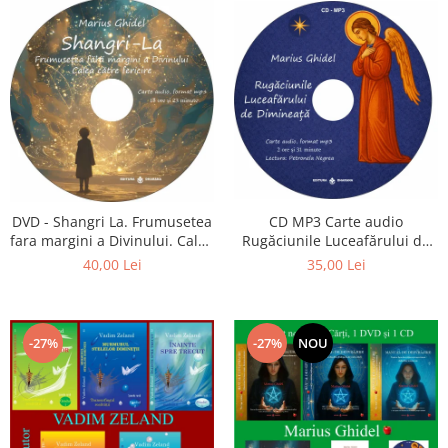
CD MP3 Carte audio
DVD - Shangri La. Frumusetea
Rugăciunile Luceafărului de
fara margini a Divinului. Calea
dimineață
catre fericire
35,00 Lei
40,00 Lei
-27%
-27%
NOU