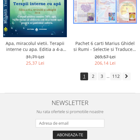
Apa, miracolul vietii. Terapii
Pachet 6 carti Marius Ghidel
interne cu apa. Editia a 4-a,
si Rumi - Selectie si Traducere
revizuita si adaugita.
de Marius Ghidel
31,71 Lei
269,57 Lei
25,37 Lei
206,14 Lei
1
2
3
112
...
NEWSLETTER
Nu rata ofertele si promotiile noastre