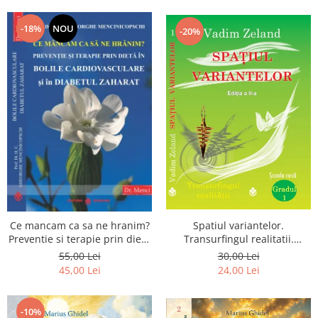
Dumnezeu
-18%
NOU
-20%
Spatiul variantelor.
Ce mancam ca sa ne hranim?
Transurfingul realitatii.
Preventie si terapie prin dieta
Gradul 1. Cum sa ne
in bolile cardiovasculare si in
30,00 Lei
55,00 Lei
dezvoltam intuitia si sa ne
diabetul zaharat
24,00 Lei
45,00 Lei
alegem soarta
-10%