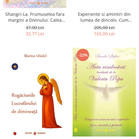
Shangri-La. Frumusetea fara
Experiente si amintiri din
margini a Divinului. Calea
lumea de dincolo. Cum
catre fericire
obtinem puteri
37,00 Lei
205,00 Lei
extrasenzoriale - cu exercitii
32,77 Lei
165,00 Lei
-22%