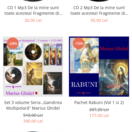
Istorie
CD 1 Mp3 De la mine sunt
CD 2 Mp3 De la mine sunt
Literatura
toate acestea! Fragmente din
toate acestea! Fragmente din
Psihologie
cărțile lui Marius Ghidel
cărțile lui Marius Ghidel
30,00 Lei
30,00 Lei
Sanatate
Sociologie
Stiinta
-24%
-15%
Set 3 volume Seria „Gandirea
Pachet Rabuni (Vol 1 si 2)
Multipolară” Marius Ghidel
207,20 Lei
510,00 Lei
177,00 Lei
390,00 Lei