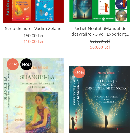
Seria de autor Vadim Zeland
Pachet Noutati (Manual de
dezvrajire - 3 vol, Experiențe
150,00 Lei
și amintiri, Rugăciunile
685,00 Lei
110,00 Lei
Luceafarului de dimineata) -
500,00 Lei
Marius Ghidel
-11%
NOU
-20%