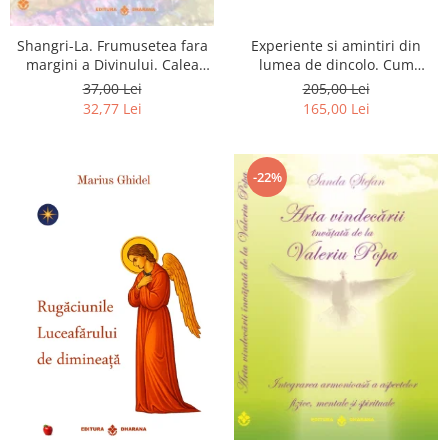
Shangri-La. Frumusetea fara
Experiente si amintiri din
margini a Divinului. Calea
lumea de dincolo. Cum
catre fericire
obtinem puteri
37,00 Lei
205,00 Lei
extrasenzoriale - cu exercitii
32,77 Lei
165,00 Lei
-22%