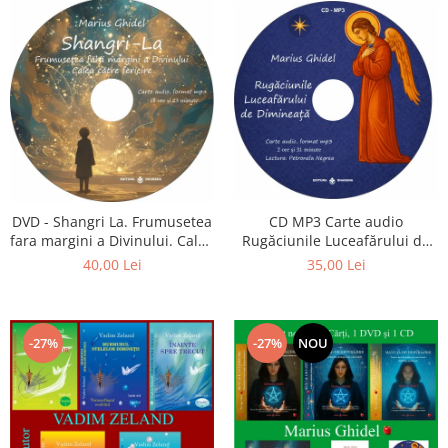
CD MP3 Carte audio
DVD - Shangri La. Frumusetea
Rugăciunile Luceafărului de
fara margini a Divinului. Calea
dimineață
catre fericire
35,00 Lei
40,00 Lei
-27%
-27%
NOU