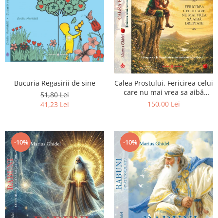
Bucuria Regasirii de sine
Calea Prostului. Fericirea celui
care nu mai vrea sa aibă
51,80 Lei
dreptate - Intoarcerea la
150,00 Lei
41,23 Lei
Simplitatea care mantuieste
sufletul
-10%
-10%