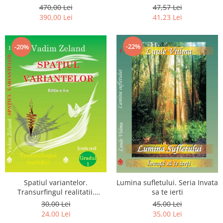
Luceafarului de Dimineata -
chiar dragostea ta. Editia a 2-
470,00 Lei
47,57 Lei
Gratuit)
a
390,00 Lei
41,23 Lei
-22%
-20%
Spatiul variantelor.
Lumina sufletului. Seria Invata
Transurfingul realitatii.
sa te ierti
Gradul 1. Cum sa ne
30,00 Lei
45,00 Lei
dezvoltam intuitia si sa ne
24,00 Lei
35,00 Lei
alegem soarta