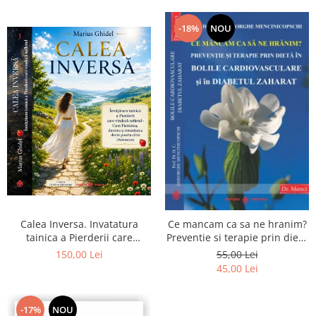
-18%
NOU
Calea Inversa. Invatatura
Ce mancam ca sa ne hranim?
tainica a Pierderii care
Preventie si terapie prin dieta
vindeca sufletul - Cum
in bolile cardiovasculare si in
150,00 Lei
55,00 Lei
Pierderea, durerea si
diabetul zaharat
45,00 Lei
renuntarea devin poarta catre
Dumnezeu
-17%
NOU