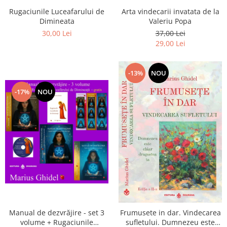
Arta vindecarii invatata de la
Rugaciunile Luceafarului de
Valeriu Popa
Dimineata
37,00 Lei
30,00 Lei
29,00 Lei
-13%
NOU
-17%
NOU
Manual de dezvrăjire - set 3
Frumusete in dar. Vindecarea
volume + Rugaciunile
sufletului. Dumnezeu este