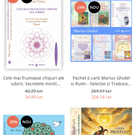
-24%
NOU
Pachet 6 carti Marius Ghidel
Cele mai frumoase chipuri ale
si Rumi - Selectie si Traducere
iubirii. Secretele mintii
de Marius Ghidel
omenesti in opera marelui
269,57 Lei
42,29 Lei
initiat, Rumi
206,14 Lei
34,89 Lei
-20%
NOU