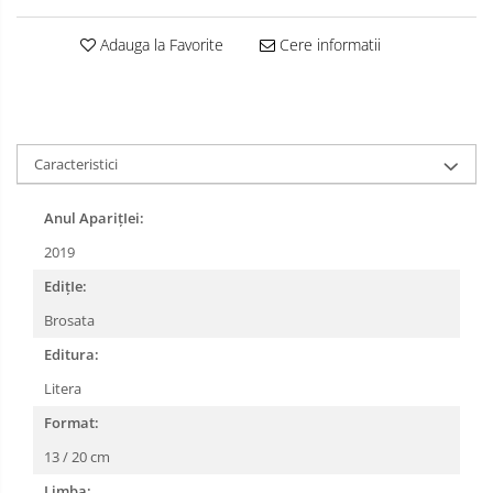
Adauga la Favorite
Cere informatii
Caracteristici
Anul AparițIei:
2019
EdițIe:
Brosata
Editura:
Litera
Format:
13 / 20 cm
Limba: