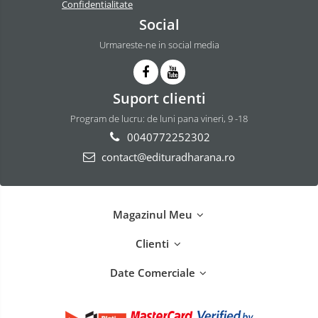
Confidentialitate
Social
Urmareste-ne in social media
Suport clienti
Program de lucru: de luni pana vineri, 9 -18
0040772252302
contact@edituradharana.ro
Magazinul Meu
Clienti
Date Comerciale