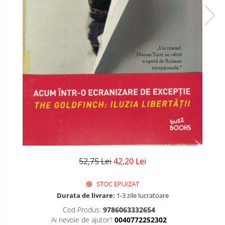
52,75 Lei
42,20 Lei
STOC EPUIZAT
Durata de livrare:
1-3 zile lucratoare
Cod Produs:
9786063332654
Ai nevoie de ajutor?
0040772252302