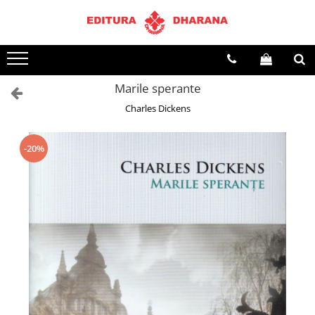
Toate Produsele
CARTI EDITURA DHARANA
Marile sperante
OFERTE LA PACHET
Charles Dickens
Carti cu AUTOGRAF
Terapii
Dietoterapie
-20%
Dezvoltare personala
Spiritualitate
Arta
AUDIOBOOK
Business, Economie
Carti pentru copii
Diverse
Filosofie