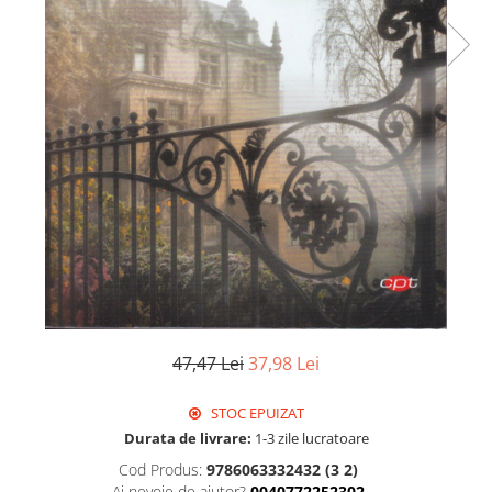
Istorie
Literatura
Psihologie
Sanatate
Sociologie
Stiinta
47,47 Lei
37,98 Lei
STOC EPUIZAT
Durata de livrare:
1-3 zile lucratoare
Cod Produs:
9786063332432 (3 2)
Ai nevoie de ajutor?
0040772252302