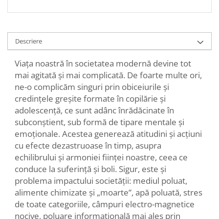
Descriere
Viața noastră în societatea modernă devine tot
mai agitată și mai complicată. De foarte multe ori,
ne-o complicăm singuri prin obiceiurile și
credințele greșite formate în copilărie și
adolescență, ce sunt adânc înrădăcinate în
subconștient, sub formă de tipare mentale și
emoționale. Acestea generează atitudini și acțiuni
cu efecte dezastruoase în timp, asupra
echilibrului și armoniei ființei noastre, ceea ce
conduce la suferință și boli. Sigur, este și
problema impactului societății: mediul poluat,
alimente chimizate și „moarte”, apă poluată, stres
de toate categoriile, câmpuri electro-magnetice
nocive, poluare informațională mai ales prin