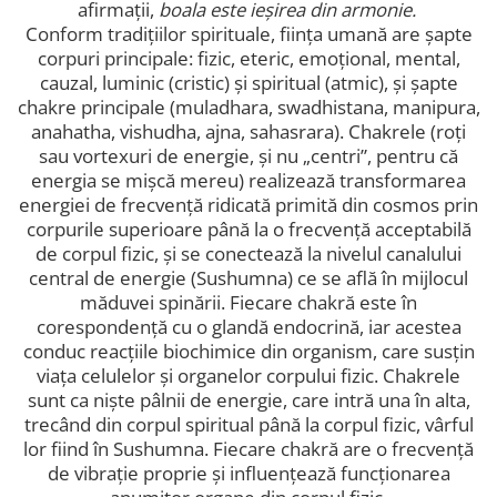
afirmații,
boala este ieșirea din armonie.
Conform tradițiilor spirituale, ființa umană are șapte
corpuri principale: fizic, eteric, emoțional, mental,
cauzal, luminic (cristic) și spiritual (atmic), și șapte
chakre principale (muladhara, swadhistana, manipura,
anahatha, vishudha, ajna, sahasrara). Chakrele (roți
sau vortexuri de energie, și nu „centri”, pentru că
energia se mișcă mereu) realizează transformarea
energiei de frecvență ridicată primită din cosmos prin
corpurile superioare până la o frecvență acceptabilă
de corpul fizic, și se conectează la nivelul canalului
central de energie (Sushumna) ce se află în mijlocul
măduvei spinării. Fiecare chakră este în
corespondență cu o glandă endocrină, iar acestea
conduc reacțiile biochimice din organism, care susțin
viața celulelor și organelor corpului fizic. Chakrele
sunt ca niște pâlnii de energie, care intră una în alta,
trecând din corpul spiritual până la corpul fizic, vârful
lor fiind în Sushumna. Fiecare chakră are o frecvență
de vibrație proprie și influențează funcționarea