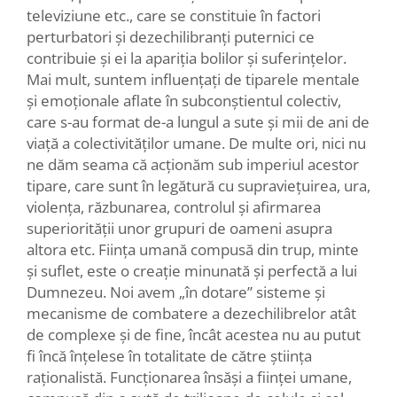
televiziune etc., care se constituie în factori
perturbatori și dezechilibranți puternici ce
contribuie și ei la apariția bolilor și suferințelor.
Mai mult, suntem influențați de tiparele mentale
și emoționale aflate în subconștientul colectiv,
care s-au format de-a lungul a sute și mii de ani de
viață a colectivităților umane. De multe ori, nici nu
ne dăm seama că acționăm sub imperiul acestor
tipare, care sunt în legătură cu supraviețuirea, ura,
violența, răzbunarea, controlul și afirmarea
superiorității unor grupuri de oameni asupra
altora etc. Ființa umană compusă din trup, minte
și suflet, este o creație minunată și perfectă a lui
Dumnezeu. Noi avem „în dotare” sisteme și
mecanisme de combatere a dezechilibrelor atât
de complexe și de fine, încât acestea nu au putut
fi încă înțelese în totalitate de către știința
raționalistă. Funcționarea însăși a ființei umane,