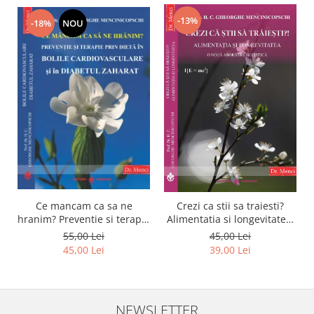
-13%
-18%
NOU
Ce mancam ca sa ne
Crezi ca stii sa traiesti?
hranim? Preventie si terapie
Alimentatia si longevitatea.
prin dieta in bolile
O noua abordare holistica
55,00 Lei
45,00 Lei
cardiovasculare si in
45,00 Lei
39,00 Lei
diabetul zaharat
NEWSLETTER