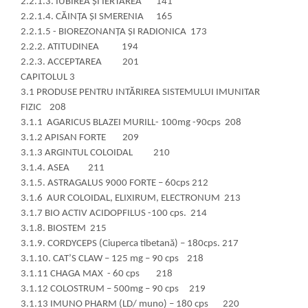
2.2.1.3. IUBIREA ȘI IERTAREA 141
2.2.1.4. CĂINȚA ȘI SMERENIA 165
2.2.1.5 - BIOREZONANȚA ȘI RADIONICA 173
2.2.2. ATITUDINEA 194
2.2.3. ACCEPTAREA 201
CAPITOLUL 3
3.1 PRODUSE PENTRU INTĂRIREA SISTEMULUI IMUNITAR
FIZIC 208
3.1.1 AGARICUS BLAZEI MURILL- 100mg -90cps 208
3.1.2 APISAN FORTE 209
3.1.3 ARGINTUL COLOIDAL 210
3.1.4. ASEA 211
3.1.5. ASTRAGALUS 9000 FORTE – 60cps 212
3.1.6 AUR COLOIDAL, ELIXIRUM, ELECTRONUM 213
3.1.7 BIO ACTIV ACIDOPFILUS -100 cps. 214
3.1.8. BIOSTEM 215
3.1.9. CORDYCEPS (Ciuperca tibetană) – 180cps. 217
3.1.10. CAT’S CLAW – 125 mg – 90 cps 218
3.1.11 CHAGA MAX - 60 cps 218
3.1.12 COLOSTRUM – 500mg – 90 cps 219
3.1.13 IMUNO PHARM (LD/ muno) – 180 cps 220