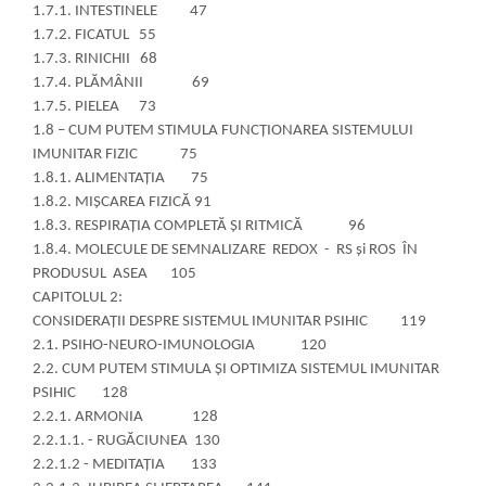
1.7.1. INTESTINELE 47
1.7.2. FICATUL 55
1.7.3. RINICHII 68
1.7.4. PLĂMÂNII 69
1.7.5. PIELEA 73
1.8 – CUM PUTEM STIMULA FUNCŢIONAREA SISTEMULUI
IMUNITAR FIZIC 75
1.8.1. ALIMENTAŢIA 75
1.8.2. MIŞCAREA FIZICĂ 91
1.8.3. RESPIRAȚIA COMPLETĂ ȘI RITMICĂ 96
1.8.4. MOLECULE DE SEMNALIZARE REDOX - RS și ROS ÎN
PRODUSUL ASEA 105
CAPITOLUL 2:
CONSIDERAȚII DESPRE SISTEMUL IMUNITAR PSIHIC 119
2.1. PSIHO-NEURO-IMUNOLOGIA 120
2.2. CUM PUTEM STIMULA ȘI OPTIMIZA SISTEMUL IMUNITAR
PSIHIC 128
2.2.1. ARMONIA 128
2.2.1.1. - RUGĂCIUNEA 130
2.2.1.2 - MEDITAȚIA 133