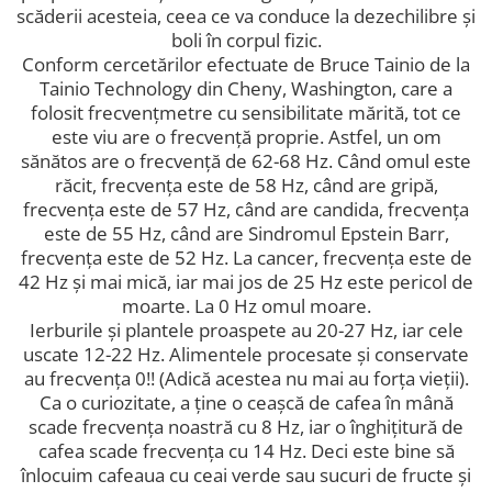
scăderii acesteia, ceea ce va conduce la dezechilibre și
boli în corpul fizic.
Conform cercetărilor efectuate de Bruce Tainio de la
Tainio Technology din Cheny, Washington, care a
folosit frecvențmetre cu sensibilitate mărită, tot ce
este viu are o frecvență proprie. Astfel, un om
sănătos are o frecvență de 62-68 Hz. Când omul este
răcit, frecvența este de 58 Hz, când are gripă,
frecvența este de 57 Hz, când are candida, frecvența
este de 55 Hz, când are Sindromul Epstein Barr,
frecvența este de 52 Hz. La cancer, frecvența este de
42 Hz și mai mică, iar mai jos de 25 Hz este pericol de
moarte. La 0 Hz omul moare.
Ierburile și plantele proaspete au 20-27 Hz, iar cele
uscate 12-22 Hz. Alimentele procesate și conservate
au frecvența 0!! (Adică acestea nu mai au forța vieții).
Ca o curiozitate, a ține o ceașcă de cafea în mână
scade frecvența noastră cu 8 Hz, iar o înghițitură de
cafea scade frecvența cu 14 Hz. Deci este bine să
înlocuim cafeaua cu ceai verde sau sucuri de fructe și