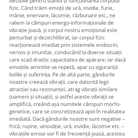
decisive pentru starea și funcționarea corpului
fizic. Când trăim emoții de ură, invidie, furie,
mânie, enervare, lăcomie, răzbunare etc., ne
raliem la câmpuri energo-informaționale de
vibrație joasă, și corpul nostru emoțional este
perturbat și dezechilibrat, iar corpul fizic
reacționează imediat prin sistemele endocrin,
nervos și imunitar, conducând la diverse situații
care scad drastic capacitatea de apărare; iar dacă
emoțiile amintite se repetă, apar cu siguranță
bolile și suferința. Pe de altă parte, gândurile
noastre creează vibrații, care datorită legii
atracției sau rezonanței, atrag vibrații similare
(oameni și situații), și astfel aceste vibrații se
amplifică, creând așa numitele câmpuri morfo-
genetice, care se concretizează apoi în realitatea
imediată. Dacă gândurile noastre sunt negative –
frică, rușine, vinovăție, ură, invidie, lăcomie etc. –
vibrațiile emise vor fi de frecvență joasă, acestea