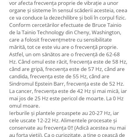
vor afecta frecvența proprie de vibrație a unor
organe și sisteme în sensul scăderii acesteia, ceea
ce va conduce la dezechilibre și boli în corpul fizic.
Conform cercetărilor efectuate de Bruce Tainio
de la Tainio Technology din Cheny, Washington,
care a folosit frecvențmetre cu sensibilitate
mărită, tot ce este viu are o frecvență proprie.
Astfel, un om sănătos are o frecvență de 62-68
Hz. Când omul este răcit, frecvența este de 58 Hz,
când are gripă, frecvența este de 57 Hz, când are
candida, frecvența este de 55 Hz, când are
Sindromul Epstein Barr, frecvența este de 52 Hz.
La cancer, frecvența este de 42 Hz și mai mică, iar
mai jos de 25 Hz este pericol de moarte. La 0 Hz
omul moare.
Ierburile și plantele proaspete au 20-27 Hz, iar
cele uscate 12-22 Hz. Alimentele procesate și
conservate au frecvența 0!! (Adică acestea nu mai
au forța vieții). Ca o curiozitate, a ține o ceașcă de