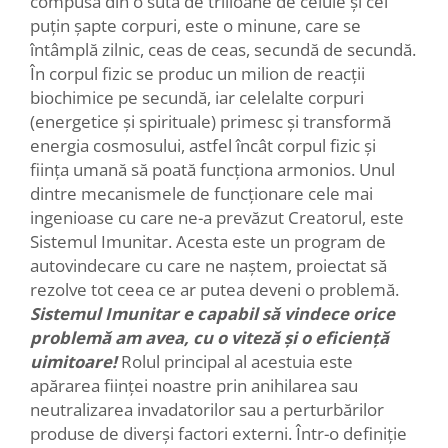
compusă din o sută de trilioane de celule și cel
puțin șapte corpuri, este o minune, care se
întâmplă zilnic, ceas de ceas, secundă de secundă.
În corpul fizic se produc un milion de reacții
biochimice pe secundă, iar celelalte corpuri
(energetice și spirituale) primesc și transformă
energia cosmosului, astfel încât corpul fizic și
ființa umană să poată funcționa armonios. Unul
dintre mecanismele de funcționare cele mai
ingenioase cu care ne-a prevăzut Creatorul, este
Sistemul Imunitar. Acesta este un program de
autovindecare cu care ne naștem, proiectat să
rezolve tot ceea ce ar putea deveni o problemă.
Sistemul Imunitar e capabil să vindece orice
problemă am avea, cu o viteză și o eficiență
uimitoare!
Rolul principal al acestuia este
apărarea ființei noastre prin anihilarea sau
neutralizarea invadatorilor sau a perturbărilor
produse de diverși factori externi. Într-o definiție