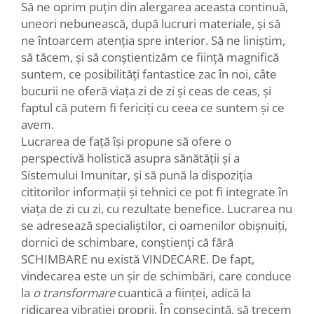
Să ne oprim puțin din alergarea aceasta continuă,
uneori nebunească, după lucruri materiale, și să
ne întoarcem atenția spre interior. Să ne liniștim,
să tăcem, și să conștientizăm ce ființă magnifică
suntem, ce posibilități fantastice zac în noi, câte
bucurii ne oferă viața zi de zi și ceas de ceas, și
faptul că putem fi fericiți cu ceea ce suntem și ce
avem.
Lucrarea de față își propune să ofere o
perspectivă holistică asupra sănătății și a
Sistemului Imunitar, și să pună la dispoziția
cititorilor informații și tehnici ce pot fi integrate în
viața de zi cu zi, cu rezultate benefice. Lucrarea nu
se adresează specialiștilor, ci oamenilor obișnuiți,
dornici de schimbare, conștienți că fără
SCHIMBARE nu există VINDECARE. De fapt,
vindecarea este un șir de schimbări, care conduce
la
o transformare
cuantică a ființei, adică la
ridicarea vibrației proprii. În consecință, să trecem