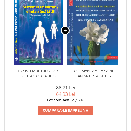
1 x SISTEMUL IMUNITAR -
1 x CE MANCAM CA SA NE
CHEIA SANATATII. O
HRANIM? PREVENTIE SI
ABORDARE HOLISTICA. EDITIA
TERAPIE PRIN DIETA IN BOLILE
A 4-A, REVIZUITA SI ADAUGITA
CARDIOVASCULARE SI IN
86,71 Lei
DIABETUL ZAHARAT
64,93 Lei
Economisesti 25,12 %
CUMPARA-LE IMPREUNA