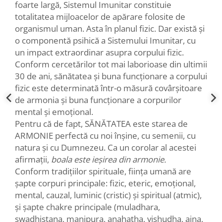
foarte largă, Sistemul Imunitar constituie
totalitatea mijloacelor de apărare folosite de
organismul uman. Asta în planul fizic. Dar există și
o componentă psihică a Sistemului Imunitar, cu
un impact extraordinar asupra corpului fizic.
Conform cercetărilor tot mai laborioase din ultimii
30 de ani, sănătatea și buna funcționare a corpului
fizic este determinată într-o măsură covârșitoare
de armonia și buna funcționare a corpurilor
mental și emoțional.
Pentru că de fapt, SĂNĂTATEA este starea de
ARMONIE perfectă cu noi înșine, cu semenii, cu
natura și cu Dumnezeu. Ca un corolar al acestei
afirmații,
boala este ieșirea din armonie.
Conform tradițiilor spirituale, ființa umană are
șapte corpuri principale: fizic, eteric, emoțional,
mental, cauzal, luminic (cristic) și spiritual (atmic),
și șapte chakre principale (muladhara,
swadhistana, manipura, anahatha, vishudha, ajna,