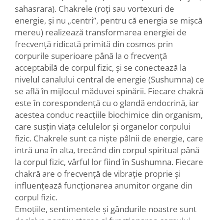
sahasrara). Chakrele (roți sau vortexuri de
energie, și nu „centri”, pentru că energia se mișcă
mereu) realizează transformarea energiei de
frecvență ridicată primită din cosmos prin
corpurile superioare până la o frecvență
acceptabilă de corpul fizic, și se conectează la
nivelul canalului central de energie (Sushumna) ce
se află în mijlocul măduvei spinării. Fiecare chakră
este în corespondență cu o glandă endocrină, iar
acestea conduc reacțiile biochimice din organism,
care susțin viața celulelor și organelor corpului
fizic. Chakrele sunt ca niște pâlnii de energie, care
intră una în alta, trecând din corpul spiritual până
la corpul fizic, vârful lor fiind în Sushumna. Fiecare
chakră are o frecvență de vibrație proprie și
influențează funcționarea anumitor organe din
corpul fizic.
Emoțiile, sentimentele și gândurile noastre sunt