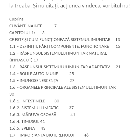
la treabă! Și nu uitați: acțiunea vindecă, vorbitul nu!
Cuprins
CUVÂNT ÎNAINTE 7
CAPITOLUL 1: 13
CE ESTE ŞI CUM FUNCŢIONEAZĂ SISTEMUL IMUNITAR 13
1.1 – DEFINIŢII, PĂRŢI COMPONENTE, FUNCŢIONARE 15
1.2 – RĂSPUNSUL SISTEMULUI IMUNITAR NATURAL
(ÎNNĂSCUT) 17
1.3 – RĂSPUNSUL SISTEMULUI IMUNITAR ADAPTATIV 21
1.4 – BOLILE AUTOIMUNE 25
1.5 – IMUNOSENESCENŢA 27
1.6 – ORGANELE PRINCIPALE ALE SISTEMULUI IMUNITAR
30
1.6.1. INTESTINELE 30
1.6.2. SISTEMUL LIMFATIC 37
1.6.3. MĂDUVA OSOASĂ 41
1.6.4. TIMUSUL 41
1.6.5. SPLINA 43
1.7 – IMPORTANŢA BIOTERENULUI 46