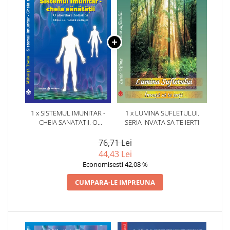
1 x SISTEMUL IMUNITAR -
1 x LUMINA SUFLETULUI.
CHEIA SANATATII. O
SERIA INVATA SA TE IERTI
ABORDARE HOLISTICA. EDITIA
A 4-A, REVIZUITA SI ADAUGITA
76,71 Lei
44,43 Lei
Economisesti 42,08 %
CUMPARA-LE IMPREUNA