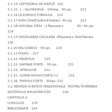
3.1.14. LĂPTIȘORUL DE MATCĂ 220
3.1.15. L – GLUTAMINĂ - 500mg - 90 cps 221
3.1.16 LD ESSENCE FORMULA 222
3.1.17 MSM (Metil Sulfonil Metan) -90 cps 223
3.1.18 NATURAL STEM – 2 flacoane x 30 / 90 cps
224
3.1.19 OXIGENAREA CELULARA 2flacoane x 30ml fiecare
226
3.1.20 PAU D’ARCO – 90 cps 226
3.1.21 POLEN – 227
3.1.22. PROPOLIS 229
3.1.23. SHIITAKE FORTE - 90 cps 231
3.1.24. SPIRULINĂ 231
3.1.25. SUPER IMUNO FORTE (+) 232
3.1.26. THYMUS FORTE - 60cps 233
3.2. REMEDII ȘI REȚETE TRADIȚIONALE PENTRU ÎNTĂRIREA
SISTEMULUI IMUNITAR FIZIC 234
CAPITOLUL 4
CONCLUZII 239
BIBLIOGRAFIE 244