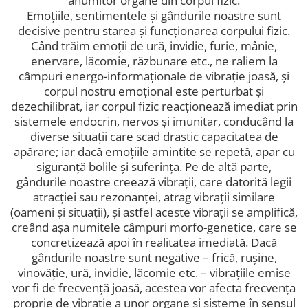
anumitor organe din corpul fizic.
Emoțiile, sentimentele și gândurile noastre sunt
decisive pentru starea și funcționarea corpului fizic.
Când trăim emoții de ură, invidie, furie, mânie,
enervare, lăcomie, răzbunare etc., ne raliem la
câmpuri energo-informaționale de vibrație joasă, și
corpul nostru emoțional este perturbat și
dezechilibrat, iar corpul fizic reacționează imediat prin
sistemele endocrin, nervos și imunitar, conducând la
diverse situații care scad drastic capacitatea de
apărare; iar dacă emoțiile amintite se repetă, apar cu
siguranță bolile și suferința. Pe de altă parte,
gândurile noastre creează vibrații, care datorită legii
atracției sau rezonanței, atrag vibrații similare
(oameni și situații), și astfel aceste vibrații se amplifică,
creând așa numitele câmpuri morfo-genetice, care se
concretizează apoi în realitatea imediată. Dacă
gândurile noastre sunt negative – frică, rușine,
vinovăție, ură, invidie, lăcomie etc. – vibrațiile emise
vor fi de frecvență joasă, acestea vor afecta frecvența
proprie de vibrație a unor organe și sisteme în sensul