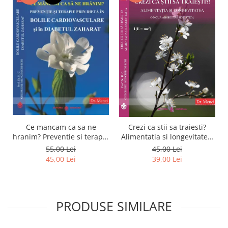
Ce mancam ca sa ne
Crezi ca stii sa traiesti?
hranim? Preventie si terapie
Alimentatia si longevitatea.
prin dieta in bolile
O noua abordare holistica
55,00 Lei
45,00 Lei
cardiovasculare si in
45,00 Lei
39,00 Lei
diabetul zaharat
PRODUSE SIMILARE