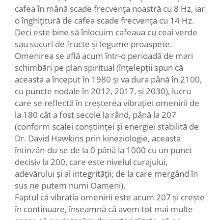
cafea în mână scade frecvența noastră cu 8 Hz, iar
o înghițitură de cafea scade frecvența cu 14 Hz.
Deci este bine să înlocuim cafeaua cu ceai verde
sau sucuri de fructe și legume proaspete.
Omenirea se află acum într-o perioadă de mari
schimbări pe plan spiritual (înțelepții spun că
aceasta a început în 1980 și va dura până în 2100,
cu puncte nodale în 2012, 2017, și 2030), lucru
care se reflectă în creșterea vibrației omenirii de
la 180 cât a fost secole la rând, până la 207
(conform scalei conștiinței și energiei stabilită de
Dr. David Hawkins prin kineziologie, aceasta
întinzân-du-se de la 0 până la 1000 cu un punct
decisiv la 200, care este nivelul curajului,
adevărului și al integrității, de la care mergând în
sus ne putem numi Oameni).
Faptul că vibrația omenirii este acum 207 și crește
în continuare, înseamnă că avem tot mai multe