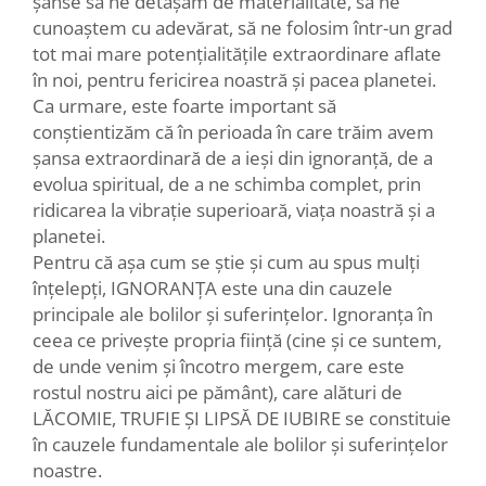
șanse să ne detașăm de materialitate, să ne
cunoaștem cu adevărat, să ne folosim într-un grad
tot mai mare potențialitățile extraordinare aflate
în noi, pentru fericirea noastră și pacea planetei.
Ca urmare, este foarte important să
conștientizăm că în perioada în care trăim avem
șansa extraordinară de a ieși din ignoranță, de a
evolua spiritual, de a ne schimba complet, prin
ridicarea la vibrație superioară, viața noastră și a
planetei.
Pentru că așa cum se știe și cum au spus mulți
înțelepți, IGNORANȚA este una din cauzele
principale ale bolilor și suferințelor. Ignoranța în
ceea ce privește propria ființă (cine și ce suntem,
de unde venim și încotro mergem, care este
rostul nostru aici pe pământ), care alături de
LĂCOMIE, TRUFIE ȘI LIPSĂ DE IUBIRE se constituie
în cauzele fundamentale ale bolilor și suferințelor
noastre.