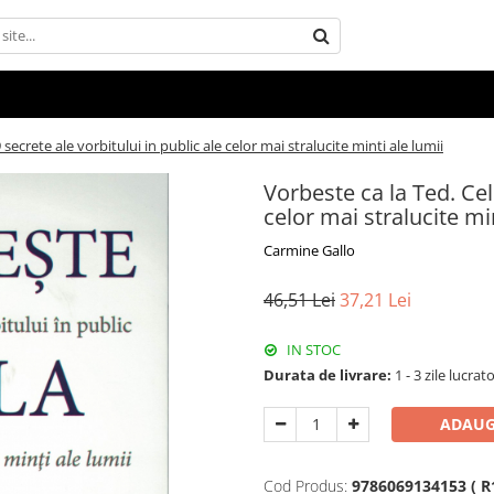
 secrete ale vorbitului in public ale celor mai stralucite minti ale lumii
Vorbeste ca la Ted. Cele
celor mai stralucite min
Carmine Gallo
46,51 Lei
37,21 Lei
IN STOC
Durata de livrare:
1 - 3 zile lucrat
ADAUG
Cod Produs:
9786069134153 ( R1