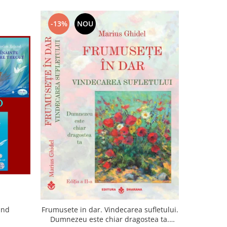
-13%
NOU
-22%
and
Frumusete in dar. Vindecarea sufletului.
Lumina sufl
Dumnezeu este chiar dragostea ta.