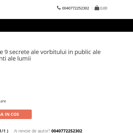
0040772252302
0,00
 9 secrete ale vorbitului in public ale
ti ale lumii
oare
A IN COS
/1 )
Ai nevoie de ajutor?
0040772252302