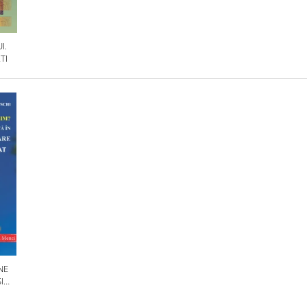
I.
TI
NE
I
OLILE
IN