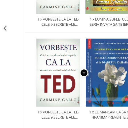
1 x VORBESTE CA LA TED.
1 x LUMINA SUFLETULU
CELE 9 SECRETE ALE
SERIA INVATA SA TE IER
VORBITULUI IN PUBLIC ALE
CELOR MAI STRALUCITE MINTI
ALE LUMII
1 x VORBESTE CA LA TED.
1 x CE MANCAM CA SA 
CELE 9 SECRETE ALE
HRANIM? PREVENTIE S
VORBITULUI IN PUBLIC ALE
TERAPIE PRIN DIETA IN B
CELOR MAI STRALUCITE MINTI
CARDIOVASCULARE SI 