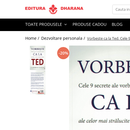
Toate Produsele
TOATE PRODUSELE
PRODUSE CADOU
BLOG
CARTI EDITURA DHARANA
Home /
Dezvoltare personala /
Vorbeste ca la Ted. Cele 9
OFERTE LA PACHET
Carti cu AUTOGRAF
-20%
Terapii
Dietoterapie
Dezvoltare personala
Spiritualitate
Arta
AUDIOBOOK
Business, Economie
Carti pentru copii
Diverse
Filosofie