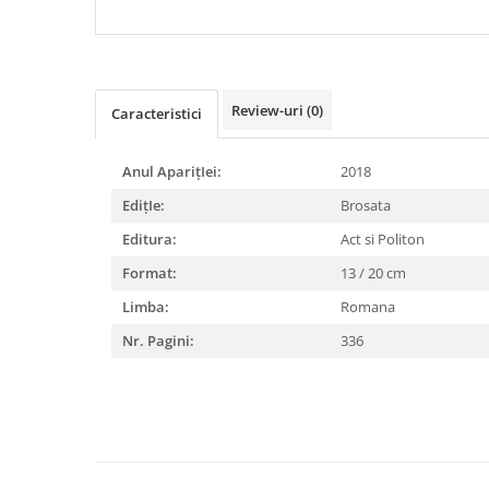
ALE LUMII
DIABETUL ZAHARAT
Review-uri
(0)
Caracteristici
Anul AparițIei:
2018
EdițIe:
Brosata
Editura:
Act si Politon
Format:
13 / 20 cm
Limba:
Romana
Nr. Pagini:
336