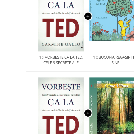
1 x VORBESTE CA LA TED.
1 x BUCURIA REGASIRII
CELE 9 SECRETE ALE
SINE
VORBITULUI IN PUBLIC ALE
CELOR MAI STRALUCITE MINTI
ALE LUMII