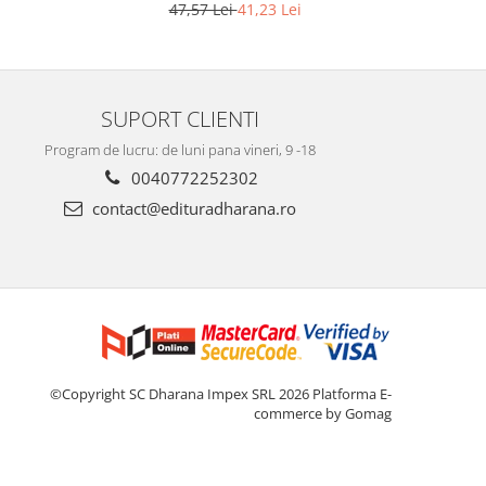
Editia a 2-a
47,57 Lei
41,23 Lei
SUPORT CLIENTI
Program de lucru: de luni pana vineri, 9 -18
0040772252302
contact@edituradharana.ro
©Copyright SC Dharana Impex SRL 2026
Platforma E-
commerce by Gomag