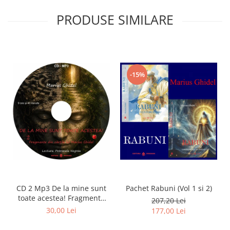
PRODUSE SIMILARE
-15%
CD 2 Mp3 De la mine sunt
Pachet Rabuni (Vol 1 si 2)
toate acestea! Fragmente
207,20 Lei
din cărțile lui Marius Ghidel
30,00 Lei
177,00 Lei