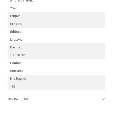
Anul AparițIei:
2020
EdițIe:
Brosata
Editura:
Lifestyle
Format:
13 / 20 cm
Limba:
Romana
Nr. Pagini:
192
Review-uri
(0)