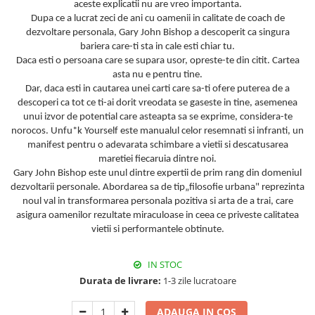
aceste explicatii nu are vreo importanta.
Dupa ce a lucrat zeci de ani cu oamenii in calitate de coach de
dezvoltare personala, Gary John Bishop a descoperit ca singura
bariera care-ti sta in cale esti chiar tu.
Daca esti o persoana care se supara usor, opreste-te din citit. Cartea
asta nu e pentru tine.
Dar, daca esti in cautarea unei carti care sa-ti ofere puterea de a
descoperi ca tot ce ti-ai dorit vreodata se gaseste in tine, asemenea
unui izvor de potential care asteapta sa se exprime, considera-te
norocos. Unfu*k Yourself este manualul celor resemnati si infranti, un
manifest pentru o adevarata schimbare a vietii si descatusarea
maretiei fiecaruia dintre noi.
Gary John Bishop este unul dintre expertii de prim rang din domeniul
dezvoltarii personale. Abordarea sa de tip„filosofie urbana" reprezinta
noul val in transformarea personala pozitiva si arta de a trai, care
asigura oamenilor rezultate miraculoase in ceea ce priveste calitatea
vietii si performantele obtinute.
IN STOC
Durata de livrare:
1-3 zile lucratoare
ADAUGA IN COS