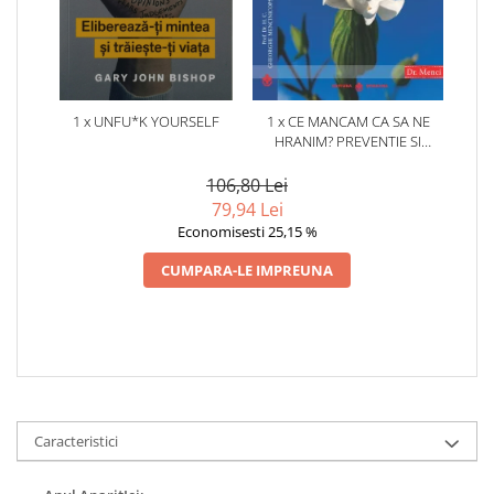
1 x UNFU*K YOURSELF
1 x CE MANCAM CA SA NE
HRANIM? PREVENTIE SI
TERAPIE PRIN DIETA IN BOLILE
CARDIOVASCULARE SI IN
106,80 Lei
DIABETUL ZAHARAT
79,94 Lei
Economisesti 25,15 %
CUMPARA-LE IMPREUNA
Caracteristici