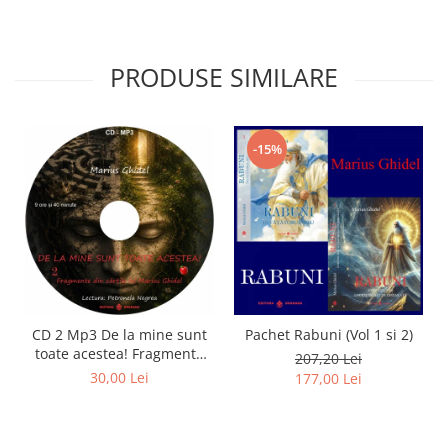
PRODUSE SIMILARE
-15%
CD 2 Mp3 De la mine sunt
Pachet Rabuni (Vol 1 si 2)
toate acestea! Fragmente
207,20 Lei
din cărțile lui Marius Ghidel
30,00 Lei
177,00 Lei