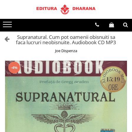
Toate Produsele
CARTI EDITURA DHARANA
Supranatural. Cum pot oamenii obisnuiti sa
OFERTE LA PACHET
faca lucruri neobisnuite. Audiobook CD MP3
Carti cu AUTOGRAF
Joe Dispenza
Terapii
Dietoterapie
-4%
Dezvoltare personala
Spiritualitate
Arta
AUDIOBOOK
Business, Economie
Carti pentru copii
Diverse
Filosofie