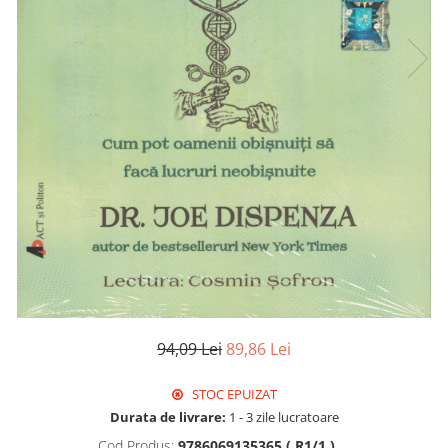
Istorie
Literatura
Psihologie
Sanatate
Sociologie
Stiinta
94,09 Lei
89,86 Lei
STOC EPUIZAT
Durata de livrare:
1 - 3 zile lucratoare
Cod Produs:
9786069135365 ( R1/1 )