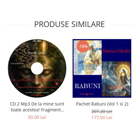
PRODUSE SIMILARE
-15%
CD 2 Mp3 De la mine sunt
Pachet Rabuni (Vol 1 si 2)
toate acestea! Fragmente
207,20 Lei
din cărțile lui Marius Ghidel
30,00 Lei
177,00 Lei