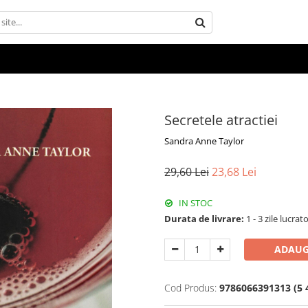
Secretele atractiei
Sandra Anne Taylor
29,60 Lei
23,68 Lei
IN STOC
Durata de livrare:
1 - 3 zile lucrat
ADAUG
Cod Produs:
9786066391313 (5 