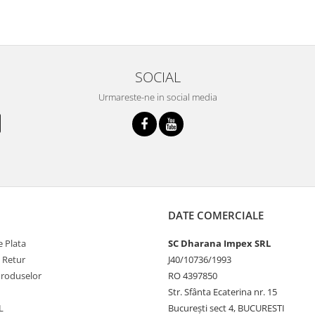
SOCIAL
Urmareste-ne in social media
DATE COMERCIALE
 Plata
SC Dharana Impex SRL
e Retur
J40/10736/1993
Produselor
RO 4397850
Str. Sfânta Ecaterina nr. 15
L
București sect 4, BUCURESTI