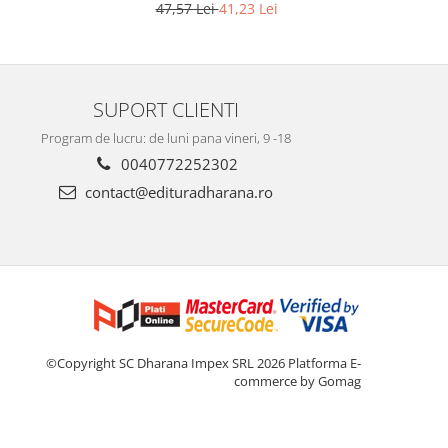
Editia a 2-a
47,57 Lei
41,23 Lei
SUPORT CLIENTI
Program de lucru: de luni pana vineri, 9 -18
0040772252302
contact@edituradharana.ro
©Copyright SC Dharana Impex SRL 2026
Platforma E-
commerce by Gomag