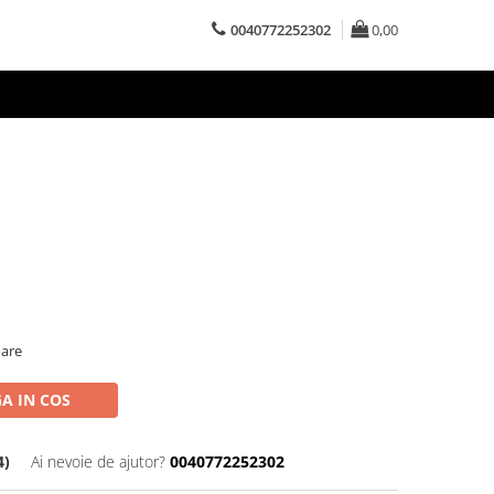
0040772252302
0,00
oare
A IN COS
4)
Ai nevoie de ajutor?
0040772252302