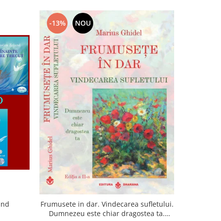
-13%
NOU
-22%
and
Frumusete in dar. Vindecarea sufletului.
Lumina sufl
Dumnezeu este chiar dragostea ta.