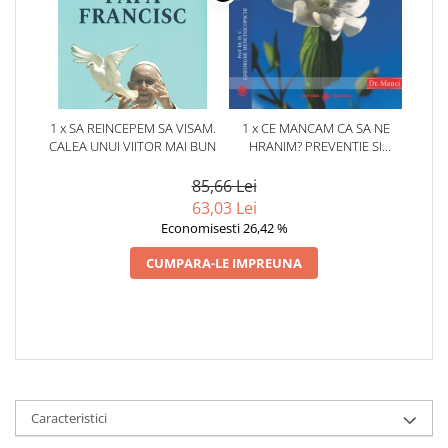
1 x SA REINCEPEM SA VISAM.
1 x CE MANCAM CA SA NE
CALEA UNUI VIITOR MAI BUN
HRANIM? PREVENTIE SI
TERAPIE PRIN DIETA IN BOLILE
CARDIOVASCULARE SI IN
85,66 Lei
DIABETUL ZAHARAT
63,03 Lei
Economisesti 26,42 %
CUMPARA-LE IMPREUNA
Caracteristici