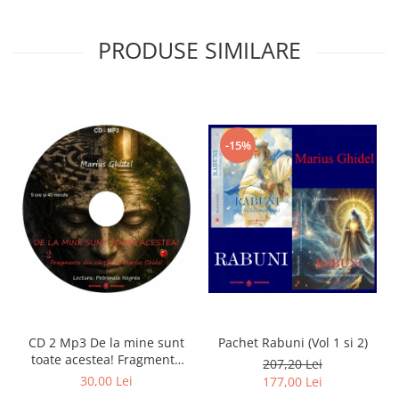
PRODUSE SIMILARE
-15%
CD 2 Mp3 De la mine sunt
Pachet Rabuni (Vol 1 si 2)
toate acestea! Fragmente
207,20 Lei
din cărțile lui Marius Ghidel
30,00 Lei
177,00 Lei