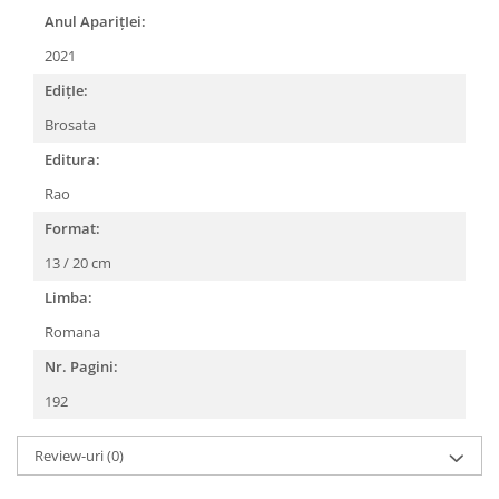
Anul AparițIei:
2021
EdițIe:
Brosata
Editura:
Rao
Format:
13 / 20 cm
Limba:
Romana
Nr. Pagini:
192
Review-uri
(0)