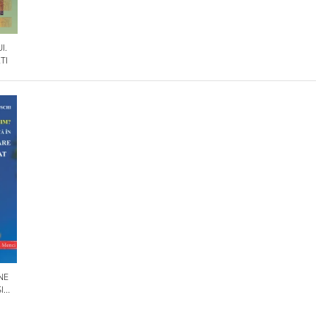
I.
TI
NE
I
OLILE
IN