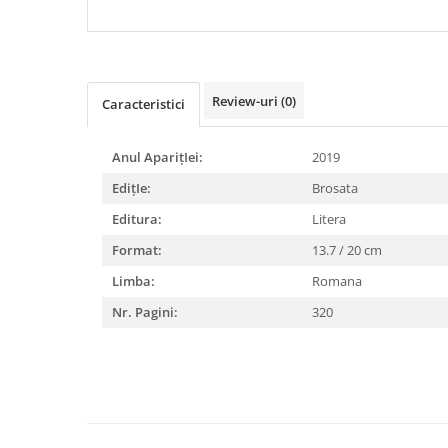
DIABETUL ZAHARAT
Review-uri
(0)
Caracteristici
Anul AparițIei:
2019
EdițIe:
Brosata
Editura:
Litera
Format:
13.7 / 20 cm
Limba:
Romana
Nr. Pagini:
320