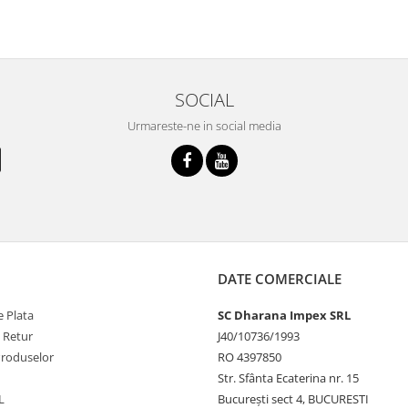
SOCIAL
Urmareste-ne in social media
DATE COMERCIALE
 Plata
SC Dharana Impex SRL
e Retur
J40/10736/1993
Produselor
RO 4397850
Str. Sfânta Ecaterina nr. 15
L
București sect 4, BUCURESTI