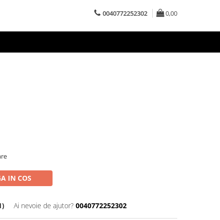
0040772252302
0,00
are
A IN COS
1)
Ai nevoie de ajutor?
0040772252302