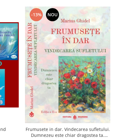
-13%
NOU
-22%
and
Frumusete in dar. Vindecarea sufletului.
Lumina sufl
Dumnezeu este chiar dragostea ta.