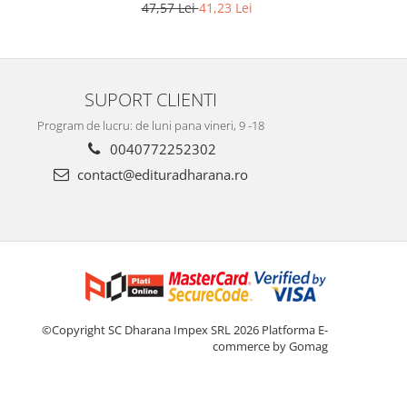
Editia a 2-a
47,57 Lei
41,23 Lei
SUPORT CLIENTI
Program de lucru: de luni pana vineri, 9 -18
0040772252302
contact@edituradharana.ro
©Copyright SC Dharana Impex SRL 2026
Platforma E-
commerce by Gomag