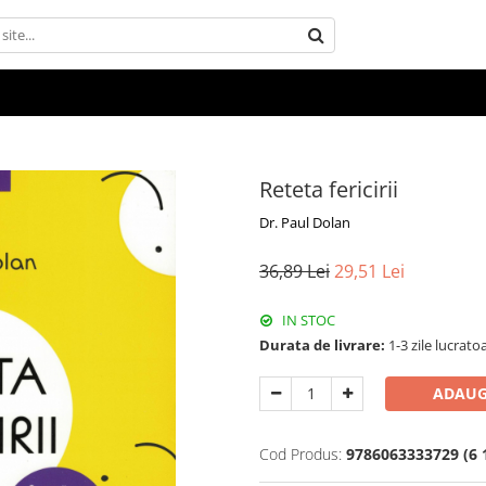
Reteta fericirii
Dr. Paul Dolan
36,89 Lei
29,51 Lei
IN STOC
Durata de livrare:
1-3 zile lucrato
ADAUG
Cod Produs:
9786063333729 (6 