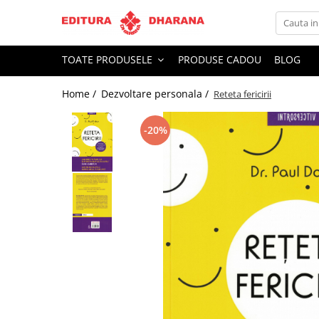
Toate Produsele
TOATE PRODUSELE
PRODUSE CADOU
BLOG
CARTI EDITURA DHARANA
Home /
Dezvoltare personala /
Reteta fericirii
OFERTE LA PACHET
Carti cu AUTOGRAF
-20%
Terapii
Dietoterapie
Dezvoltare personala
Spiritualitate
Arta
AUDIOBOOK
Business, Economie
Carti pentru copii
Diverse
Filosofie