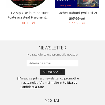
CD 2 Mp3 De la mine sunt
Pachet Rabuni (Vol 1 si 2)
toate acestea! Fragmente
207,20 Lei
din cărțile lui Marius Ghidel
30,00 Lei
177,00 Lei
NEWSLETTER
Nu rata ofertele si promotiile noastre
Vreau sa primesc newsletter cu promotiile
magazinului. Afla mai multe in
Politica de
Confidentialitate
SOCIAL