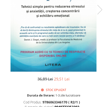
Istorie
Literatura
Psihologie
Sanatate
Sociologie
Stiinta
36,89 Lei
29,51 Lei
STOC EPUIZAT
Durata de livrare:
1-3 zile lucratoare
Cod Produs:
9786063346170 ( R2/1 )
Ai nevoie de ajutor?
0040772252302