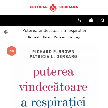
Toate Produsele
CARTI EDITURA DHARANA
Puterea vindecatoare a respiratiei
OFERTE LA PACHET
Richard P. Brown, Patricia L. Gerbarg
Carti cu AUTOGRAF
Terapii
Dietoterapie
-20%
Dezvoltare personala
Spiritualitate
Arta
AUDIOBOOK
Business, Economie
Carti pentru copii
Diverse
Filosofie