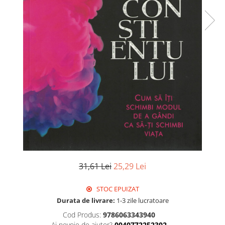
31,61 Lei
25,29 Lei
STOC EPUIZAT
Durata de livrare:
1-3 zile lucratoare
Cod Produs:
9786063343940
Ai nevoie de ajutor?
0040772252302