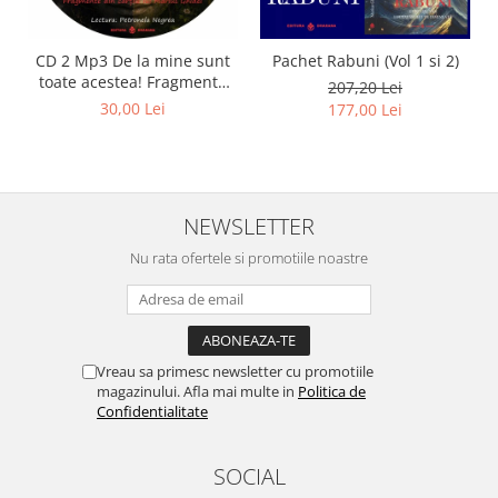
CD 2 Mp3 De la mine sunt
Pachet Rabuni (Vol 1 si 2)
toate acestea! Fragmente
207,20 Lei
din cărțile lui Marius Ghidel
30,00 Lei
177,00 Lei
NEWSLETTER
Nu rata ofertele si promotiile noastre
Vreau sa primesc newsletter cu promotiile
magazinului. Afla mai multe in
Politica de
Confidentialitate
SOCIAL