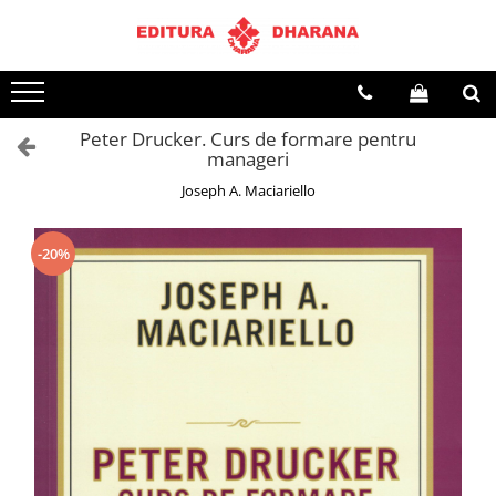
Toate Produsele
CARTI EDITURA DHARANA
Peter Drucker. Curs de formare pentru
OFERTE LA PACHET
manageri
Carti cu AUTOGRAF
Joseph A. Maciariello
Terapii
Dietoterapie
-20%
Dezvoltare personala
Spiritualitate
Arta
AUDIOBOOK
Business, Economie
Carti pentru copii
Diverse
Filosofie