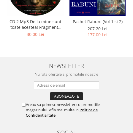
CD 2 Mp3 De la mine sunt
Pachet Rabuni (Vol 1 si 2)
toate acestea! Fragmente
207,20 Lei
din cărțile lui Marius Ghidel
30,00 Lei
177,00 Lei
NEWSLETTER
Nu rata ofertele si promotiile noastre
Vreau sa primesc newsletter cu promotiile
magazinului. Afla mai multe in
Politica de
Confidentialitate
SOCIAL