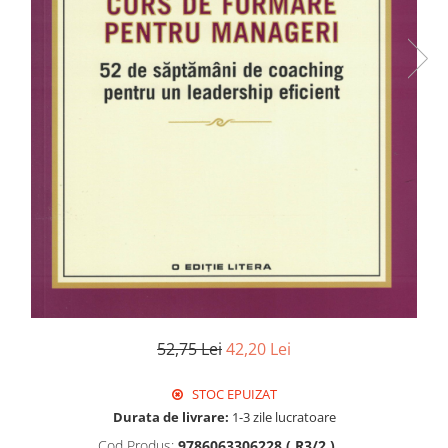
Istorie
Literatura
Psihologie
Sanatate
Sociologie
Stiinta
52,75 Lei
42,20 Lei
STOC EPUIZAT
Durata de livrare:
1-3 zile lucratoare
Cod Produs:
9786063306228 ( R3/2 )