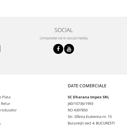
SOCIAL
Urmareste-ne in social media
DATE COMERCIALE
 Plata
SC Dharana Impex SRL
e Retur
J40/10736/1993
Produselor
RO 4397850
Str. Sfânta Ecaterina nr. 15
L
București sect 4, BUCURESTI