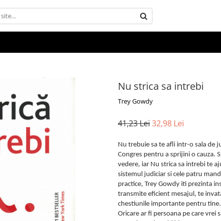
Nu strica sa intrebi
Trey Gowdy
41,23 Lei
32,98 Lei
Nu trebuie sa te afli intr-o sala de 
Congres pentru a sprijini o cauza. S
vedere, iar Nu strica sa intrebi te aj
sistemul judiciar si cele patru mand
practice, Trey Gowdy iti prezinta in
transmite eficient mesajul, te invat
chestiunile importante pentru tine.
Oricare ar fi persoana pe care vrei