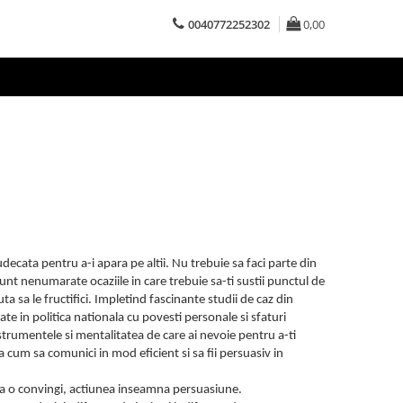
0040772252302
0,00
judecata pentru a-i apara pe altii. Nu trebuie sa faci parte din
unt nenumarate ocaziile in care trebuie sa-ti sustii punctul de
uta sa le fructifici. Impletind fascinante studii de caz din
ate in politica nationala cu povesti personale si sfaturi
strumentele si mentalitatea de care ai nevoie pentru a-ti
a cum sa comunici in mod eficient si sa fii persuasiv in
 sa o convingi, actiunea inseamna persuasiune.