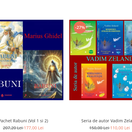
-27%
Pachet Rabuni (Vol 1 si 2)
Seria de autor Vadim Zel
207,20 Lei
177,00 Lei
150,00 Lei
110,00 Lei