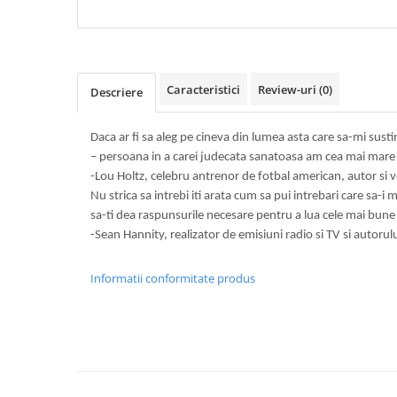
DIABETUL ZAHARAT
Caracteristici
Review-uri
(0)
Descriere
Daca ar fi sa aleg pe cineva din lumea asta care sa-mi sust
– persoana in a carei judecata sanatoasa am cea mai mare
-Lou Holtz, celebru antrenor de fotbal american, autor si 
Nu strica sa intrebi iti arata cum sa pui intrebari care sa-i
sa-ti dea raspunsurile necesare pentru a lua cele mai bune 
-Sean Hannity, realizator de emisiuni radio si TV si autorulu
Informatii conformitate produs