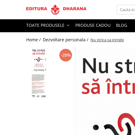
Toate Produsele
TOATE PRODUSELE
PRODUSE CADOU
BLOG
CARTI EDITURA DHARANA
Home /
Dezvoltare personala /
Nu strica sa intrebi
OFERTE LA PACHET
Carti cu AUTOGRAF
-20%
Terapii
Dietoterapie
Dezvoltare personala
Spiritualitate
Arta
AUDIOBOOK
Business, Economie
Carti pentru copii
Diverse
Filosofie