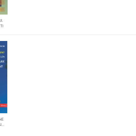
I.
TI
NE
I
OLILE
IN