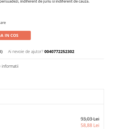
 persuadezi, indiferent de juriu si indiferent de cauza.
oare
A IN COS
1)
Ai nevoie de ajutor?
0040772252302
informatii
93,03 Lei
58,88 Lei