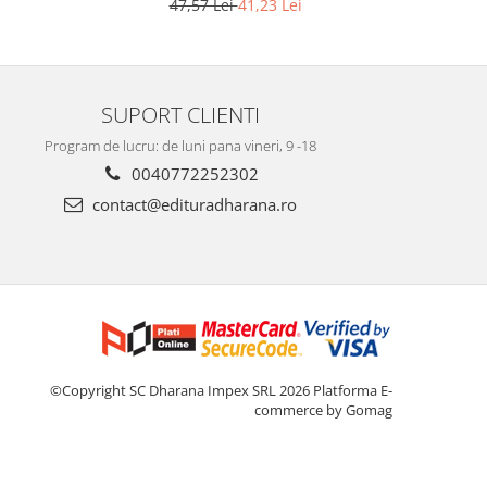
47,57 Lei
41,23 Lei
SUPORT CLIENTI
Program de lucru: de luni pana vineri, 9 -18
0040772252302
contact@edituradharana.ro
©Copyright SC Dharana Impex SRL 2026
Platforma E-
commerce by Gomag