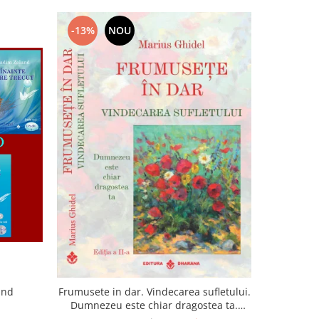
-13%
NOU
-22%
and
Frumusete in dar. Vindecarea sufletului.
Lumina sufl
Dumnezeu este chiar dragostea ta.
Editia a 2-a