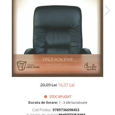
Istorie
Literatura
Psihologie
Sanatate
Sociologie
Stiinta
20,09 Lei
16,07 Lei
STOC EPUIZAT
Durata de livrare:
1 - 3 zile lucratoare
Cod Produs:
9789736698453
Ai nevoie de ajutor?
0040772252302