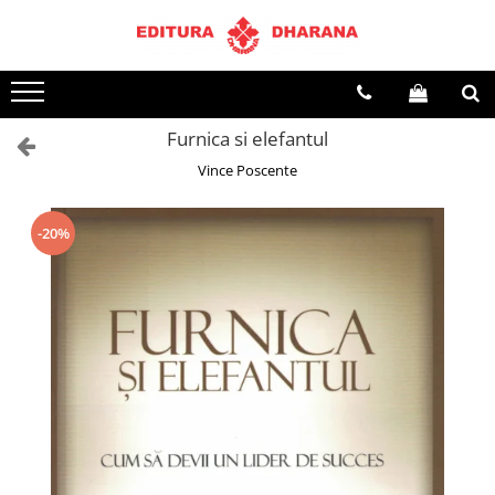
Toate Produsele
CARTI EDITURA DHARANA
Furnica si elefantul
OFERTE LA PACHET
Vince Poscente
Carti cu AUTOGRAF
Terapii
Dietoterapie
-20%
Dezvoltare personala
Spiritualitate
Arta
AUDIOBOOK
Business, Economie
Carti pentru copii
Diverse
Filosofie