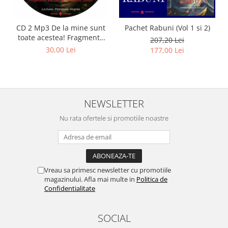
CD 2 Mp3 De la mine sunt
Pachet Rabuni (Vol 1 si 2)
toate acestea! Fragmente
207,20 Lei
din cărțile lui Marius Ghidel
30,00 Lei
177,00 Lei
NEWSLETTER
Nu rata ofertele si promotiile noastre
Vreau sa primesc newsletter cu promotiile
magazinului. Afla mai multe in
Politica de
Confidentialitate
SOCIAL