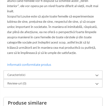
atunci când femeile vor fi dispuse să schimbe acest „teren
interior“, ele vor opera pe un nivel foarte diferit al vieţii, mult mai
înalt.
Scopul lui Louise este să ajute toate femeile să experimenteze
iubirea de sine, preţuirea de sine, respectul de sine, şi să ocupe
unloc important în societate. În maniera ei inimitabilă, răspicată,
dar plină de afecţiune, ea ne oferă o perspectivă foarte limpede
asupra manierei în care femeile de toate vârstele şi din toate
categoriile sociale pot îndeplini acest scop, astfel încât să îşi
trăiască următorii ani în maniera cea mai productivă cu putinţă,
care să le împlinească şi să le umple de satisfacţie.
Informatii conformitate produs
Caracteristici
Review-uri
(0)
Produse similare