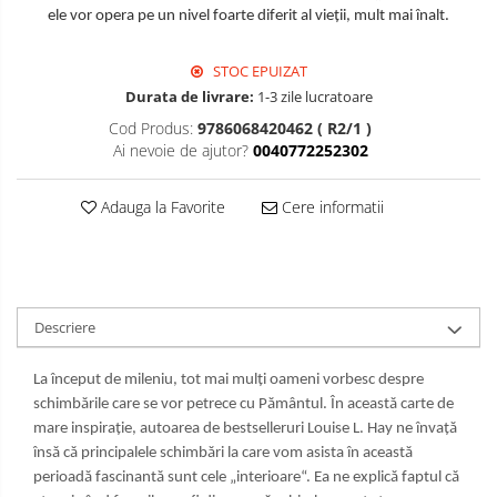
ele vor opera pe un nivel foarte diferit al vieţii, mult mai înalt.
STOC EPUIZAT
Durata de livrare:
1-3 zile lucratoare
Cod Produs:
9786068420462 ( R2/1 )
Ai nevoie de ajutor?
0040772252302
Adauga la Favorite
Cere informatii
Descriere
La început de mileniu, tot mai mulţi oameni vorbesc despre
schimbările care se vor petrece cu Pământul. În această carte de
mare inspiraţie, autoarea de bestselleruri Louise L. Hay ne învaţă
însă că principalele schimbări la care vom asista în această
perioadă fascinantă sunt cele „interioare“. Ea ne explică faptul că