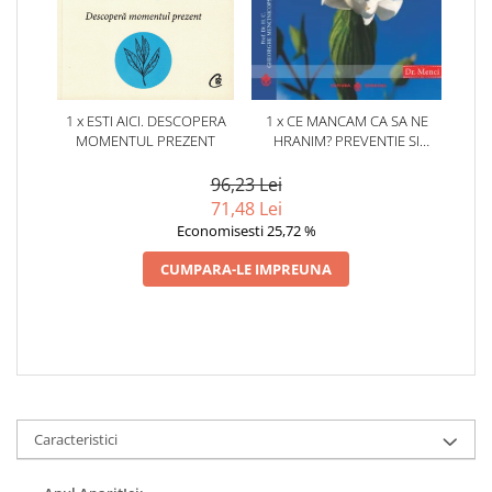
1 x ESTI AICI. DESCOPERA
1 x CE MANCAM CA SA NE
MOMENTUL PREZENT
HRANIM? PREVENTIE SI
TERAPIE PRIN DIETA IN BOLILE
CARDIOVASCULARE SI IN
96,23 Lei
DIABETUL ZAHARAT
71,48 Lei
Economisesti 25,72 %
CUMPARA-LE IMPREUNA
Caracteristici