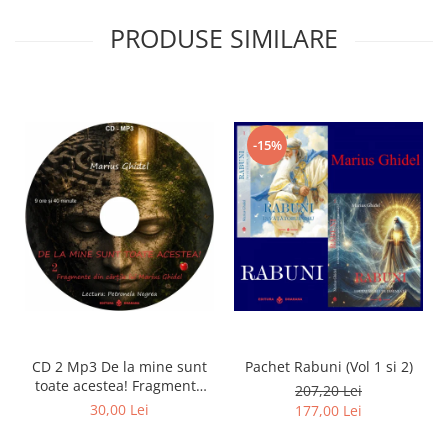
PRODUSE SIMILARE
-15%
CD 2 Mp3 De la mine sunt
Pachet Rabuni (Vol 1 si 2)
toate acestea! Fragmente
207,20 Lei
din cărțile lui Marius Ghidel
30,00 Lei
177,00 Lei