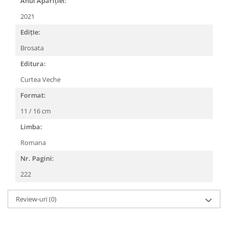
Anul AparițIei:
2021
EdițIe:
Brosata
Editura:
Curtea Veche
Format:
11 / 16 cm
Limba:
Romana
Nr. Pagini:
222
Review-uri
(0)