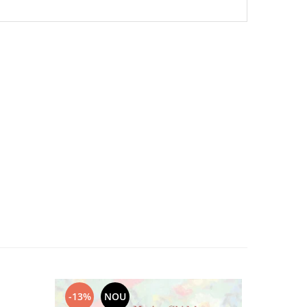
-13%
NOU
-22%