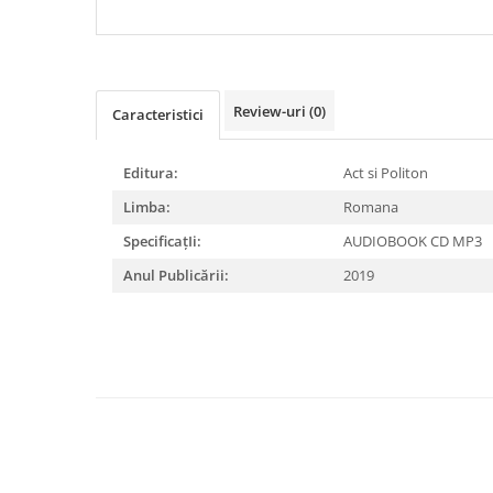
DIABETUL ZAHARAT
Review-uri
(0)
Caracteristici
Editura:
Act si Politon
Limba:
Romana
SpecificațIi:
AUDIOBOOK CD MP3
Anul Publicării:
2019