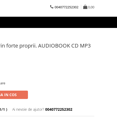
0040772252302
0,00
 prin forte proprii. AUDIOBOOK CD MP3
oare
A IN COS
/1 )
Ai nevoie de ajutor?
0040772252302