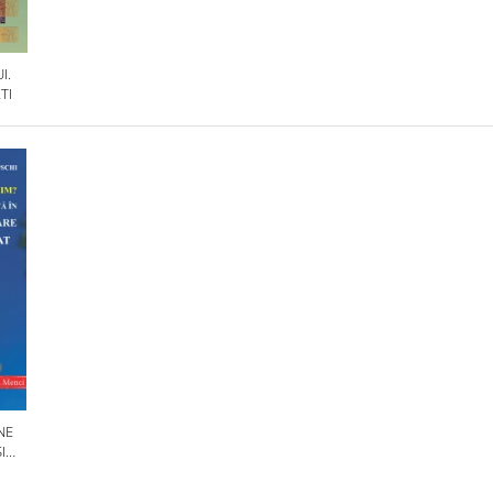
I.
TI
NE
I
OLILE
IN