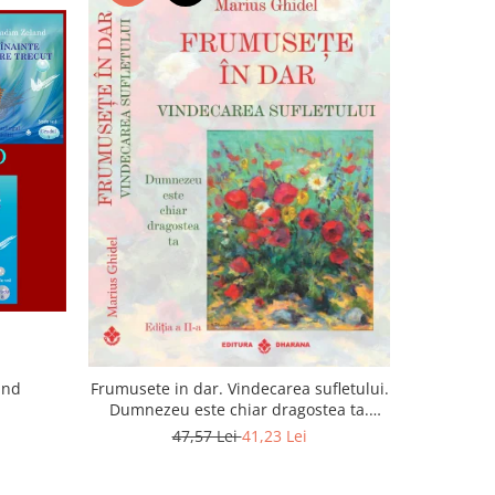
and
Frumusete in dar. Vindecarea sufletului.
Lumina sufl
Dumnezeu este chiar dragostea ta.
Editia a 2-a
47,57 Lei
41,23 Lei