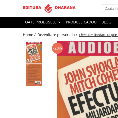
Toate Produsele
TOATE PRODUSELE
PRODUSE CADOU
BLOG
CARTI EDITURA DHARANA
Home /
Dezvoltare personala /
Efectul miliardarului pr
OFERTE LA PACHET
Carti cu AUTOGRAF
-20%
Terapii
Dietoterapie
Dezvoltare personala
Spiritualitate
Arta
AUDIOBOOK
Business, Economie
Carti pentru copii
Diverse
Filosofie