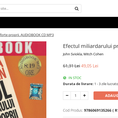
in forte proprii. AUDIOBOOK CD MP3
Efectul miliardarului
John Sviokla, Mitch Cohen
61,31 Lei
49,05 Lei
IN STOC
Durata de livrare:
1 - 3 zile lucrat
ADAUG
Cod Produs:
9786069135266 ( R1