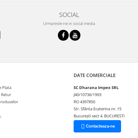
SOCIAL
Urmareste-ne in social media
DATE COMERCIALE
 Plata
SC Dharana Impex SRL
e Retur
J40/10736/1993
Produselor
RO 4397850
Str. Sfânta Ecaterina nr. 15
L
București sect 4, BUCURESTI
Contacteaza-ne