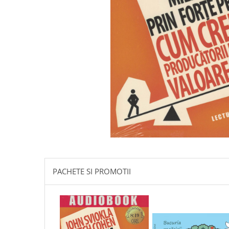
Istorie
Literatura
Psihologie
Sanatate
Sociologie
Stiinta
PACHETE SI PROMOTII